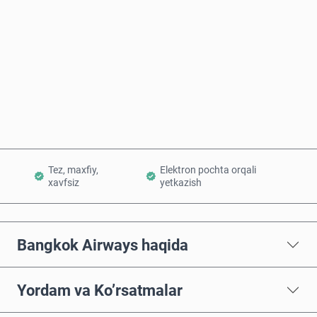
Hozir sotib oling
Savatchaga qo’shish
Tez, maxfiy,
Elektron pochta orqali
xavfsiz
yetkazish
Bangkok Airways haqida
Yordam va Ko’rsatmalar