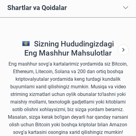
Shartlar va Qoidalar
Sizning Hududingizdagi
Eng Mashhur Mahsulotlar
Eng mashhur sovg'a kartalarimiz yordamida siz Bitcoin,
Ethereum, Litecoin, Solana va 200 dan ortiq boshqa
kriptovalyutalar yordamida keng turdagi kundalik
buyumlarni xarid qilishingiz mumkin. Musiqa va video
striming xizmatlari uchun oylik obunalar to'lashni yoki
maishiy mollarni, texnologik gadjetlarni yoki kitoblarni
sotib olishni xohlaysizmi, biz sizga yordam beramiz.
Masalan, sizga kerak bo'lgan deyarli har qanday narsani
olish uchun Bitcoin yoki boshqa kriptolar bilan Amazon
sovg'a kartasini osongina xarid qilishingiz mumkin!