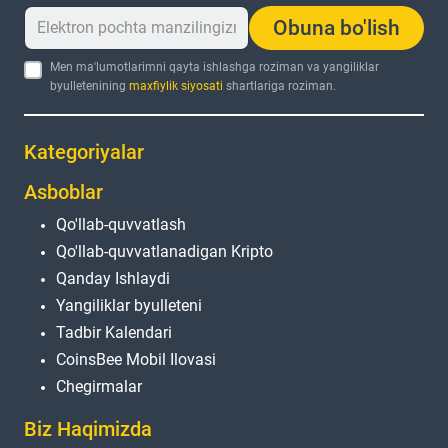
Obuna bo'lish
Men ma'lumotlarimni qayta ishlashga roziman va yangiliklar
byulletenining
maxfiylik siyosati
shartlariga roziman.
Kategoriyalar
Asboblar
Qo'llab-quvvatlash
Qo'llab-quvvatlanadigan Kripto
Qanday Ishlaydi
Yangiliklar byulleteni
Tadbir Kalendari
CoinsBee Mobil Ilovasi
Chegirmalar
Biz Haqimizda