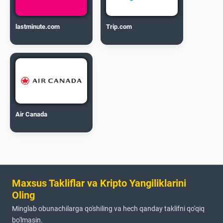
lastminute.com
Trip.com
Air Canada
Maxsus Takliflar va Kripto Yangiliklarini
Oling
Minglab obunachilarga qo'shiling va hech qanday taklifni qo'qiq
bo'lmasin.