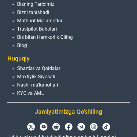
Bizning Tariximiz
Bizni tanishadi
Matbuot Ma'lumotlari
Trustpilot Baholari
Biz bilan Hamkorlik Qiling
Blog
Huquqiy
Shartlar va Qoidalar
Maxfiylik Siyosati
Nashr ma'lumotlari
KYC va AML
Jamiyatimizga Qo'shiling
Ushbu veb-saytda ishlatiladigan mahsulot nomlari,