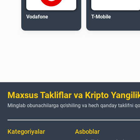
Vodafone
T-Mobile
Maxsus Takliflar va Kripto Yangilik
Minglab obunachilarga qo'shiling va hech qanday taklifni qo
Kategoriyalar
Asboblar