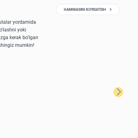
HAMMASINI KO'RSATISH
yutalar yordamida
'lashni yoki
izga kerak bo'lgan
ishingiz mumkin!
Keyingi