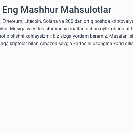
 Eng Mashhur Mahsulotlar
, Ethereum, Litecoin, Solana va 200 dan ortiq boshqa kriptoval
kin. Musiqa va video striming xizmatlari uchun oylik obunalar to
i sotib olishni xohlaysizmi, biz sizga yordam beramiz. Masalan, s
shqa kriptolar bilan Amazon sovg'a kartasini osongina xarid qil