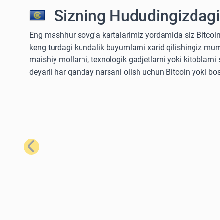
Sizning Hududingizdagi
Eng mashhur sovg'a kartalarimiz yordamida siz Bitcoin
keng turdagi kundalik buyumlarni xarid qilishingiz mum
maishiy mollarni, texnologik gadjetlarni yoki kitoblarn
deyarli har qanday narsani olish uchun Bitcoin yoki bo
Oldingi