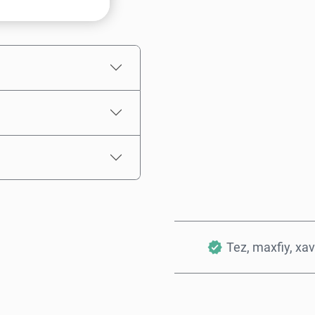
Taxminiy narx
Tez, maxfiy, xav