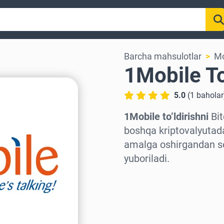
Barcha mahsulotlar
Mo
1Mobile To
5.0
(
1
baholar
1Mobile to’ldirishni
Bit
boshqa kriptovalyutadan
amalga oshirgandan so’
yuboriladi.
Hududni tanlang
Miqdorni tanlang