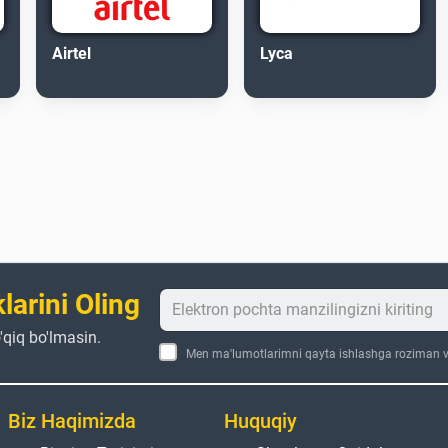
Airtel
Lyca
larini Oling
'qiq bo'lmasin.
Men ma'lumotlarimni qayta ishlashga roziman va
Biz Haqimizda
Huquqiy