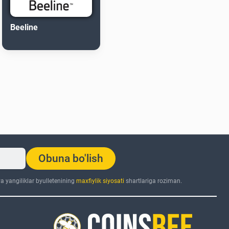
Beeline
Obuna bo'lish
 yangiliklar byulletenining
maxfiylik siyosati
shartlariga roziman.