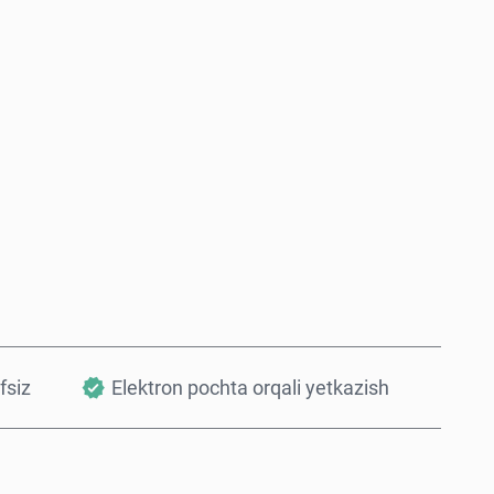
Hozir sotib oling
Savatchaga qo’shish
fsiz
Elektron pochta orqali yetkazish