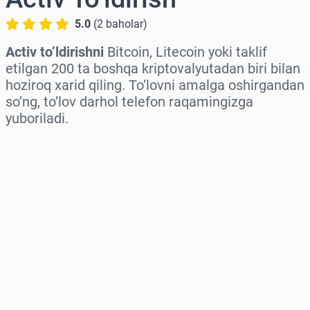
5.0
(
2
baholar
)
Activ to’ldirishni
Bitcoin, Litecoin yoki taklif
etilgan 200 ta boshqa kriptovalyutadan biri bilan
hoziroq xarid qiling. To’lovni amalga oshirgandan
so’ng, to’lov darhol telefon raqamingizga
yuboriladi.
Hududni tanlang
Miqdorni tanlang
Taxminiy narx