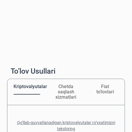
To’lov Usullari
Kriptovalyutalar
Chetda
Fiat
saqlash
to’lovlari
xizmatlari
Qo’llab-quvvatlanadigan kriptovalyutalar ro’yxatimizni
tekshiring