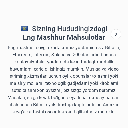
Sizning Hududingizdagi
Eng Mashhur Mahsulotlar
Eng mashhur sovg'a kartalarimiz yordamida siz Bitcoin,
Ethereum, Litecoin, Solana va 200 dan ortiq boshqa
kriptovalyutalar yordamida keng turdagi kundalik
buyumlarni xarid qilishingiz mumkin. Musiqa va video
striming xizmatlari uchun oylik obunalar to'lashni yoki
maishiy mollarni, texnologik gadjetlarni yoki kitoblarni
sotib olishni xohlaysizmi, biz sizga yordam beramiz.
Masalan, sizga kerak bo'lgan deyarli har qanday narsani
olish uchun Bitcoin yoki boshqa kriptolar bilan Amazon
sovg'a kartasini osongina xarid qilishingiz mumkin!