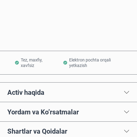
Hozir sotib oling
Savatchaga qo’shish
Tez, maxfiy,
Elektron pochta orqali
xavfsiz
yetkazish
Activ haqida
Yordam va Ko’rsatmalar
Shartlar va Qoidalar