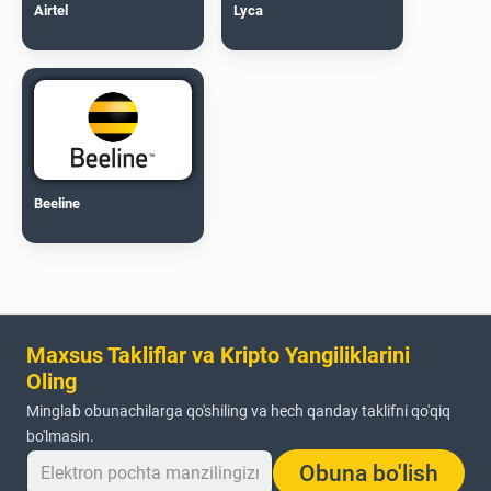
Airtel
Lyca
Beeline
Maxsus Takliflar va Kripto Yangiliklarini
Oling
Minglab obunachilarga qo'shiling va hech qanday taklifni qo'qiq
bo'lmasin.
Obuna bo'lish