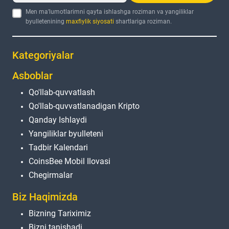
Men ma'lumotlarimni qayta ishlashga roziman va yangiliklar
byulletenining
maxfiylik siyosati
shartlariga roziman.
Kategoriyalar
Asboblar
Qo'llab-quvvatlash
Qo'llab-quvvatlanadigan Kripto
Qanday Ishlaydi
Yangiliklar byulleteni
Tadbir Kalendari
CoinsBee Mobil Ilovasi
Chegirmalar
Biz Haqimizda
Bizning Tariximiz
Bizni tanishadi