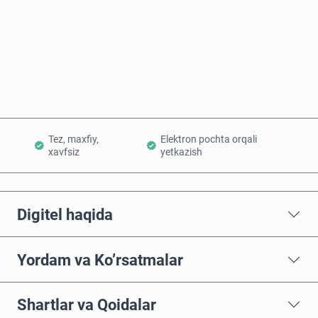
Hozir sotib oling
Savatchaga qo’shish
Tez, maxfiy,
Elektron pochta orqali
xavfsiz
yetkazish
Digitel haqida
Yordam va Ko’rsatmalar
Shartlar va Qoidalar