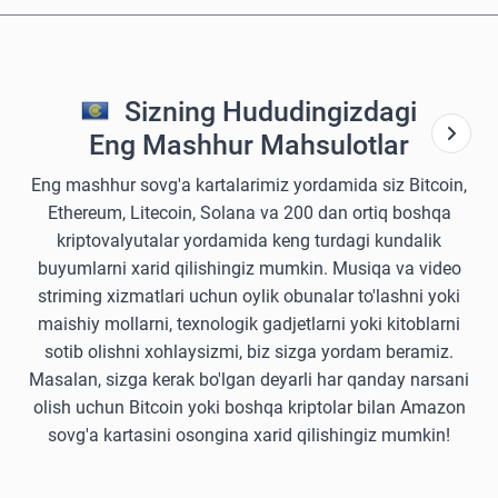
Sizning Hududingizdagi
Eng Mashhur Mahsulotlar
Eng mashhur sovg'a kartalarimiz yordamida siz Bitcoin,
Ethereum, Litecoin, Solana va 200 dan ortiq boshqa
kriptovalyutalar yordamida keng turdagi kundalik
buyumlarni xarid qilishingiz mumkin. Musiqa va video
striming xizmatlari uchun oylik obunalar to'lashni yoki
maishiy mollarni, texnologik gadjetlarni yoki kitoblarni
sotib olishni xohlaysizmi, biz sizga yordam beramiz.
Masalan, sizga kerak bo'lgan deyarli har qanday narsani
olish uchun Bitcoin yoki boshqa kriptolar bilan Amazon
sovg'a kartasini osongina xarid qilishingiz mumkin!