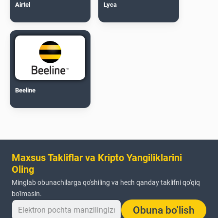
Airtel
Lyca
Beeline
Maxsus Takliflar va Kripto Yangiliklarini
Oling
Minglab obunachilarga qo'shiling va hech qanday taklifni qo'qiq
bo'lmasin.
Obuna bo'lish