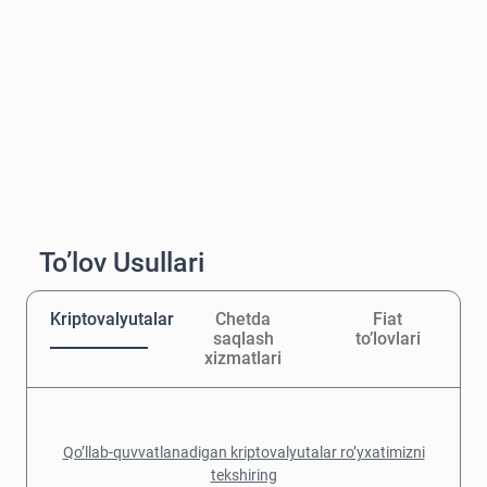
To’lov Usullari
Kriptovalyutalar
Chetda
Fiat
saqlash
to’lovlari
xizmatlari
Qo’llab-quvvatlanadigan kriptovalyutalar ro’yxatimizni
tekshiring