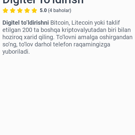
5.0
(
4
baholar
)
Digitel to’ldirishni
Bitcoin, Litecoin yoki taklif
etilgan 200 ta boshqa kriptovalyutadan biri bilan
hoziroq xarid qiling. To’lovni amalga oshirgandan
so’ng, to’lov darhol telefon raqamingizga
yuboriladi.
Hududni tanlang
Miqdorni tanlang
Taxminiy narx