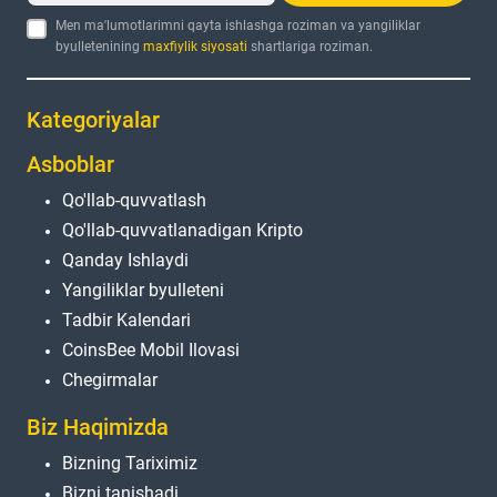
Men ma'lumotlarimni qayta ishlashga roziman va yangiliklar
byulletenining
maxfiylik siyosati
shartlariga roziman.
Kategoriyalar
Asboblar
Qo'llab-quvvatlash
Qo'llab-quvvatlanadigan Kripto
Qanday Ishlaydi
Yangiliklar byulleteni
Tadbir Kalendari
CoinsBee Mobil Ilovasi
Chegirmalar
Biz Haqimizda
Bizning Tariximiz
Bizni tanishadi