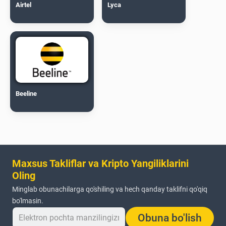
Airtel
Lyca
Beeline
Maxsus Takliflar va Kripto Yangiliklarini
Oling
Minglab obunachilarga qo'shiling va hech qanday taklifni qo'qiq
bo'lmasin.
Obuna bo'lish