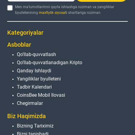
Men ma'lumotlarimni qayta ishlashga roziman va yangiliklar
byulletenining
maxfiylik siyosati
shartlariga roziman.
Kategoriyalar
Asboblar
Qo'llab-quvvatlash
Qo'llab-quvvatlanadigan Kripto
Qanday Ishlaydi
Yangiliklar byulleteni
Tadbir Kalendari
CoinsBee Mobil Ilovasi
Chegirmalar
Biz Haqimizda
Bizning Tariximiz
Bizni tanishadi