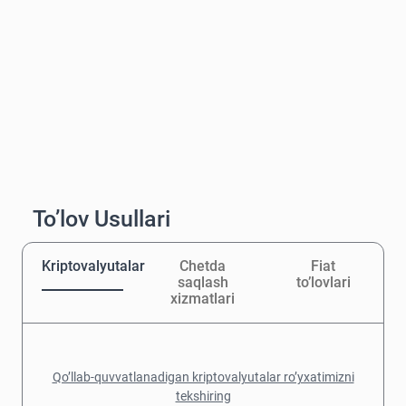
To’lov Usullari
Kriptovalyutalar
Chetda
Fiat
saqlash
to’lovlari
xizmatlari
Qo’llab-quvvatlanadigan kriptovalyutalar ro’yxatimizni
tekshiring