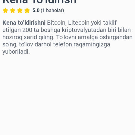
5.0
(
1
baholar
)
Kena to’ldirishni
Bitcoin, Litecoin yoki taklif
etilgan 200 ta boshqa kriptovalyutadan biri bilan
hoziroq xarid qiling. To’lovni amalga oshirgandan
so’ng, to’lov darhol telefon raqamingizga
yuboriladi.
Hududni tanlang
Miqdorni tanlang
Taxminiy narx