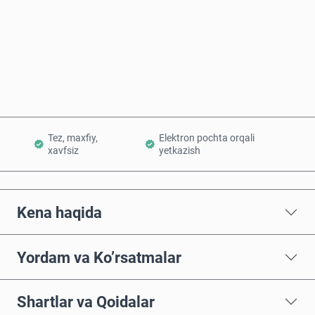
Hozir sotib oling
Savatchaga qo’shish
Tez, maxfiy,
Elektron pochta orqali
xavfsiz
yetkazish
Kena haqida
Yordam va Ko’rsatmalar
Shartlar va Qoidalar