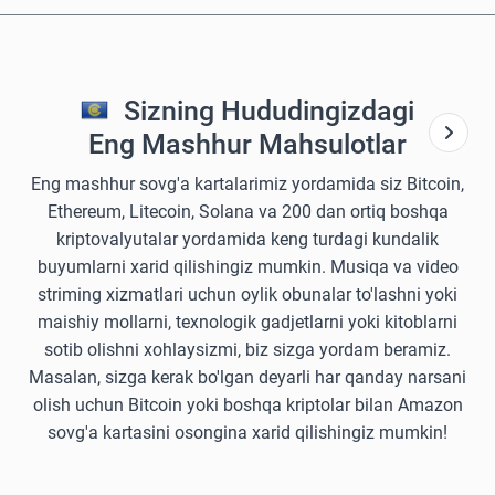
Sizning Hududingizdagi
Eng Mashhur Mahsulotlar
Eng mashhur sovg'a kartalarimiz yordamida siz Bitcoin,
Ethereum, Litecoin, Solana va 200 dan ortiq boshqa
kriptovalyutalar yordamida keng turdagi kundalik
buyumlarni xarid qilishingiz mumkin. Musiqa va video
striming xizmatlari uchun oylik obunalar to'lashni yoki
maishiy mollarni, texnologik gadjetlarni yoki kitoblarni
sotib olishni xohlaysizmi, biz sizga yordam beramiz.
Masalan, sizga kerak bo'lgan deyarli har qanday narsani
olish uchun Bitcoin yoki boshqa kriptolar bilan Amazon
sovg'a kartasini osongina xarid qilishingiz mumkin!