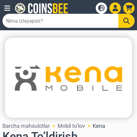
Barcha mahsulotlar
Mobil to’lov
Kena
Kena To’ldirish