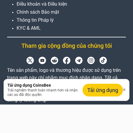
Điều khoản và Điều kiện
Chính sách Bảo mật
Thông tin Pháp lý
KYC & AML
Tham gia cộng đồng của chúng tôi
Tên sản phẩm, logo và thương hiệu được sử dụng trên
trang web này chỉ nhằm mục đích nhận dạng. Tất cả
các nhãn hiệu và nhãn hiệu đã đăng ký là tài sản của
Tải ứng dụng CoinsBee
Tải ứng dụng
Trải nghiệm thanh toán nhanh hơn và nhận
chủ sở hữu tương ứng. Coinsbee không liên kết với các
các ưu đãi độc quyền.
công ty tương ứng.
EN
GB