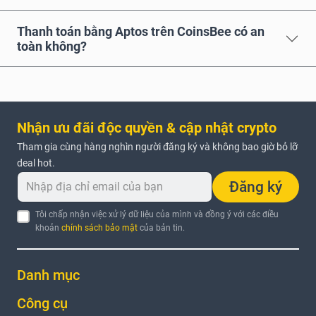
Thanh toán bằng Aptos trên CoinsBee có an
toàn không?
Nhận ưu đãi độc quyền & cập nhật crypto
Tham gia cùng hàng nghìn người đăng ký và không bao giờ bỏ lỡ
deal hot.
Đăng ký
Tôi chấp nhận việc xử lý dữ liệu của mình và đồng ý với các điều
khoản
chính sách bảo mật
của bản tin.
Danh mục
Công cụ