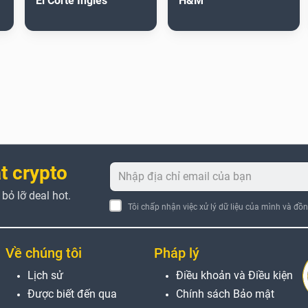
El Corte Inglés
H&M
t crypto
ỏ lỡ deal hot.
Tôi chấp nhận việc xử lý dữ liệu của mình và đồ
Về chúng tôi
Pháp lý
Lịch sử
Điều khoản và Điều kiện
Được biết đến qua
Chính sách Bảo mật