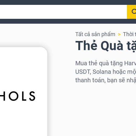
Tất cả sản phẩm
Thời 
Thẻ Quà t
Mua thẻ quà tặng Harv
USDT, Solana hoặc một 
thanh toán, bạn sẽ nh
Chọn khu vực
Chọn mệnh giá