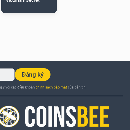
Victoria's Secret
Đăng ký
ng ý với các điều khoản
chính sách bảo mật
của bản tin.