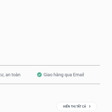
Mua ngay
Thêm vào Giỏ hàng
 tư, an toàn
Giao hàng qua Email
HIỂN THỊ TẤT CẢ