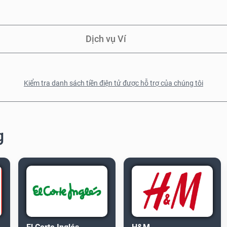
Dịch vụ Ví
Kiểm tra danh sách tiền điện tử được hỗ trợ của chúng tôi
g