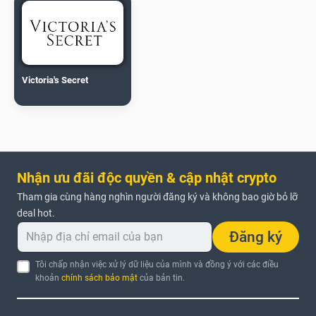
Victoria's Secret
Nhận ưu đãi độc quyền & cập nhật crypto
Tham gia cùng hàng nghìn người đăng ký và không bao giờ bỏ lỡ
deal hot.
Đăng ký
Tôi chấp nhận việc xử lý dữ liệu của mình và đồng ý với các điều
khoản
chính sách bảo mật
của bản tin.