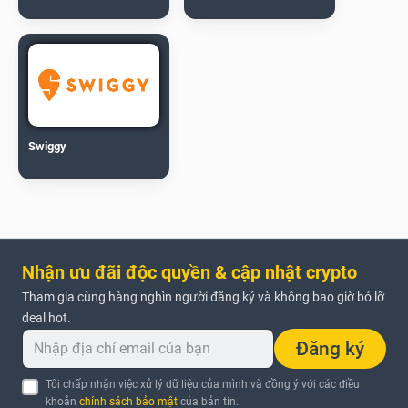
Swiggy
Nhận ưu đãi độc quyền & cập nhật crypto
Tham gia cùng hàng nghìn người đăng ký và không bao giờ bỏ lỡ
deal hot.
Đăng ký
Tôi chấp nhận việc xử lý dữ liệu của mình và đồng ý với các điều
khoản
chính sách bảo mật
của bản tin.