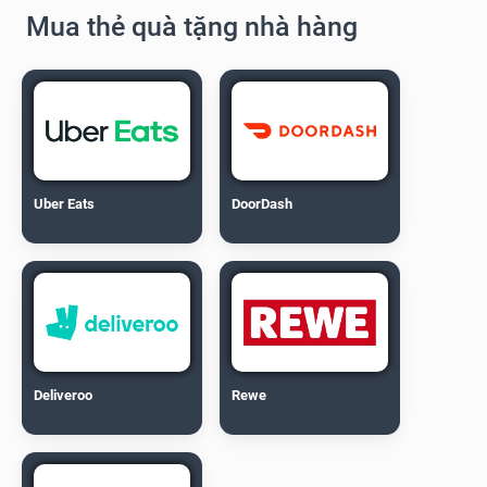
Mua thẻ quà tặng nhà hàng
Uber Eats
DoorDash
Deliveroo
Rewe