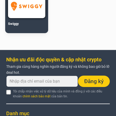
Swiggy
Nhận ưu đãi độc quyền & cập nhật crypto
Tham gia cùng hàng nghìn người đăng ký và không bao giờ bỏ lỡ
deal hot.
Đăng ký
Tôi chấp nhận việc xử lý dữ liệu của mình và đồng ý với các điều
khoản
chính sách bảo mật
của bản tin.
Danh mục