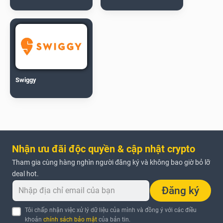
Swiggy
Nhận ưu đãi độc quyền & cập nhật crypto
Tham gia cùng hàng nghìn người đăng ký và không bao giờ bỏ lỡ
deal hot.
Đăng ký
Tôi chấp nhận việc xử lý dữ liệu của mình và đồng ý với các điều
khoản
chính sách bảo mật
của bản tin.