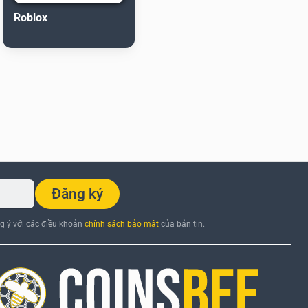
Roblox
Đăng ký
ng ý với các điều khoản
chính sách bảo mật
của bản tin.