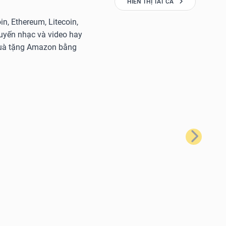
HIỂN THỊ TẤT CẢ
n, Ethereum, Litecoin,
tuyến nhạc và video hay
 quà tặng Amazon bằng
Tiếp theo