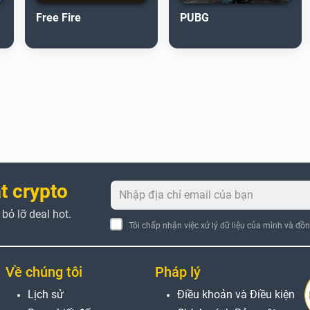
Free Fire
PUBG
t crypto
ỏ lỡ deal hot.
Tôi chấp nhận việc xử lý dữ liệu của mình và đồ
Về chúng tôi
Pháp lý
Lịch sử
Điều khoản và Điều kiện