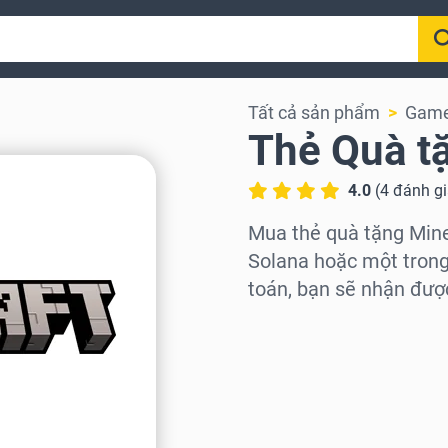
Tất cả sản phẩm
Gam
Thẻ Quà t
4.0
(
4
đánh g
Mua thẻ quà tặng Mine
Solana hoặc một trong 
toán, bạn sẽ nhận đượ
Chọn khu vực
Chọn mệnh giá