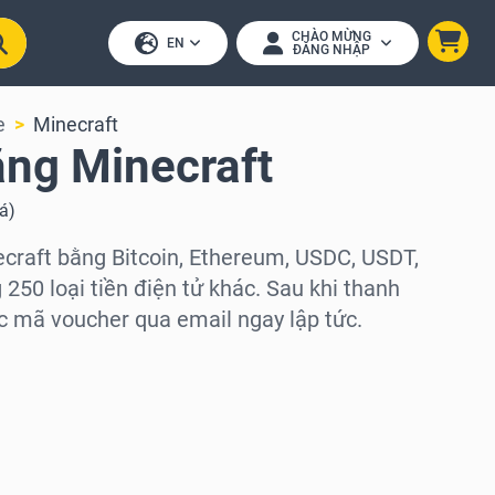
CHÀO MỪNG
EN
ĐĂNG NHẬP
e
Minecraft
ặng Minecraft
iá
)
craft bằng Bitcoin, Ethereum, USDC, USDT,
250 loại tiền điện tử khác. Sau khi thanh
c mã voucher qua email ngay lập tức.