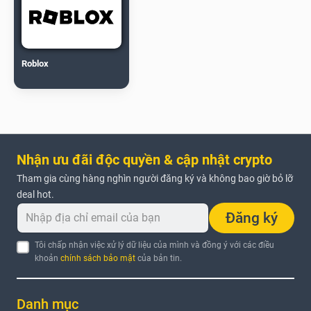
Roblox
Nhận ưu đãi độc quyền & cập nhật crypto
Tham gia cùng hàng nghìn người đăng ký và không bao giờ bỏ lỡ
deal hot.
Đăng ký
Tôi chấp nhận việc xử lý dữ liệu của mình và đồng ý với các điều
khoản
chính sách bảo mật
của bản tin.
Danh mục