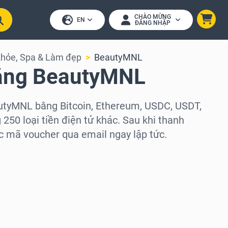
CHÀO MỪNG
EN
ĐĂNG NHẬP
khỏe, Spa & Làm đẹp
BeautyMNL
ặng BeautyMNL
utyMNL bằng Bitcoin, Ethereum, USDC, USDT,
250 loại tiền điện tử khác. Sau khi thanh
c mã voucher qua email ngay lập tức.