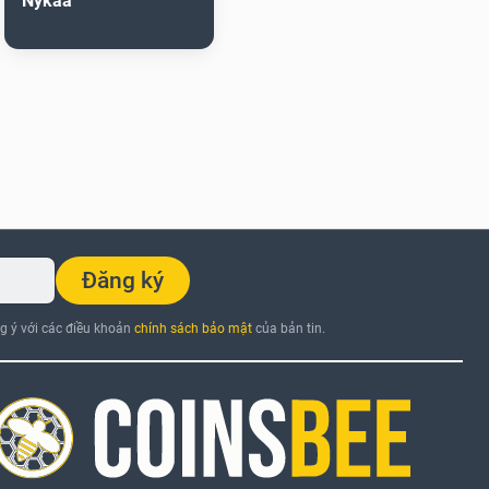
Nykaa
Đăng ký
ng ý với các điều khoản
chính sách bảo mật
của bản tin.