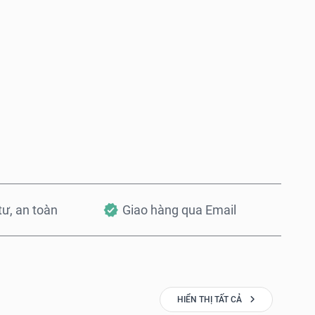
Mua ngay
Thêm vào Giỏ hàng
 tư, an toàn
Giao hàng qua Email
HIỂN THỊ TẤT CẢ