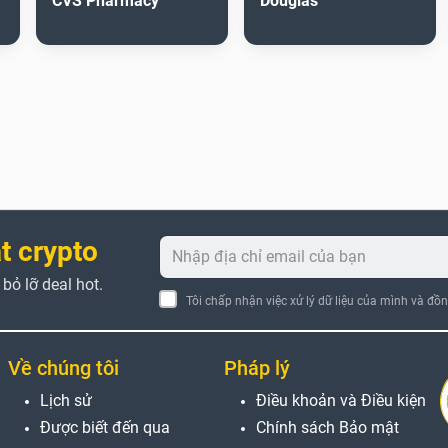
CVS Pharmacy
Douglas
t crypto
ỏ lỡ deal hot.
Tôi chấp nhận việc xử lý dữ liệu của mình và đồ
Về chúng tôi
Pháp lý
Lịch sử
Điều khoản và Điều kiện
Được biết đến qua
Chính sách Bảo mật