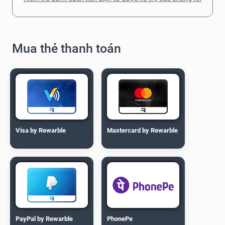
Mua thẻ thanh toán
Visa by Rewarble
Mastercard by Rewarble
PayPal by Rewarble
PhonePe