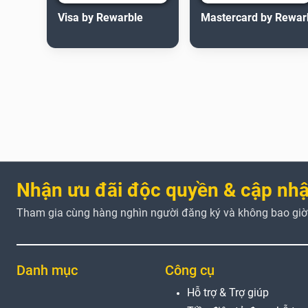
Visa by Rewarble
Mastercard by Rewar
Nhận ưu đãi độc quyền & cập nhậ
Tham gia cùng hàng nghìn người đăng ký và không bao giờ b
Danh mục
Công cụ
Hỗ trợ & Trợ giúp