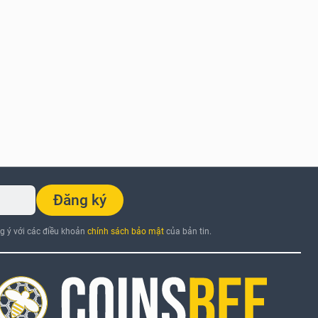
Đăng ký
ng ý với các điều khoản
chính sách bảo mật
của bản tin.