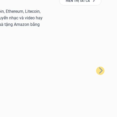
HIỂN THỊ TẤT CẢ
n, Ethereum, Litecoin,
tuyến nhạc và video hay
 quà tặng Amazon bằng
Tiếp theo