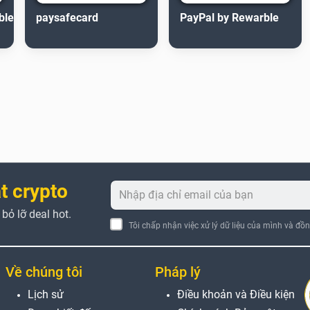
ble
paysafecard
PayPal by Rewarble
t crypto
ỏ lỡ deal hot.
Tôi chấp nhận việc xử lý dữ liệu của mình và đồ
Về chúng tôi
Pháp lý
Lịch sử
Điều khoản và Điều kiện