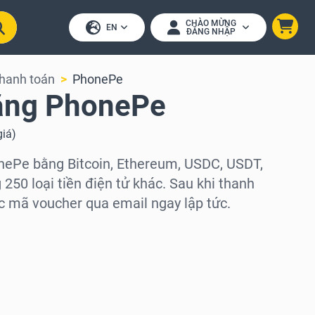
CHÀO MỪNG
EN
ĐĂNG NHẬP
thanh toán
PhonePe
ặng PhonePe
giá
)
nePe bằng Bitcoin, Ethereum, USDC, USDT,
250 loại tiền điện tử khác. Sau khi thanh
c mã voucher qua email ngay lập tức.