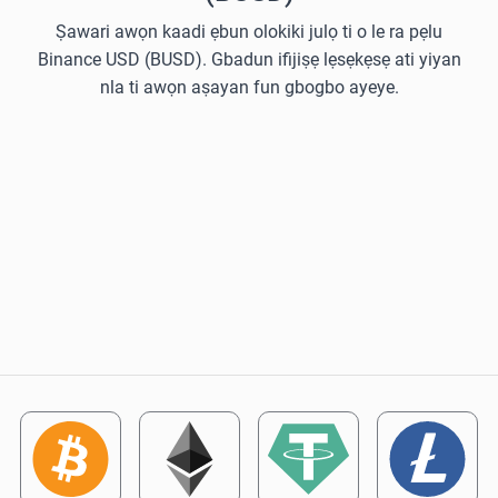
Ṣawari awọn kaadi ẹbun olokiki julọ ti o le ra pẹlu
Binance USD (BUSD). Gbadun ifijiṣẹ lẹsẹkẹsẹ ati yiyan
nla ti awọn aṣayan fun gbogbo ayeye.