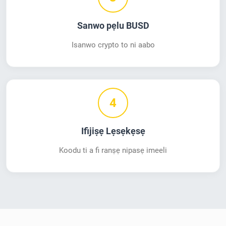
Sanwo pẹlu BUSD
Isanwo crypto to ni aabo
4
Ifijiṣẹ Lẹsẹkẹsẹ
Koodu ti a fi ranṣẹ nipasẹ imeeli