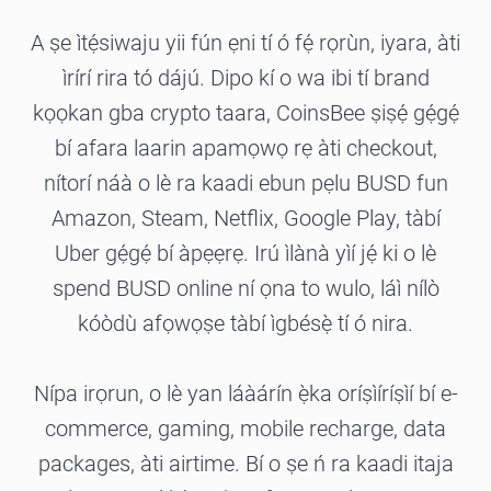
A ṣe ìtẹ́siwaju yii fún ẹni tí ó fẹ́ rọrùn, iyara, àti
ìrírí rira tó dájú. Dipo kí o wa ibi tí brand
kọọkan gba crypto taara, CoinsBee ṣiṣẹ́ gẹ́gẹ́
bí afara laarin apamọwọ rẹ àti checkout,
nítorí náà o lè ra kaadi ebun pẹlu BUSD fun
Amazon, Steam, Netflix, Google Play, tàbí
Uber gẹ́gẹ́ bí àpẹẹrẹ. Irú ìlànà yìí jẹ́ ki o lè
spend BUSD online ní ọna to wulo, láì nílò
kóòdù afọwọṣe tàbí ìgbésẹ̀ tí ó nira.
Nípa irọrun, o lè yan láàárín ẹ̀ka oríṣìíríṣìí bí e-
commerce, gaming, mobile recharge, data
packages, àti airtime. Bí o ṣe ń ra kaadi itaja