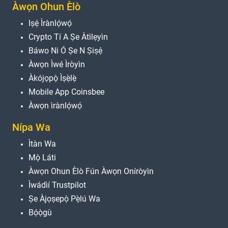
Àwọn Ohun Èlò
Iṣẹ́ Ìrànlọ́wọ́
Crypto Tí A Ṣe Àtìlẹyìn
Báwo Ni Ó Ṣe N Ṣiṣẹ́
Àwọn Ìwé Ìròyìn
Àkójọpọ̀ Ìṣẹ̀lẹ̀
Mobile App Coinsbee
Àwọn ìrànlọ́wọ́
Nípa Wa
Ìtàn Wa
Mọ̀ Láti
Àwọn Ohun Èlò Fún Àwọn Oníròyìn
Ìwádìí Trustpilot
Ṣe Àjọṣepọ̀ Pẹ̀lú Wa
Bọ́ọ̀gù