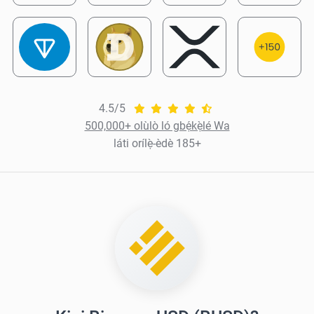
4.5/5
500,000+ olùlò ló gbẹ́kẹ̀lé Wa
láti orílẹ̀-èdè 185+