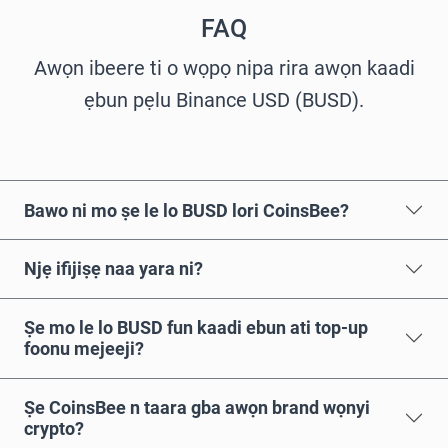
FAQ
Awọn ibeere ti o wọpọ nipa rira awọn kaadi
ẹbun pẹlu Binance USD (BUSD).
Bawo ni mo ṣe le lo BUSD lori CoinsBee?
Njẹ ifijiṣẹ naa yara ni?
Ṣe mo le lo BUSD fun kaadi ebun ati top-up
foonu mejeeji?
Ṣe CoinsBee n taara gba awọn brand wọnyi
crypto?