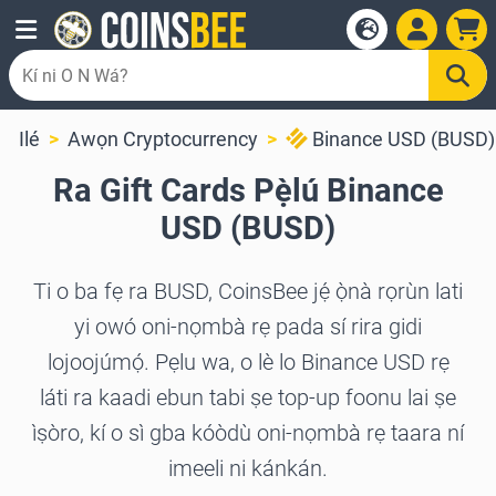
Ilé
Awọn Cryptocurrency
Binance USD (BUSD)
Ra Gift Cards Pẹ̀lú Binance
USD (BUSD)
Ti o ba fẹ ra BUSD, CoinsBee jẹ́ ọ̀nà rọrùn lati
yi owó oni-nọmbà rẹ pada sí rira gidi
lojoojúmọ́. Pẹlu wa, o lè lo Binance USD rẹ
láti ra kaadi ebun tabi ṣe top-up foonu lai ṣe
ìṣòro, kí o sì gba kóòdù oni-nọmbà rẹ taara ní
imeeli ni kánkán.