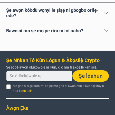
Ṣe awọn kóòdù wọnyi le ṣiṣẹ ni gbogbo orilẹ-
ede?
Bawo ni mo ṣe mọ pe rira mi ni aabo?
Ṣe Nǹkan Tó Kùn Lógun & Àkọsílẹ̀ Crypto
Ṣe ẹgbẹ́ àwọn olùkọ́wọle ní ìkùn, kí o má fi àkọsílẹ̀ kan sílẹ̀.
Ṣe Ìdáhùn
Mo gba si ṣiṣe data mi ati pe mo gba si awọn ofin ti iwe-aṣẹ iroyin
naa
ilana asiri
.
Àwọn Ẹ̀ka