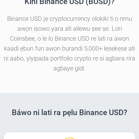
Kini Binance USD (BUSD)?
Binance USD jẹ cryptocurrency olokiki ti o nmu
awọn iṣowo yara ati ailewu ṣee ṣe. Lori
Coinsbee, o le lo Binance USD rẹ lati ra awọn
kaadi ẹbun fun awọn burandi 5,000+ lẹsẹkẹsẹ ati
ni aabo, yiyipada portfolio crypto rẹ si agbara rira
agbaye gidi.
Báwo ni lati ra pẹlu Binance USD?