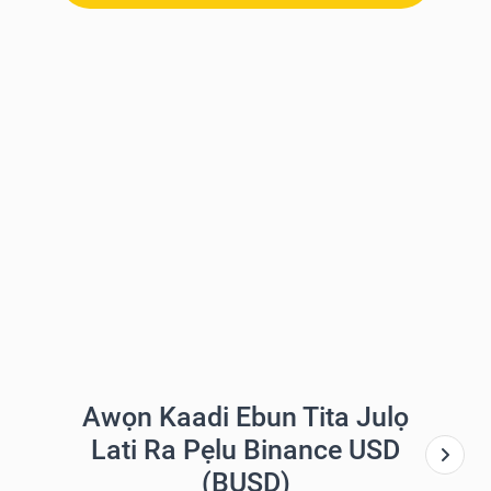
Awọn Kaadi Ebun Tita Julọ
Lati Ra Pẹlu Binance USD
(BUSD)