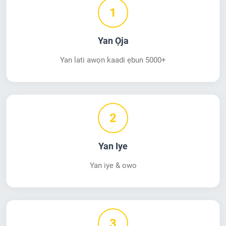
1
Yan Ọja
Yan lati awọn kaadi ẹbun 5000+
2
Yan Iye
Yan iye & owo
3