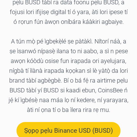
pẹlu BUSD tàbí ra data foonu pẹlu BUSD, a
fojusi lori ifijiṣẹ digital tí ó yara, àti lori ipese tí
ó rọrun fún àwọn oníbára káàkiri agbaiye.
A tún mọ̀ pé ìgbẹkẹ̀lé ṣe pàtàkì. Nítorí náà, a
ṣe ìsanwó nípasẹ̀ ilana to ni aabo, a sì n pese
awọn kóòdù osise fun irapada ori ayelujara,
nígbà tí ìlànà irapada kọọkan sì lè yàtọ̀ da lori
brand tàbí agbègbè. Bí o bá fẹ́ ra airtime pẹlu
BUSD tàbí yí BUSD si kaadi ebun, CoinsBee ń
jẹ́ kí ìgbésẹ̀ naa máa lọ ní kedere, ní yarayara,
àti ní ọna tí o ba ìlera rira rẹ mu.
Ṣọpọ pẹlu Binance USD (BUSD)