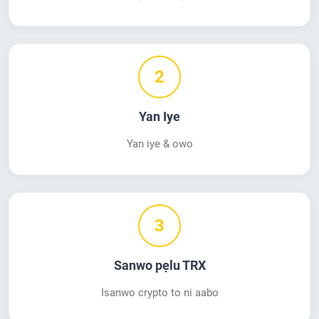
2
Yan Iye
Yan iye & owo
3
Sanwo pẹlu TRX
Isanwo crypto to ni aabo