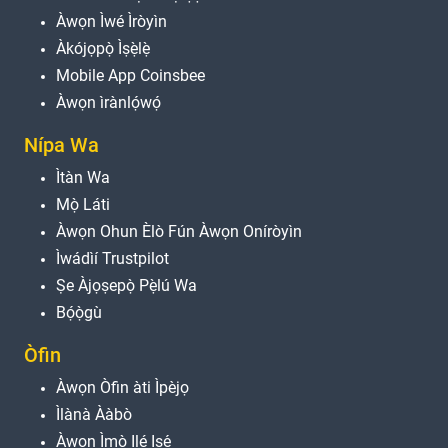
Àwọn Ìwé Ìròyìn
Àkójọpọ̀ Ìṣẹ̀lẹ̀
Mobile App Coinsbee
Àwọn ìrànlọ́wọ́
Nípa Wa
Ìtàn Wa
Mọ̀ Láti
Àwọn Ohun Èlò Fún Àwọn Oníròyìn
Ìwádìí Trustpilot
Ṣe Àjọṣepọ̀ Pẹ̀lú Wa
Bọ́ọ̀gù
Òfin
Àwọn Òfin àti Ìpèjọ
Ìlànà Ààbò
Àwọn Ìmọ̀ Ilé Iṣẹ́