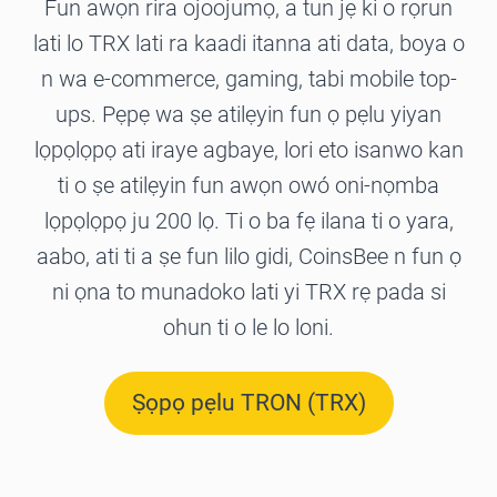
Fun awọn rira ojoojumọ, a tun jẹ ki o rọrun
lati lo TRX lati ra kaadi itanna ati data, boya o
n wa e-commerce, gaming, tabi mobile top-
ups. Pẹpẹ wa ṣe atilẹyin fun ọ pẹlu yiyan
lọpọlọpọ ati iraye agbaye, lori eto isanwo kan
ti o ṣe atilẹyin fun awọn owó oni-nọmba
lọpọlọpọ ju 200 lọ. Ti o ba fẹ ilana ti o yara,
aabo, ati ti a ṣe fun lilo gidi, CoinsBee n fun ọ
ni ọna to munadoko lati yi TRX rẹ pada si
ohun ti o le lo loni.
Ṣọpọ pẹlu TRON (TRX)