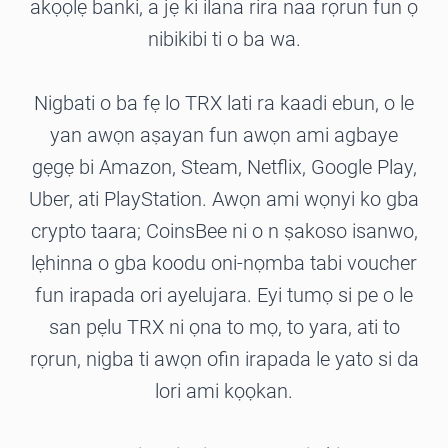
akọọlẹ banki, a jẹ ki ilana rira naa rọrun fun ọ
nibikibi ti o ba wa.
Nigbati o ba fẹ lo TRX lati ra kaadi ebun, o le
yan awọn aṣayan fun awọn ami agbaye
gẹgẹ bi Amazon, Steam, Netflix, Google Play,
Uber, ati PlayStation. Awọn ami wọnyi ko gba
crypto taara; CoinsBee ni o n ṣakoso isanwo,
lẹhinna o gba koodu oni-nọmba tabi voucher
fun irapada ori ayelujara. Eyi tumọ si pe o le
san pẹlu TRX ni ọna to mọ, to yara, ati to
rọrun, nigba ti awọn ofin irapada le yato si da
lori ami kọọkan.