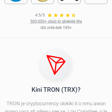
4.5/5
500,000+ olùlò ló gbẹ́kẹ̀lé Wa
láti orílẹ̀-èdè 185+
Kini TRON (TRX)?
TRON jẹ cryptocurrency olokiki ti o nmu awọn
iṣowo yara ati ailewu ṣee ṣe. Lori Coinsbee, o le