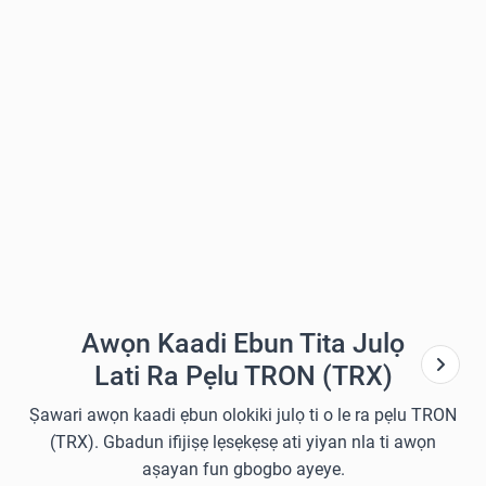
Awọn Kaadi Ebun Tita Julọ
Lati Ra Pẹlu TRON (TRX)
Ṣawari awọn kaadi ẹbun olokiki julọ ti o le ra pẹlu TRON
(TRX). Gbadun ifijiṣẹ lẹsẹkẹsẹ ati yiyan nla ti awọn
aṣayan fun gbogbo ayeye.