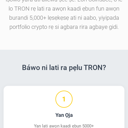
lo TRON rẹ lati ra awọn kaadi ẹbun fun awọn
burandi 5,000+ lẹsẹkẹsẹ ati ni aabo, yiyipada
portfolio crypto rẹ si agbara rira agbaye gidi.
Báwo ni lati ra pẹlu TRON?
1
Yan Ọja
Yan lati awọn kaadi ẹbun 5000+