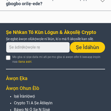
gbogbo orilẹ-ede?
Ṣe Nǹkan Tó Kùn Lógun & Àkọsílẹ̀ Crypto
Ṣe ẹgbẹ́ àwọn olùkọ́wọle ní ìkùn, kí o má fi àkọsílẹ̀ kan sílẹ̀.
Ṣe Ìdáhùn
Mo gba si ṣiṣe data mi ati pe mo gba si awọn ofin ti iwe-aṣẹ iroyin
naa
ilana asiri
.
Àwọn Ẹ̀ka
Àwọn Ohun Èlò
Iṣẹ́ Ìrànlọ́wọ́
Crypto Tí A Ṣe Àtìlẹyìn
Báwo Ni Ó Ṣe N Ṣiṣẹ́