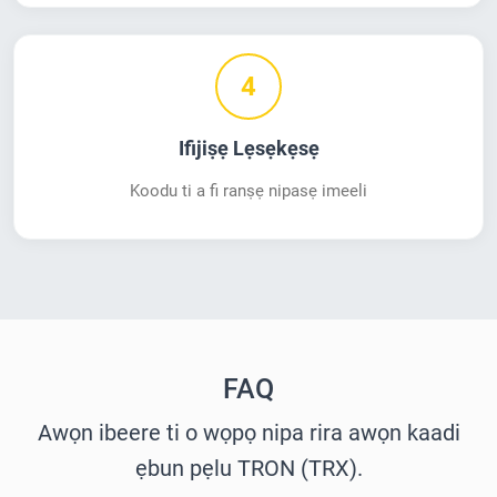
4
Ifijiṣẹ Lẹsẹkẹsẹ
Koodu ti a fi ranṣẹ nipasẹ imeeli
FAQ
Awọn ibeere ti o wọpọ nipa rira awọn kaadi
ẹbun pẹlu TRON (TRX).