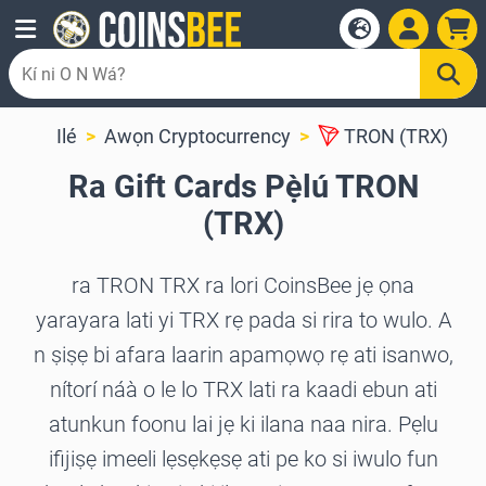
Ilé
Awọn Cryptocurrency
TRON (TRX)
Ra Gift Cards Pẹ̀lú TRON
(TRX)
ra TRON TRX ra lori CoinsBee jẹ ọna
yarayara lati yi TRX rẹ pada si rira to wulo. A
n ṣiṣẹ bi afara laarin apamọwọ rẹ ati isanwo,
nítorí náà o le lo TRX lati ra kaadi ebun ati
atunkun foonu lai jẹ ki ilana naa nira. Pẹlu
ifijiṣẹ imeeli lẹsẹkẹsẹ ati pe ko si iwulo fun