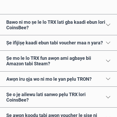
Bawo ni mo ṣe le lo TRX lati gba kaadi ebun lori
CoinsBee?
Ṣe ifijiṣẹ kaadi ebun tabi voucher maa n yara?
Ṣe mo le lo TRX fun awọn ami agbaye bii
Amazon tabi Steam?
Awọn iru ọja wo ni mo le yan pẹlu TRON?
Ṣe o jẹ ailewu lati sanwo pẹlu TRX lori
CoinsBee?
Ṣe awọn koodu tabi awọn voucher le ṣiṣẹ ni