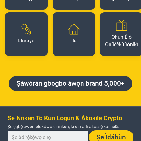
Ohun Èlò
Ìdárayá
Ilé
Oníléèkítírọ́níkì
Ṣàwòrán gbogbo àwọn brand 5,000+
Ṣe Nǹkan Tó Kùn Lógun & Àkọsílẹ̀ Crypto
Ṣe ẹgbẹ́ àwọn olùkọ́wọle ní ìkùn, kí o má fi àkọsílẹ̀ kan sílẹ̀.
Ṣe Ìdáhùn