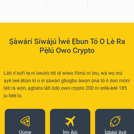
Ṣàwárí Síwájú Ìwé Ẹbun Tó O Lè Ra
Pẹ̀lú Owo Crypto
Láti rí kọfí rẹ ní òwúrọ̀ títí di wíwo fíìmù ní òru, wá wọ inú
ayé ìwé ẹ̀bùn kí o sì ṣàwárí gbogbo àwọn ọ̀nà tó ń dun mọ́ni
láti rà wọ́n, agbára láti ọ̀dọ̀ owo crypto 200 ní orílẹ̀-èdè 185
ju bẹ́ẹ̀ lọ.
Oúnjẹ
Ìrìn Àjò
Ìgbésí Ayé