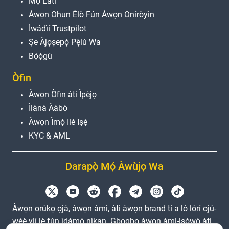
Mọ̀ Láti
Àwọn Ohun Èlò Fún Àwọn Oníròyìn
Ìwádìí Trustpilot
Ṣe Àjọṣepọ̀ Pẹ̀lú Wa
Bọ́ọ̀gù
Òfin
Àwọn Òfin àti Ìpèjọ
Ìlànà Ààbò
Àwọn Ìmọ̀ Ilé Iṣẹ́
KYC & AML
Darapọ̀ Mọ́ Àwùjọ Wa
Àwọn orúkọ ọjà, àwọn àmì, àti àwọn brand tí a lò lórí ojú-
wẹ́ẹ̀ yìí jẹ́ fún ìdámọ̀ nìkan. Gbogbo àwọn àmì-ìṣòwò àti