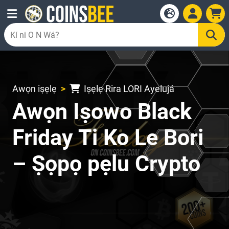
Awọn iṣẹlẹ
Iṣẹlẹ Rira LORI Ayelujá
Awọn Iṣowo Black
Friday Ti Ko Le Bori
– Ṣọpọ pẹlu Crypto