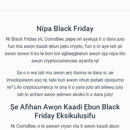
Nípa Black Friday
Ni Black Friday yii, CoinsBee, pẹpẹ ori ayelujá ti o dara julọ
fun rira awọn kaadi ẹbun pẹlu crypto, fun ọ ni aye lati ṣii
awọn iṣowo ti ko le bori lori ẹgbẹẹgbẹrun awọn ọja nipa lilo
awọn cryptocurrencies ayanfẹ rẹ!
Ṣe o n wa lati mu awọn ẹrọ itanna rẹ dara si, ṣe
imudojuiwọn aṣọ rẹ, tabi kun awọn ohun pataki ojoojumọ
rẹ? Lilo cryptocurrency ni ọna ti o yara julọ ati ailewu julọ
lati lo anfani awọn ẹdinwo akoko ti o dara julọ!
Ṣe Afihan Awọn Kaadi Ẹbun Black
Friday Eksikuluṣifu
Ni CoinsBee, o le ṣawari yiyan nla ti awọn kaadi ẹbun