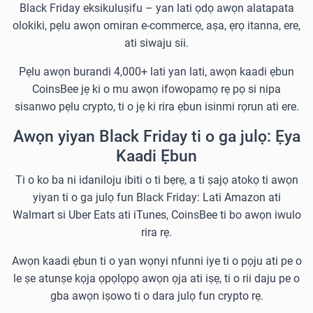
Black Friday eksikuluṣifu – yan lati ọdọ awọn alatapata
olokiki, pẹlu awọn omiran e-commerce, aṣa, ẹrọ itanna, ere,
ati siwaju sii.
Pẹlu awọn burandi 4,000+ lati yan lati, awọn kaadi ẹbun
CoinsBee jẹ ki o mu awọn ifowopamọ rẹ pọ si nipa
sisanwo pẹlu crypto, ti o jẹ ki rira ẹbun isinmi rọrun ati ere.
Awọn yiyan Black Friday ti o ga julọ: Ẹya
Kaadi Ẹbun
Ti o ko ba ni idaniloju ibiti o ti bẹrẹ, a ti ṣajọ atokọ ti awọn
yiyan ti o ga julọ fun Black Friday: Lati Amazon ati
Walmart si Uber Eats ati iTunes, CoinsBee ti bo awọn iwulo
rira rẹ.
Awọn kaadi ẹbun ti o yan wọnyi nfunni iye ti o pọju ati pe o
le ṣe atunṣe kọja ọpọlọpọ awọn ọja ati iṣẹ, ti o rii daju pe o
gba awọn iṣowo ti o dara julọ fun crypto rẹ.