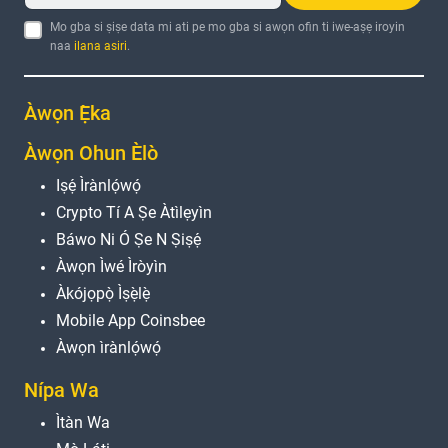
Mo gba si ṣiṣe data mi ati pe mo gba si awọn ofin ti iwe-aṣẹ iroyin
naa
ilana asiri
.
Àwọn Ẹ̀ka
Àwọn Ohun Èlò
Iṣẹ́ Ìrànlọ́wọ́
Crypto Tí A Ṣe Àtìlẹyìn
Báwo Ni Ó Ṣe N Ṣiṣẹ́
Àwọn Ìwé Ìròyìn
Àkójọpọ̀ Ìṣẹ̀lẹ̀
Mobile App Coinsbee
Àwọn ìrànlọ́wọ́
Nípa Wa
Ìtàn Wa