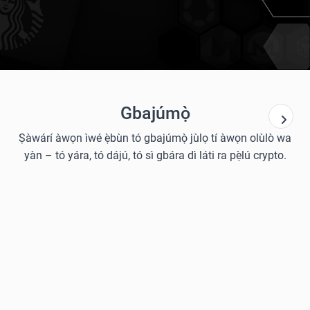
Gbajúmọ̀
Ṣàwárí àwọn ìwé ẹ̀bùn tó gbajúmọ̀ jùlọ tí àwọn olùlò wa
yàn – tó yára, tó dájú, tó sì gbára dì láti ra pẹ̀lú crypto.