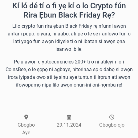
Kí ló dé tí o fi yẹ kí o lo Crypto fún
Rira Ẹbun Black Friday Rẹ?
Lilo crypto fun rira ẹbun Black Friday rẹ nfunni awọn
anfani pupọ: o yara, ni aabo, ati pe o le ṣe iranlọwọ fun ọ
lati yago fun awọn idiyele ti o ni ibatan si awọn ọna
isanwo ibile.
Pẹlu awọn cryptocurrencies 200+ ti o ni atilẹyin lori
CoinsBee, o le ṣọpọ ni agbaye, nitorinaa sọ o dabọ si awọn
irora iyipada owo ati tẹ sinu aye tuntun ti irọrun ati awọn
ifowopamọ nipa lilo awọn ohun-ini oni-nọmba rẹ!
Gbogbo
29.11.2024
Gbogbo ọjọ
Aye