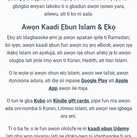
gbogbo eniyan lakoko ti o gbadun awọn iṣowo yara,
ailewu, ati ti ko ni aala.
Awọn Kaadi Ẹbun Islam & Ẹkọ
Ẹkọ ati idagbasoke ẹmi jẹ awọn apakan ipilẹ ti Ramadan;
bii iyẹn, awọn kaadi ẹbun fun awọn iru ẹrọ eBook, awọn iṣẹ
ikẹkọ Islam ori ayelujá, ati awọn iṣẹ ohun afetọ jẹ ki awọn
olugba lati jinle imọ wọn ti Kọran, Hadith, ati itan Islam.
O le wọle si awọn ohun elo Islam, awọn iwe tafsir, awọn
itọnisọna adura, ati diẹ sii nipasẹ
Google Play
ati
Apple
App
awọn ile itaja.
O tun le gba
Kobo
ati
Kindle gift cards
, pipe fun rira awọn
ẹda oni-nọmba ti Kọran, Litireso Islam, ati awọn iwe igbega
ara ẹni.
Ti o ba fẹ, o le fun awọn ololufẹ rẹ ni
kaadi ẹbun Udemy
lati gba wọn niyanju lati ṣe idoko-owo ni idagbasoke ti ara