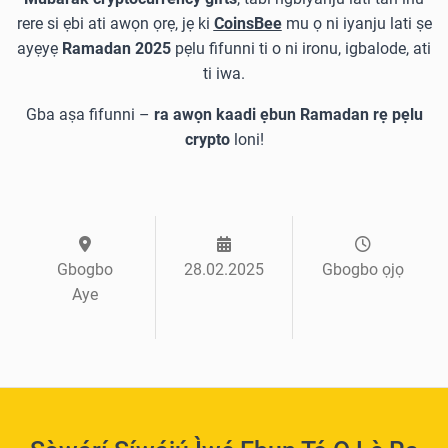
rere si ẹbi ati awọn ọrẹ, jẹ ki
CoinsBee
mu ọ ni iyanju lati ṣe
ayẹyẹ
Ramadan 2025
pẹlu fifunni ti o ni ironu, igbalode, ati
ti iwa.
Gba aṣa fifunni –
ra awọn kaadi ẹbun Ramadan rẹ pẹlu
crypto
loni!
Gbogbo
28.02.2025
Gbogbo ọjọ
Aye