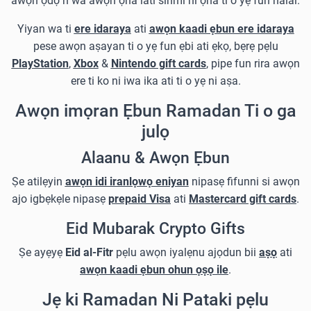
awọn ọdọ n wa awọn ọna lati sinmi ni ọna ti o yẹ fun halal.
Yiyan wa ti
ere idaraya
ati
awọn kaadi ẹbun ere idaraya
pese awọn aṣayan ti o yẹ fun ẹbi ati ẹkọ, bẹrẹ pẹlu
PlayStation
,
Xbox
&
Nintendo gift cards
, pipe fun rira awọn
ere ti ko ni iwa ika ati ti o yẹ ni aṣa.
Awọn imọran Ẹbun Ramadan Ti o ga
julọ
Alaanu & Awọn Ẹbun
Ṣe atilẹyin
awọn idi iranlọwọ eniyan
nipasẹ fifunni si awọn
ajo igbẹkẹle nipasẹ
prepaid Visa
ati
Mastercard gift cards
.
Eid Mubarak Crypto Gifts
Ṣe ayẹyẹ
Eid al-Fitr
pẹlu awọn iyalẹnu ajọdun bii
aṣọ
ati
awọn kaadi ẹbun ohun ọṣọ ile
.
Jẹ ki Ramadan Ni Pataki pẹlu