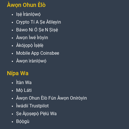
Àwọn Ohun Èlò
Iṣẹ́ Ìrànlọ́wọ́
Crypto Tí A Ṣe Àtìlẹyìn
Báwo Ni Ó Ṣe N Ṣiṣẹ́
Àwọn Ìwé Ìròyìn
Àkójọpọ̀ Ìṣẹ̀lẹ̀
Mobile App Coinsbee
Àwọn ìrànlọ́wọ́
Nípa Wa
Ìtàn Wa
Mọ̀ Láti
Àwọn Ohun Èlò Fún Àwọn Oníròyìn
Ìwádìí Trustpilot
Ṣe Àjọṣepọ̀ Pẹ̀lú Wa
Bọ́ọ̀gù