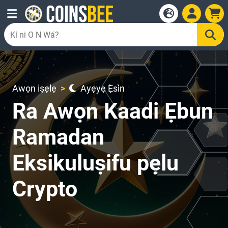
Awọn iṣẹlẹ
Ayẹyẹ Ẹ̀sìn
Ra Awọn Kaadi Ẹbun
Ramadan
Eksikuluṣifu pẹlu
Crypto