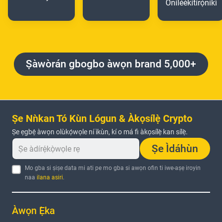
Oníléèkítírọ́níkì
Ṣàwòrán gbogbo àwọn brand 5,000+
Ṣe Nǹkan Tó Kùn Lógun & Àkọsílẹ̀ Crypto
Ṣe ẹgbẹ́ àwọn olùkọ́wọle ní ìkùn, kí o má fi àkọsílẹ̀ kan sílẹ̀.
Ṣe Ìdáhùn
Mo gba si ṣiṣe data mi ati pe mo gba si awọn ofin ti iwe-aṣẹ iroyin
naa
ilana asiri
.
Àwọn Ẹ̀ka