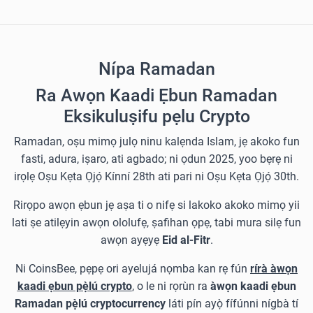
Nípa Ramadan
Ra Awọn Kaadi Ẹbun Ramadan
Eksikuluṣifu pẹlu Crypto
Ramadan, oṣu mimọ julọ ninu kalẹnda Islam, jẹ akoko fun
fasti, adura, iṣaro, ati agbado; ni ọdun 2025, yoo bẹrẹ ni
irọlẹ Oṣu Kẹta Ọjọ́ Kínní 28th ati pari ni Oṣu Kẹta Ọjọ́ 30th.
Rirọpo awọn ẹbun jẹ aṣa ti o nifẹ si lakoko akoko mimọ yii
lati ṣe atilẹyin awọn ololufẹ, ṣafihan ọpẹ, tabi mura silẹ fun
awọn ayẹyẹ
Eid al-Fitr
.
Ni CoinsBee, pẹpẹ ori ayelujá nọmba kan rẹ fún
rírà àwọn
kaadi ẹbun pẹ̀lú crypto
, o le ni rọrùn ra
àwọn kaadi ẹbun
Ramadan pẹ̀lú cryptocurrency
láti pín ayọ̀ fífúnni nígbà tí