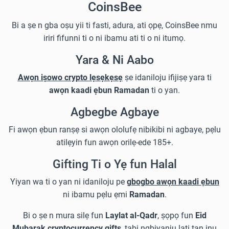
CoinsBee
Bi a ṣe n gba oṣu yii ti fasti, adura, ati ọpẹ, CoinsBee nmu
iriri fifunni ti o ni ibamu ati ti o ni itumọ.
Yara & Ni Aabo
Awọn iṣowo crypto lẹsẹkẹsẹ
ṣe idaniloju ifijiṣẹ yara ti
awọn kaadi ẹbun Ramadan
ti o yan.
Agbegbe Agbaye
Fi awọn ẹbun ranṣẹ si awọn ololufẹ nibikibi ni agbaye, pẹlu
atilẹyin fun awọn orilẹ-ede 185+.
Gifting Ti o Yẹ fun Halal
Yiyan wa ti o yan ni idaniloju pe
gbogbo awọn kaadi ẹbun
ni ibamu pẹlu ẹmi
Ramadan
.
Bi o ṣe n mura silẹ fun
Laylat al-Qadr
, ṣọpọ fun
Eid
Mubarak cryptocurrency gifts
, tabi ngbiyanju lati tan inu