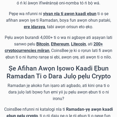
ó ń kí àwọn ìfìwéránṣẹ́ oni-nọmba tó ń bọ̀ wá.
Pẹpẹ wa nfunni ni
yiyan nla ti awọn kaadi ẹbun
ti o ṣe
afihan awọn iye ti Ramadan, boya fun awọn ohun pataki,
ere idaraya
, tabi awọn orisun eto ẹkọ.
Pẹlu awọn burandi 4,000+ ti o wa ni agbaye ati aṣayan lati
sanwo pẹlu
Bitcoin
,
Ethereum
,
Litecoin
, ati
200+
cryptocurrencies miiran
, CoinsBee jẹ ki o rọrun lati fi awọn
ẹbun ti o ni itumọ ranṣẹ si ẹbi, awọn ọrẹ, ati awọn ti o nilo.
Ṣe Afihan Awọn Iṣowo Kaadi Ẹbun
Ramadan Ti o Dara Julọ pẹlu Crypto
Ramadan jẹ akoko fun iṣaro ati agbado, ati kini ọna ti o
dara julọ lati bọwọ fun ẹmi yii ju pẹlu awọn ẹbun ti o ni
ironu?
CoinsBee nfunni ni katalogi nla ti
Ramadan-yẹ awọn kaadi
ẹbun pẹlu crypto
, ti o rii daju pe o le rii ẹbun ti o peye fun