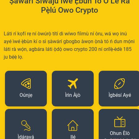
Ṣàwárí Síwájú Ìwé Ẹbun Tó O Lè Ra
Pẹ̀lú Owo Crypto
Láti rí kọfí rẹ ní òwúrọ̀ títí di wíwo fíìmù ní òru, wá wọ inú
ayé ìwé ẹ̀bùn kí o sì ṣàwárí gbogbo àwọn ọ̀nà tó ń dun mọ́ni
láti rà wọ́n, agbára láti ọ̀dọ̀ owo crypto 200 ní orílẹ̀-èdè 185
ju bẹ́ẹ̀ lọ.
Oúnjẹ
Ìrìn Àjò
Ìgbésí Ayé
Ohun Èlò
Ìdárayá
Ilé