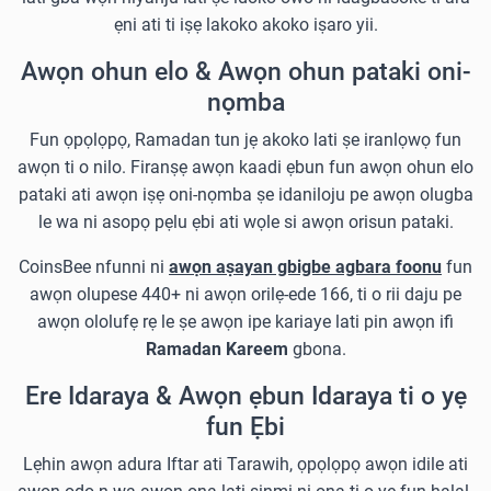
ẹni ati ti iṣẹ lakoko akoko iṣaro yii.
Awọn ohun elo & Awọn ohun pataki oni-
nọmba
Fun ọpọlọpọ, Ramadan tun jẹ akoko lati ṣe iranlọwọ fun
awọn ti o nilo. Firanṣẹ awọn kaadi ẹbun fun awọn ohun elo
pataki ati awọn iṣẹ oni-nọmba ṣe idaniloju pe awọn olugba
le wa ni asopọ pẹlu ẹbi ati wọle si awọn orisun pataki.
CoinsBee nfunni ni
awọn aṣayan gbigbe agbara foonu
fun
awọn olupese 440+ ni awọn orilẹ-ede 166, ti o rii daju pe
awọn ololufẹ rẹ le ṣe awọn ipe kariaye lati pin awọn ifi
Ramadan Kareem
gbona.
Ere Idaraya & Awọn ẹbun Idaraya ti o yẹ
fun Ẹbi
Lẹhin awọn adura Iftar ati Tarawih, ọpọlọpọ awọn idile ati