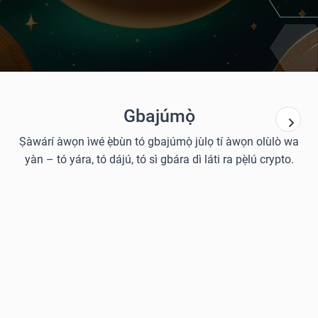
Gbajúmọ̀
Ṣàwárí àwọn ìwé ẹ̀bùn tó gbajúmọ̀ jùlọ tí àwọn olùlò wa
yàn – tó yára, tó dájú, tó sì gbára dì láti ra pẹ̀lú crypto.