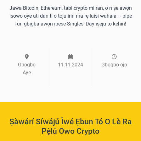
Jawa Bitcoin, Ethereum, tabi crypto miiran, o n ṣe awọn
iṣowo oye ati dan ti o tọju iriri rira rẹ laisi wahala – pipe
fun gbigba awọn ipese Singles' Day iṣẹju to kẹhin!
Gbogbo
11.11.2024
Gbogbo ọjọ
Aye
Ṣàwárí Síwájú Ìwé Ẹbun Tó O Lè Ra
Pẹ̀lú Owo Crypto