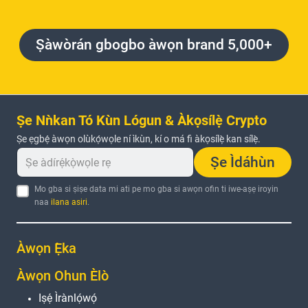
Ṣàwòrán gbogbo àwọn brand 5,000+
Ṣe Nǹkan Tó Kùn Lógun & Àkọsílẹ̀ Crypto
Ṣe ẹgbẹ́ àwọn olùkọ́wọle ní ìkùn, kí o má fi àkọsílẹ̀ kan sílẹ̀.
Ṣe Ìdáhùn
Mo gba si ṣiṣe data mi ati pe mo gba si awọn ofin ti iwe-aṣẹ iroyin
naa
ilana asiri
.
Àwọn Ẹ̀ka
Àwọn Ohun Èlò
Iṣẹ́ Ìrànlọ́wọ́