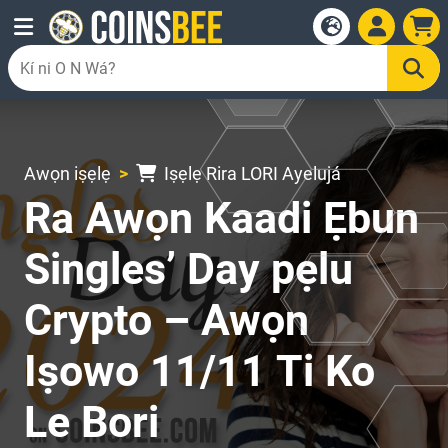
Awọn iṣẹlẹ
Iṣẹlẹ Rira LORI Ayelujá
Ra Awọn Kaadi Ẹbun
Singles’ Day pẹlu
Crypto – Awọn
Iṣowo 11/11 Ti Ko
Le Bori