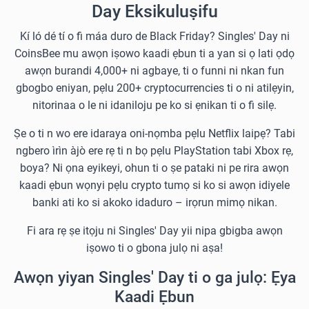
Day Eksikuluṣifu
Kí ló dé tí o fi máa duro de Black Friday? Singles' Day ni
CoinsBee mu awọn iṣowo kaadi ẹbun ti a yan si ọ lati ọdọ
awọn burandi 4,000+ ni agbaye, ti o funni ni nkan fun
gbogbo eniyan, pẹlu 200+ cryptocurrencies ti o ni atilẹyin,
nitorinaa o le ni idaniloju pe ko si ẹnikan ti o fi silẹ.
Ṣe o ti n wo ere idaraya oni-nọmba pẹlu Netflix laipẹ? Tabi
ngbero ìrìn àjò ere rẹ ti n bọ pẹlu PlayStation tabi Xbox rẹ,
boya? Ni ọna eyikeyi, ohun ti o ṣe pataki ni pe rira awọn
kaadi ẹbun wọnyi pẹlu crypto tumọ si ko si awọn idiyele
banki ati ko si akoko idaduro – irọrun mimọ nikan.
Fi ara rẹ ṣe itọju ni Singles' Day yii nipa gbigba awọn
iṣowo ti o gbona julọ ni aṣa!
Awọn yiyan Singles' Day ti o ga julọ: Ẹya
Kaadi Ẹbun