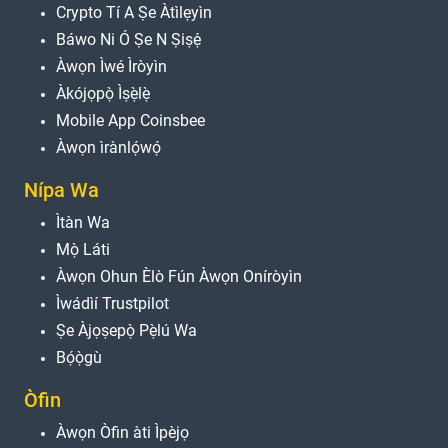
Crypto Tí A Ṣe Àtìlẹyìn
Báwo Ni Ó Ṣe N Ṣiṣẹ́
Àwọn Ìwé Ìròyìn
Àkójọpọ̀ Ìṣẹ̀lẹ̀
Mobile App Coinsbee
Àwọn ìrànlọ́wọ́
Nípa Wa
Ìtàn Wa
Mọ̀ Láti
Àwọn Ohun Èlò Fún Àwọn Oníròyìn
Ìwádìí Trustpilot
Ṣe Àjọṣepọ̀ Pẹ̀lú Wa
Bọ́ọ̀gù
Òfin
Àwọn Òfin àti Ìpèjọ