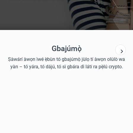
Gbajúmọ̀
Ṣàwárí àwọn ìwé ẹ̀bùn tó gbajúmọ̀ jùlọ tí àwọn olùlò wa
yàn – tó yára, tó dájú, tó sì gbára dì láti ra pẹ̀lú crypto.