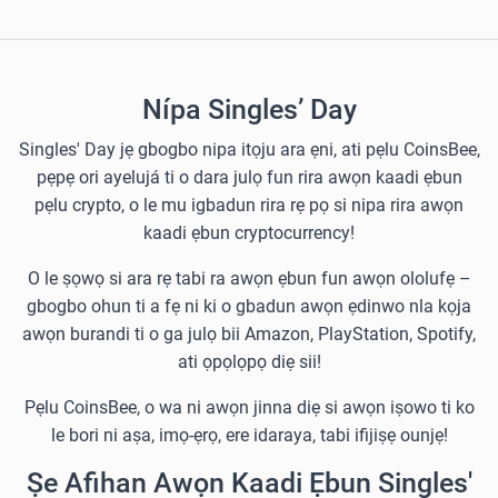
Nípa Singles’ Day
Singles' Day jẹ gbogbo nipa itọju ara ẹni, ati pẹlu CoinsBee,
pẹpẹ ori ayelujá ti o dara julọ fun rira awọn kaadi ẹbun
pẹlu crypto, o le mu igbadun rira rẹ pọ si nipa rira awọn
kaadi ẹbun cryptocurrency!
O le ṣọwọ si ara rẹ tabi ra awọn ẹbun fun awọn ololufẹ –
gbogbo ohun ti a fẹ ni ki o gbadun awọn ẹdinwo nla kọja
awọn burandi ti o ga julọ bii Amazon, PlayStation, Spotify,
ati ọpọlọpọ diẹ sii!
Pẹlu CoinsBee, o wa ni awọn jinna diẹ si awọn iṣowo ti ko
le bori ni aṣa, imọ-ẹrọ, ere idaraya, tabi ifijiṣẹ ounjẹ!
Ṣe Afihan Awọn Kaadi Ẹbun Singles'