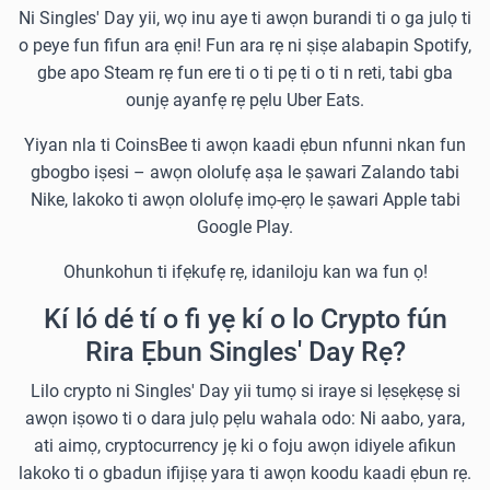
Ni Singles' Day yii, wọ inu aye ti awọn burandi ti o ga julọ ti
o peye fun fifun ara ẹni! Fun ara rẹ ni ṣiṣe alabapin Spotify,
gbe apo Steam rẹ fun ere ti o ti pẹ ti o ti n reti, tabi gba
ounjẹ ayanfẹ rẹ pẹlu Uber Eats.
Yiyan nla ti CoinsBee ti awọn kaadi ẹbun nfunni nkan fun
gbogbo iṣesi – awọn ololufẹ aṣa le ṣawari Zalando tabi
Nike, lakoko ti awọn ololufẹ imọ-ẹrọ le ṣawari Apple tabi
Google Play.
Ohunkohun ti ifẹkufẹ rẹ, idaniloju kan wa fun ọ!
Kí ló dé tí o fi yẹ kí o lo Crypto fún
Rira Ẹbun Singles' Day Rẹ?
Lilo crypto ni Singles' Day yii tumọ si iraye si lẹsẹkẹsẹ si
awọn iṣowo ti o dara julọ pẹlu wahala odo: Ni aabo, yara,
ati aimọ, cryptocurrency jẹ ki o foju awọn idiyele afikun
lakoko ti o gbadun ifijiṣẹ yara ti awọn koodu kaadi ẹbun rẹ.