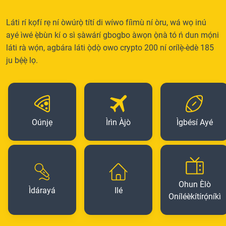
Láti rí kọfí rẹ ní òwúrọ̀ títí di wíwo fíìmù ní òru, wá wọ inú
ayé ìwé ẹ̀bùn kí o sì ṣàwárí gbogbo àwọn ọ̀nà tó ń dun mọ́ni
láti rà wọ́n, agbára láti ọ̀dọ̀ owo crypto 200 ní orílẹ̀-èdè 185
ju bẹ́ẹ̀ lọ.
Oúnjẹ
Ìrìn Àjò
Ìgbésí Ayé
Ohun Èlò
Ìdárayá
Ilé
Oníléèkítírọ́níkì