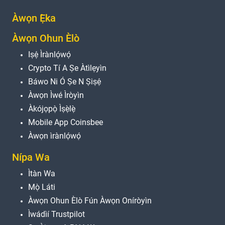
Àwọn Ẹ̀ka
Àwọn Ohun Èlò
Iṣẹ́ Ìrànlọ́wọ́
Crypto Tí A Ṣe Àtìlẹyìn
Báwo Ni Ó Ṣe N Ṣiṣẹ́
Àwọn Ìwé Ìròyìn
Àkójọpọ̀ Ìṣẹ̀lẹ̀
Mobile App Coinsbee
Àwọn ìrànlọ́wọ́
Nípa Wa
Ìtàn Wa
Mọ̀ Láti
Àwọn Ohun Èlò Fún Àwọn Oníròyìn
Ìwádìí Trustpilot