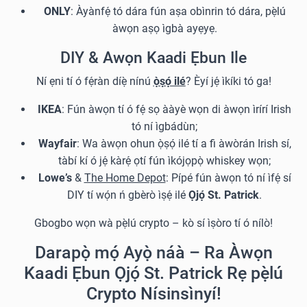
ONLY
: Àyànfẹ́ tó dára fún aṣa obìnrin tó dára, pẹ̀lú
àwọn aṣọ ìgbà ayẹyẹ.
DIY & Awọn Kaadi Ẹbun Ile
Ní ẹni tí ó fẹ́ràn díẹ̀ nínú
ọ̀ṣọ́ ilé
? Èyí jẹ́ ìkíki tó ga!
IKEA
: Fún àwọn tí ó fẹ́ sọ ààyè wọn di àwọn ìrírí Irish
tó ní ìgbádùn;
Wayfair
: Wa àwọn ohun ọ̀ṣọ́ ilé tí a fi àwòrán Irish sí,
tàbí kí ó jẹ́ kàrẹ́ ọtí fún ìkójọpọ̀ whiskey wọn;
Lowe’s
&
The Home Depot
: Pípé fún àwọn tó ní ìfẹ́ sí
DIY tí wọ́n ń gbèrò ìṣẹ́ ilé
Ọjọ́ St. Patrick
.
Gbogbo wọn wà pẹ̀lú crypto – kò sí ìṣòro tí ó nílò!
Darapọ̀ mọ́ Ayọ̀ náà – Ra Àwọn
Kaadi Ẹbun Ọjọ́ St. Patrick Rẹ pẹ̀lú
Crypto Nísinsìnyí!