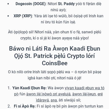
Dogecoin (DOGE)
: Nítorí
St. Paddy
yóò ti fẹ́ràn díẹ̀
nínú ayọ̀;
XRP (XRP)
: Yára àti ìṣe tó wúlò, bíi òṣìṣẹ́ ọtí Irish kan
ní òru tó kún fún ìṣẹ́.
Àti ọ̀pọ̀lọpọ̀ síi! Nítorí náà, yàn ohun tí o fẹ́, sanwó pẹ̀lú
crypto, kí o sì jẹ́ kí àwọn ayẹyẹ náà yípo!
Báwo ni Láti Ra Àwọn Kaadi Ẹbun
Ọjọ́ St. Patrick pẹ̀lú Crypto lórí
CoinsBee
O kò nílò oríre Irish láti ṣọpọ̀ pẹ̀lú wa – ó rọrùn bíi pàṣẹ
ìgbá kan níbi ọtí, nítorí náà ó jẹ́!
Yàn Kaadi Ẹbun Rẹ:
Wa àwọn
yiyan kaadi ẹbun wa tó
pọ̀
fún
àwọn ilé ìṣòwò ori ayelujá
,
àwọn ilé-ìjẹun
,
eré
ìdárayá
,
aṣa
, àti síwájú síi;
Fi sí Àpò Rẹ:
Fi sí àpò rẹ bíi pín àwọn pín tuntun kan