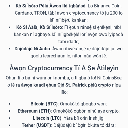
Kò Sí Ìṣòro Pẹ̀lú Àwọn Ilé-ìgbàǹsẹ̀
: Lo
Binance Coin
,
Cardano
,
TRON
, tàbí
àwọn cryptocurrency tó ju 200 lọ
láì ní ìbẹ̀rù kankan;
Kò Sí Ààlà, Kò Sí Ìṣòro
: Fi ẹ̀bùn ránṣẹ́ sí ẹnikẹni, níbi
kankan ní agbaye, láì ní ìgbẹ́kẹ̀lé lórí ìwọ̀n owo ìyípadà
tàbí ìdádé;
Dájúdájú Ni Aabo
: Àwọn ìfìwéránṣẹ́ rẹ dájúdájú ju ìwọ̀
goolu leprechaun lọ, nítorí náà wọ́n jẹ́.
Àwọn Cryptocurrency Tí A Ṣe Àtìlẹyìn
Ohun tí o bá ní wúrà oni-nọmba, a ti gba ọ́ lọ! Ní CoinsBee,
o lè
ra àwọn kaadi ẹbun Ọjọ́ St. Patrick pẹ̀lú crypto
nípa
lílo:
Bitcoin (BTC)
: Ọmọkọ́kọ́ gbogbo wọn;
Ethereum (ETH)
: Ọmọkọ́kọ́ ọgbọ́n nínú ayé crypto;
Litecoin (LTC)
: Yára bíi orin Irish jig;
Tether (USDT)
: Dájúdájú bí ògiri òkúta tó dára;