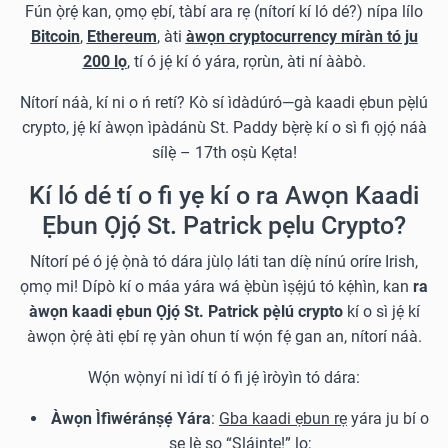
Fún ọ̀rẹ́ kan, ọmọ ẹbí, tàbí ara rẹ (nítorí kí ló dé?) nípa lílo
Bitcoin
,
Ethereum
, àti
àwọn cryptocurrency míràn tó ju
200 lọ
, tí ó jẹ́ kí ó yára, rọrùn, àti ní ààbò.
Nítorí náà, kí ni o ń retí? Kò sí ìdàdúró—gà kaadi ẹbun pẹ̀lú
crypto, jẹ́ kí àwọn ìpàdánù St. Paddy bẹ̀rẹ̀ kí o sì fi ọjọ́ náà
sílẹ̀ – 17th oṣù Kẹta!
Kí ló dé tí o fi yẹ kí o ra Awọn Kaadi
Ẹbun Ọjọ́ St. Patrick pẹlu Crypto?
Nítorí pé ó jẹ́ ọ̀nà tó dára jùlọ láti tan díẹ̀ nínú oríre Irish,
ọmọ mi! Dípò kí o máa yára wá ẹ̀bùn ìṣẹ́jú tó kẹ́hìn, kan
ra
àwọn kaadi ẹbun Ọjọ́ St. Patrick pẹ̀lú crypto
kí o sì jẹ́ kí
àwọn ọ̀rẹ́ àti ẹbí rẹ yàn ohun tí wọ́n fẹ́ gan an, nítorí náà.
Wọ́n wọ̀nyí ni ìdí tí ó fi jẹ́ ìròyìn tó dára:
Àwọn Ìfìwéránṣẹ́ Yára
:
Gba kaadi ẹbun rẹ
yára ju bí o
ṣe lè sọ “Sláinte!” lọ;