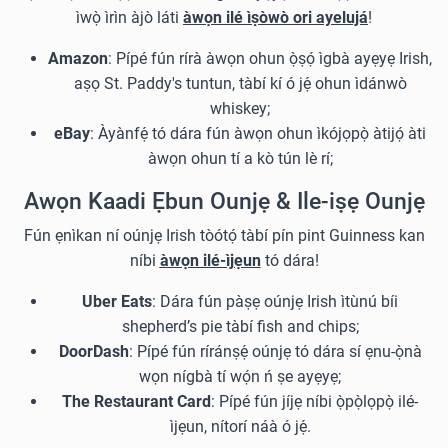
ìwọ̀ ìrìn àjò láti
àwọn ilé ìṣòwò ori ayelujá
!
Amazon
: Pípé fún rírà àwọn ohun ọ̀ṣọ́ ìgbà ayẹyẹ Irish,
aṣọ St. Paddy's tuntun, tàbí kí ó jẹ́ ohun ìdánwò
whiskey;
eBay
: Àyànfẹ́ tó dára fún àwọn ohun ìkójọpọ̀ àtijọ́ àti
àwọn ohun tí a kò tún lè rí;
Awọn Kaadi Ẹbun Ounjẹ & Ile-iṣẹ Ounjẹ
Fún ẹnìkan ní oúnjẹ Irish tòótọ́ tàbí pín pint Guinness kan
níbi
àwọn ilé-ìjẹun
tó dára!
Uber Eats
: Dára fún pàṣẹ oúnjẹ Irish ìtùnú bíi
shepherd’s pie tàbí fish and chips;
DoorDash
: Pípé fún ríránṣẹ́ oúnjẹ tó dára sí ẹnu-ọ̀nà
wọn nígbà tí wọ́n ń ṣe ayẹyẹ;
The Restaurant Card
: Pípé fún jíjẹ níbi ọ̀pọ̀lọpọ̀ ilé-
ìjẹun, nítorí náà ó jẹ́.