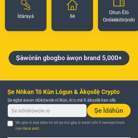
Ohun Èlò
Ìdárayá
Ilé
Oníléèkítírọ́níkì
Ṣàwòrán gbogbo àwọn brand 5,000+
Ṣe Nǹkan Tó Kùn Lógun & Àkọsílẹ̀ Crypto
Ṣe ẹgbẹ́ àwọn olùkọ́wọle ní ìkùn, kí o má fi àkọsílẹ̀ kan sílẹ̀.
Ṣe Ìdáhùn
Mo gba si ṣiṣe data mi ati pe mo gba si awọn ofin ti iwe-aṣẹ iroyin
naa
ilana asiri
.