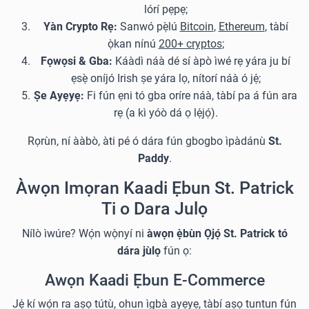
lórí pẹpẹ;
Yàn Crypto Rẹ:
Sanwó pẹ̀lú
Bitcoin
,
Ethereum
, tàbí
ọ̀kan nínú
200+ cryptos
;
Fọwọsi & Gba:
Káàdì náà dé sí àpò ìwé rẹ yára ju bí
ẹsẹ̀ oníjó Irish ṣe yára lọ, nítorí náà ó jẹ́;
Ṣe Ayẹyẹ:
Fi fún ẹni tó gba oríre náà, tàbí pa á fún ara
rẹ (a kì yóò dá ọ lẹ́jọ́).
Rọrùn, ní ààbò, àti pé ó dára fún gbogbo ìpàdánù
St.
Paddy
.
Àwọn Imọran Kaadi Ẹbun St. Patrick
Ti o Dara Julọ
Nílò ìwúre? Wọ́n wọ̀nyí ni
àwọn ẹ̀bùn Ọjọ́ St. Patrick tó
dára jùlọ
fún ọ:
Awọn Kaadi Ẹbun E-Commerce
Jẹ́ kí wọ́n ra aṣọ tútù, ohun ìgbà ayẹyẹ, tàbí aṣọ tuntun fún