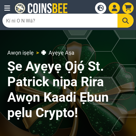
Awọn iṣẹlẹ
Ayẹyẹ Aṣa
Ṣe Ayẹyẹ Ọjọ́ St.
Patrick nipa Rira
Awọn Kaadi Ẹbun
pẹlu Crypto!