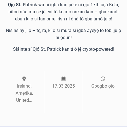
Ọjọ́ St. Patrick
wá ní ìgbà kan péré ní ọjọ́ 17th oṣù Kẹta,
nítorí náà má ṣe jẹ́ ẹni tó kò mọ̀ nǹkan kan – gba kaadi
ẹbun kí o sì tan oríre Irish ní ọ̀nà tó gbajúmọ̀ jùlọ!
Nísinsìnyí, lọ – tẹ, ra, kí o sì mura sí ìgbà ayẹyẹ tó tóbi jùlọ
ní ọdún!
Sláinte sí Ọjọ́ St. Patrick kan tí ó jẹ́ crypto-powered!
Ireland,
17.03.2025
Gbogbo ọjọ
Amẹrika,
United…