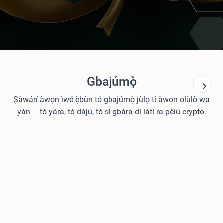
Gbajúmọ̀
Ṣàwárí àwọn ìwé ẹ̀bùn tó gbajúmọ̀ jùlọ tí àwọn olùlò wa
yàn – tó yára, tó dájú, tó sì gbára dì láti ra pẹ̀lú crypto.