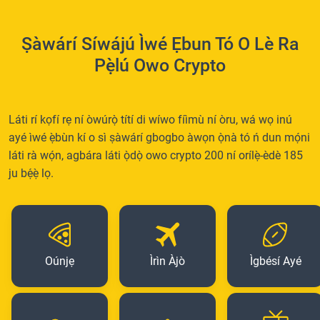
Ṣàwárí Síwájú Ìwé Ẹbun Tó O Lè Ra
Pẹ̀lú Owo Crypto
Láti rí kọfí rẹ ní òwúrọ̀ títí di wíwo fíìmù ní òru, wá wọ inú
ayé ìwé ẹ̀bùn kí o sì ṣàwárí gbogbo àwọn ọ̀nà tó ń dun mọ́ni
láti rà wọ́n, agbára láti ọ̀dọ̀ owo crypto 200 ní orílẹ̀-èdè 185
ju bẹ́ẹ̀ lọ.
Oúnjẹ
Ìrìn Àjò
Ìgbésí Ayé