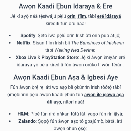
Awọn Kaadi Ẹbun Idaraya & Ere
Jẹ́ kí ayọ̀ náà tẹ̀síwájú pẹ̀lú
orin, fílm
, tàbí
eré ìdárayá
kirediti fún òru náà!
Spotify
: Ṣeto ìwà pẹ̀lú orin Irish àti orin pub àtijọ́;
Netflix
: Ṣiṣan fílm Irish bíi
The Banshees of Inisherin
tàbí
Waking Ned Devine
;
Xbox Live
&
PlayStation Store
: Jẹ́ kí àwọn ènìyàn eré
ìdárayá yọ̀ pẹ̀lú kirediti fún àwọn orúkọ tí wọ́n fẹ́ràn.
Awọn Kaadi Ẹbun Aṣa & Igbesi Aye
Fún àwọn ọ̀rẹ́ rẹ láti wọ aṣọ bíi ọkùnrin Irish tòótọ́ tàbí
ọmọbìnrin pẹ̀lú àwọn kaadi ẹbun fún
àwọn ilé ìṣòwò aṣa
àti aṣọ
, nítorí náà!
H&M
: Pípé fún rírà nǹkan tútù láti yago fún rírí ìjìyà;
Zalando
: Ṣọpọ̀ fún àwọn aṣọ tó gbajúmọ̀, bàtà, àti
àwọn ohun ọ̀ṣọ́;