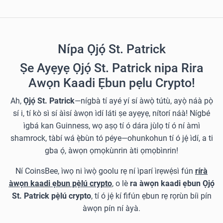
Nípa Ọjọ́ St. Patrick
Ṣe Ayẹyẹ Ọjọ́ St. Patrick nipa Rira
Awọn Kaadi Ẹbun pẹlu Crypto!
Ah,
Ọjọ́ St. Patrick
—nígbà tí ayé yí sí àwọ̀ tútù, ayọ̀ náà pọ̀
sí i, tí kò sì sí àìsí àwọn ìdí láti ṣe ayẹyẹ, nítorí náà! Nígbé
ìgbá kan Guinness, wọ aṣọ tí ó dára jùlọ tí ó ní àmì
shamrock, tàbí wá ẹ̀bùn tó péye—ohunkohun tí ó jẹ́ ìdí, a ti
gba ọ́, àwọn ọmọkùnrin àti ọmọbìnrin!
Ní CoinsBee, ìwọ ni ìwọ̀ goolu rẹ ní ìparí ìrẹwẹ́sì fún
rírà
àwọn kaadi ẹbun pẹ̀lú crypto
, o lè
ra àwọn kaadi ẹbun Ọjọ́
St. Patrick pẹ̀lú crypto
, tí ó jẹ́ kí fifún ẹbun rẹ rọrùn bíi pín
àwọn pín ní àyà.