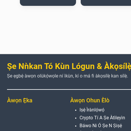
Ṣe Nǹkan Tó Kùn Lógun & Àkọsílẹ̀
Ṣe ẹgbẹ́ àwọn olùkọ́wọle ní ìkùn, kí o má fi àkọsílẹ̀ kan sílẹ̀.
Àwọn Ẹ̀ka
Àwọn Ohun Èlò
Iṣẹ́ Ìrànlọ́wọ́
Crypto Tí A Ṣe Àtìlẹyìn
Báwo Ni Ó Ṣe N Ṣiṣẹ́