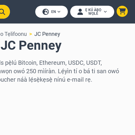
Ẹ KÚ ÀBỌ̀
EN
WỌLÉ
o Tẹlifoonu
JC Penney
n JC Penney
s pẹ̀lú Bitcoin, Ethereum, USDC, USDT,
àwọn owó 250 mìíràn. Lẹ́yìn tí o bá ti san owó
cher náà lẹ́sẹ̀kẹsẹ̀ nínú e-mail rẹ.