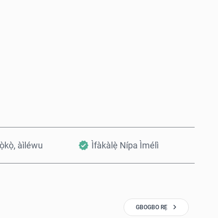
Rà Nísinsìnyí
Fi sílẹ̀ nínú Àpò
kọ̀kọ̀, àìléwu
Ìfàkàlẹ̀ Nípa Ìmélì
GBOGBO RẸ̀