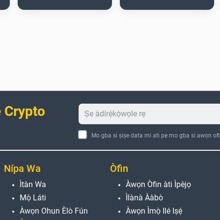
 Crypto
Mo gba si ṣiṣe data mi ati pe mo gba si awọn ofi
Nípa Wa
Òfin
Ìtàn Wa
Àwọn Òfin àti Ìpèjọ
Mọ̀ Láti
Ìlànà Ààbò
Àwọn Ohun Èlò Fún
Àwọn Ìmọ̀ Ilé Iṣẹ́