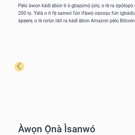
Pẹ̀lú àwọn kádì ẹ̀bùn tí ó gbajúmọ̀ jùlọ, o lè ra ọ̀pọ̀lọpọ
200 lọ. Yálà o ń fẹ́ sanwó fún ìfàwọ̀ oṣooṣu fún ìgbádùn o
àpẹẹrẹ, o lè rọrùn láti ra kádì ẹ̀bùn Amazon pẹ̀lú Bitcoin 
Tẹ́lẹ̀
Àwọn Ọ̀nà Ìsanwó