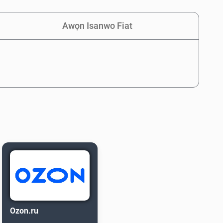
Awọn Isanwo Fiat
Ozon.ru