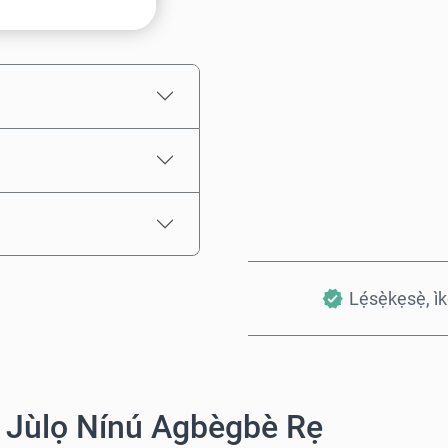
Iye tí a fojúṣe
Lẹ́sẹ̀kẹsẹ̀, ì
 Jùlọ Nínú Agbègbè Rẹ