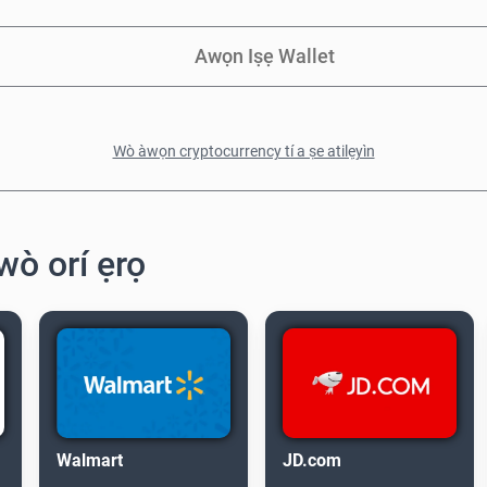
Awọn Iṣẹ Wallet
Wò àwọn cryptocurrency tí a ṣe atilẹyìn
òwò orí ẹrọ
Walmart
JD.com