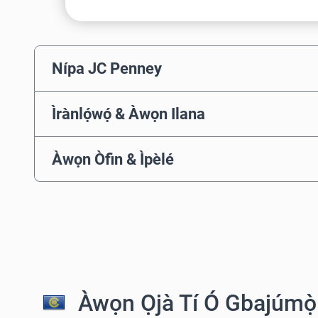
Nípa JC Penney
Ìrànlọ́wọ́ & Àwọn Ilana
Àwọn Òfin & Ìpèlé
Àwọn Ọjà Tí Ó Gbajúmọ̀