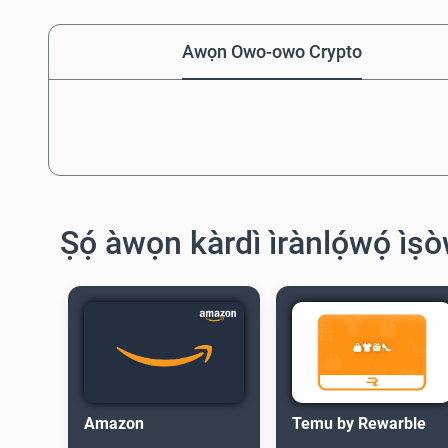
Awọn Owo-owo Crypto
Ṣọ́ àwọn kàrdì ìrànlọ́wọ́ ìṣ
Amazon
Temu by Rewarble