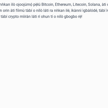
̀ nǹkan ìlò ojoojúmọ́ pẹ̀lú Bitcoin, Ethereum, Litecoin, Solana, àti 
rin àti fíìmù tàbí o nílò láti ra nǹkan ilé, ìkànnì ìgbàlódé, tàbí ì
tàbí crypto mìíràn láti rí ohun tí o nílò gbogbo rẹ̀!