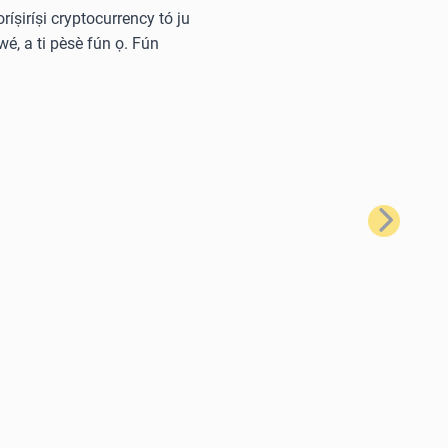
oríṣiríṣi cryptocurrency tó ju
wé, a ti pèsè fún ọ. Fún
Tẹ̀lé