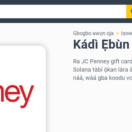
Gbogbo awọn ọja
Iṣow
Kádì Ẹ̀bù
Ra JC Penney gift card
Solana tàbí ọ̀kan lára 
náà, wàá gba koodu vou
Wàyí agbègbè
Yàn iye kan