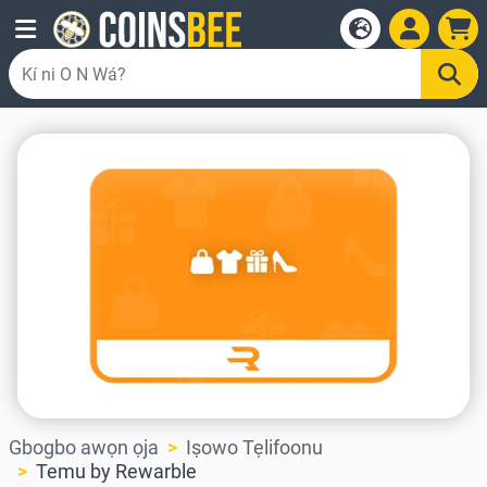
Gbogbo awọn ọja
Iṣowo Tẹlifoonu
Temu by Rewarble