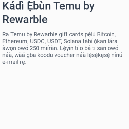
Kádì Ẹ̀bùn Temu by
Rewarble
Ra Temu by Rewarble gift cards pẹ̀lú Bitcoin,
Ethereum, USDC, USDT, Solana tàbí ọ̀kan lára
àwọn owó 250 mìíràn. Lẹ́yìn tí o bá ti san owó
náà, wàá gba koodu voucher náà lẹ́sẹ̀kẹsẹ̀ nínú
e-mail rẹ.
Wàyí agbègbè
Yàn iye kan
Iye tí a fojúṣe