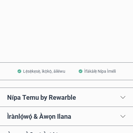
Rà Nísinsìnyí
Fi sílẹ̀ nínú Àpò
Lẹ́sẹ̀kẹsẹ̀, ìkọ̀kọ̀, àìléwu
Ìfàkàlẹ̀ Nípa Ìmélì
Nípa Temu by Rewarble
Ìrànlọ́wọ́ & Àwọn Ilana