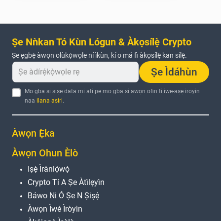
Ṣe Nǹkan Tó Kùn Lógun & Àkọsílẹ̀ Crypto
Ṣe ẹgbẹ́ àwọn olùkọ́wọle ní ìkùn, kí o má fi àkọsílẹ̀ kan sílẹ̀.
Ṣe Ìdáhùn
Mo gba si ṣiṣe data mi ati pe mo gba si awọn ofin ti iwe-aṣẹ iroyin
naa
ilana asiri
.
Àwọn Ẹ̀ka
Àwọn Ohun Èlò
Iṣẹ́ Ìrànlọ́wọ́
Crypto Tí A Ṣe Àtìlẹyìn
Báwo Ni Ó Ṣe N Ṣiṣẹ́
Àwọn Ìwé Ìròyìn