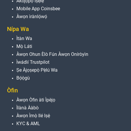
Àkójọpọ̀ Ìṣẹ̀lẹ̀
Mobile App Coinsbee
Àwọn ìrànlọ́wọ́
Nípa Wa
Ìtàn Wa
Mọ̀ Láti
Àwọn Ohun Èlò Fún Àwọn Oníròyìn
Ìwádìí Trustpilot
Ṣe Àjọṣepọ̀ Pẹ̀lú Wa
Bọ́ọ̀gù
Òfin
Àwọn Òfin àti Ìpèjọ
Ìlànà Ààbò
Àwọn Ìmọ̀ Ilé Iṣẹ́
KYC & AML