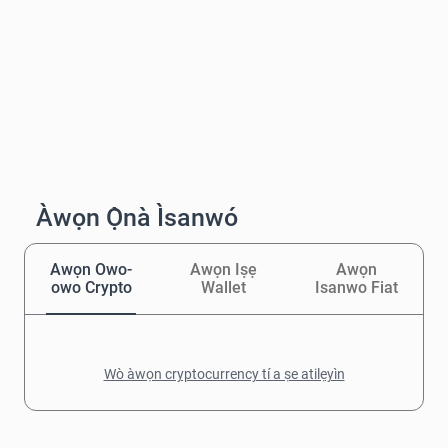
Àwọn Ọ̀nà Ìsanwó
Awọn Owo-
Awọn Iṣẹ
Awọn
owo Crypto
Wallet
Isanwo Fiat
Wò àwọn cryptocurrency tí a ṣe atilẹyìn