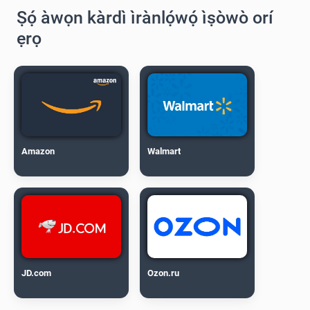
Ṣọ́ àwọn kàrdì ìrànlọ́wọ́ ìṣòwò orí
ẹrọ
Amazon
Walmart
JD.com
Ozon.ru