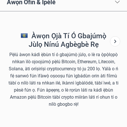
Àwọn Òfin & Ìpèlé
Àwọn Ọjà Tí Ó Gbajúmọ̀
Jùlọ Nínú Agbègbè Rẹ
Pẹ̀lú àwọn kádì ẹ̀bùn tí ó gbajúmọ̀ jùlọ, o lè ra ọ̀pọ̀lọpọ̀
nǹkan ìlò ojoojúmọ́ pẹ̀lú Bitcoin, Ethereum, Litecoin,
Solana, àti oríṣiríṣi cryptocurrency tó ju 200 lọ. Yálà o ń
fẹ́ sanwó fún ìfàwọ̀ oṣooṣu fún ìgbádùn orin àti fíìmù
tàbí o nílò láti ra nǹkan ilé, ìkànnì ìgbàlódé, tàbí ìwé, a ti
pèsè fún ọ. Fún àpẹẹrẹ, o lè rọrùn láti ra kádì ẹ̀bùn
Amazon pẹ̀lú Bitcoin tàbí crypto mìíràn láti rí ohun tí o
nílò gbogbo rẹ̀!