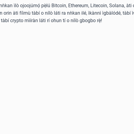
̀ nǹkan ìlò ojoojúmọ́ pẹ̀lú Bitcoin, Ethereum, Litecoin, Solana, àti 
rin àti fíìmù tàbí o nílò láti ra nǹkan ilé, ìkànnì ìgbàlódé, tàbí ì
tàbí crypto mìíràn láti rí ohun tí o nílò gbogbo rẹ̀!