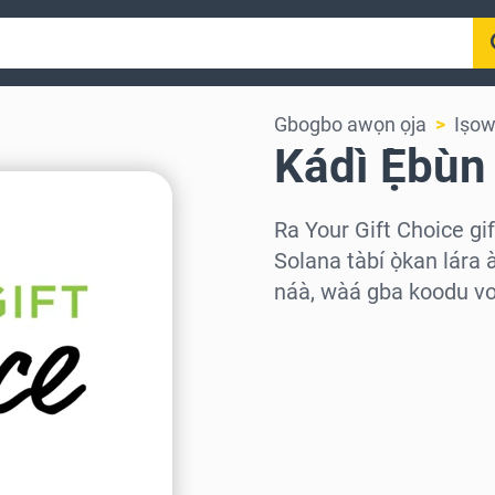
Gbogbo awọn ọja
Iṣow
Kádì Ẹ̀bùn
Ra Your Gift Choice gi
Solana tàbí ọ̀kan lára 
náà, wàá gba koodu vou
Wàyí agbègbè
Yàn iye kan