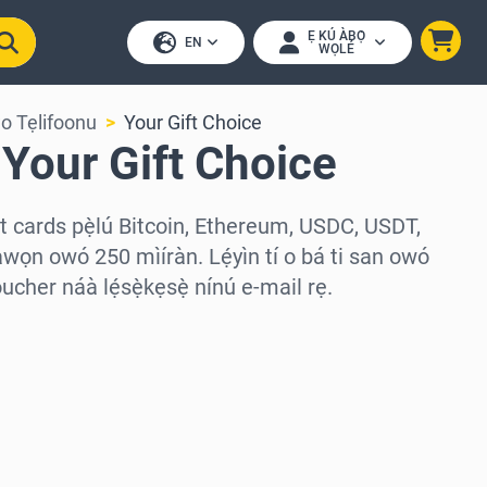
Ẹ KÚ ÀBỌ̀
EN
WỌLÉ
o Tẹlifoonu
Your Gift Choice
 Your Gift Choice
ft cards pẹ̀lú Bitcoin, Ethereum, USDC, USDT,
àwọn owó 250 mìíràn. Lẹ́yìn tí o bá ti san owó
cher náà lẹ́sẹ̀kẹsẹ̀ nínú e-mail rẹ.