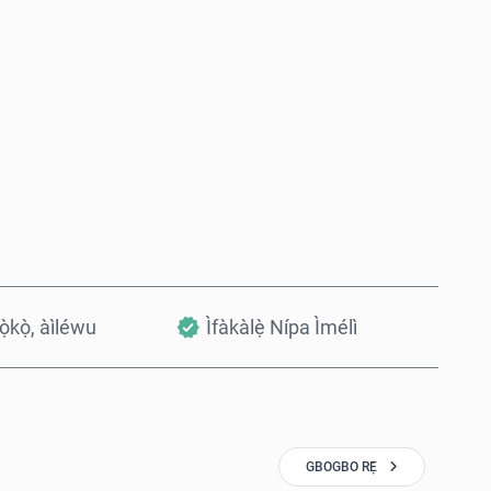
Rà Nísinsìnyí
Fi sílẹ̀ nínú Àpò
kọ̀kọ̀, àìléwu
Ìfàkàlẹ̀ Nípa Ìmélì
GBOGBO RẸ̀