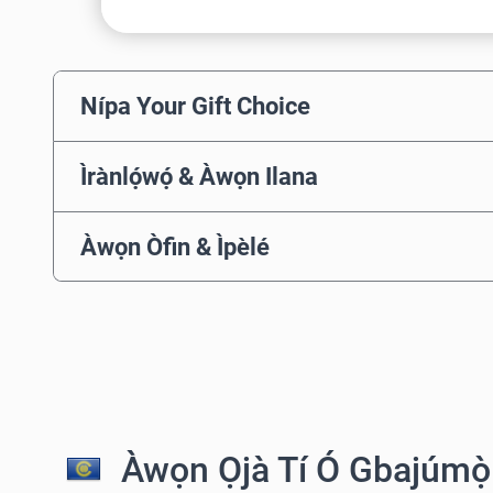
Nípa Your Gift Choice
Ìrànlọ́wọ́ & Àwọn Ilana
Àwọn Òfin & Ìpèlé
Àwọn Ọjà Tí Ó Gbajúmọ̀