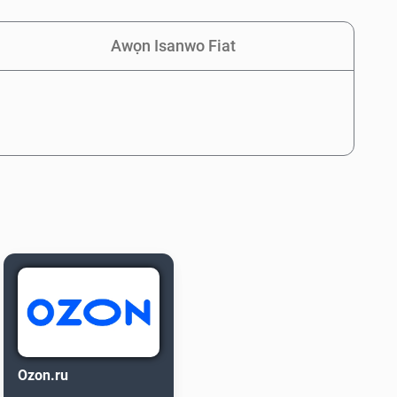
Awọn Isanwo Fiat
Ozon.ru