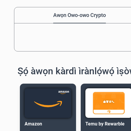
Awọn Owo-owo Crypto
Ṣọ́ àwọn kàrdì ìrànlọ́wọ́ ìṣ
Amazon
Temu by Rewarble