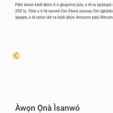
Pẹ̀lú àwọn kádì ẹ̀bùn tí ó gbajúmọ̀ jùlọ, o lè ra ọ̀pọ̀lọpọ
200 lọ. Yálà o ń fẹ́ sanwó fún ìfàwọ̀ oṣooṣu fún ìgbádùn o
àpẹẹrẹ, o lè rọrùn láti ra kádì ẹ̀bùn Amazon pẹ̀lú Bitcoin 
Tẹ́lẹ̀
Àwọn Ọ̀nà Ìsanwó