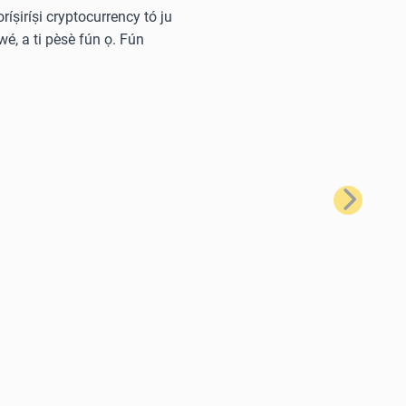
oríṣiríṣi cryptocurrency tó ju
wé, a ti pèsè fún ọ. Fún
Tẹ̀lé