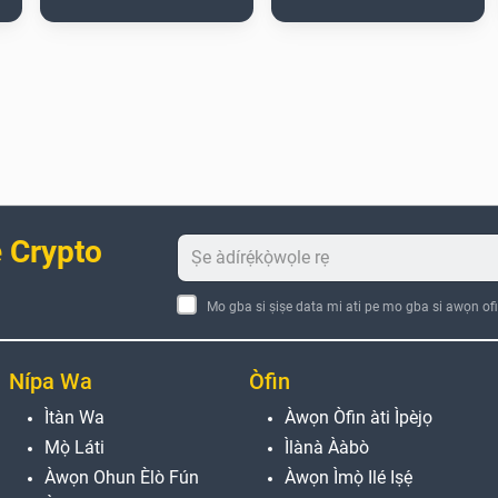
 Crypto
Mo gba si ṣiṣe data mi ati pe mo gba si awọn ofi
Nípa Wa
Òfin
Ìtàn Wa
Àwọn Òfin àti Ìpèjọ
Mọ̀ Láti
Ìlànà Ààbò
Àwọn Ohun Èlò Fún
Àwọn Ìmọ̀ Ilé Iṣẹ́