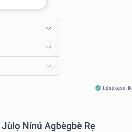
Iye tí a fojúṣe
Lẹ́sẹ̀kẹsẹ̀, ì
 Jùlọ Nínú Agbègbè Rẹ