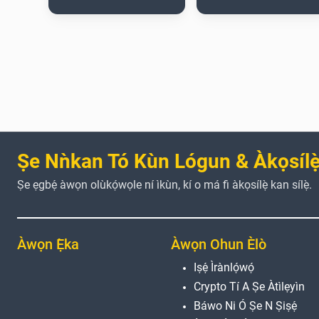
Ṣe Nǹkan Tó Kùn Lógun & Àkọsílẹ̀
Ṣe ẹgbẹ́ àwọn olùkọ́wọle ní ìkùn, kí o má fi àkọsílẹ̀ kan sílẹ̀.
Àwọn Ẹ̀ka
Àwọn Ohun Èlò
Iṣẹ́ Ìrànlọ́wọ́
Crypto Tí A Ṣe Àtìlẹyìn
Báwo Ni Ó Ṣe N Ṣiṣẹ́