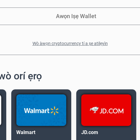
Awọn Iṣẹ Wallet
Wò àwọn cryptocurrency tí a ṣe atilẹyìn
òwò orí ẹrọ
Walmart
JD.com