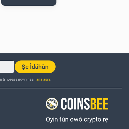
Ṣe Ìdáhùn
n ti iwe-aṣẹ iroyin naa
ilana asiri
.
Oyin fún owó crypto rẹ