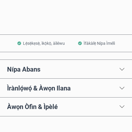
Fi sílẹ̀ nínú Àpò
Lẹ́sẹ̀kẹsẹ̀, ìkọ̀kọ̀, àìléwu
Ìfàkàlẹ̀ Nípa Ìmélì
Nípa Abans
Ìrànlọ́wọ́ & Àwọn Ilana
Àwọn Òfin & Ìpèlé