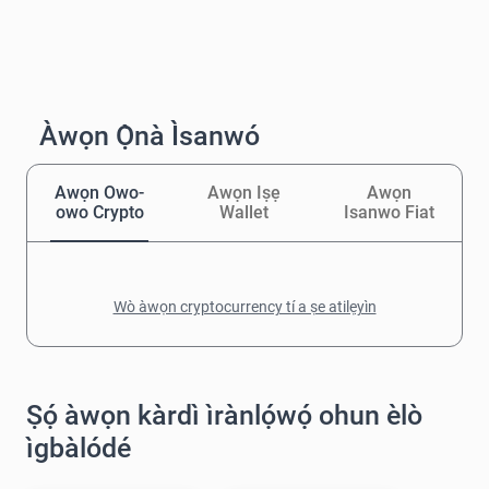
Àwọn Ọ̀nà Ìsanwó
Awọn Owo-
Awọn Iṣẹ
Awọn
owo Crypto
Wallet
Isanwo Fiat
Wò àwọn cryptocurrency tí a ṣe atilẹyìn
Ṣọ́ àwọn kàrdì ìrànlọ́wọ́ ohun èlò
ìgbàlódé