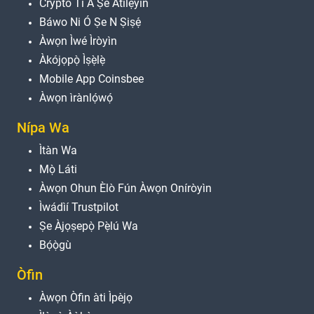
Crypto Tí A Ṣe Àtìlẹyìn
Báwo Ni Ó Ṣe N Ṣiṣẹ́
Àwọn Ìwé Ìròyìn
Àkójọpọ̀ Ìṣẹ̀lẹ̀
Mobile App Coinsbee
Àwọn ìrànlọ́wọ́
Nípa Wa
Ìtàn Wa
Mọ̀ Láti
Àwọn Ohun Èlò Fún Àwọn Oníròyìn
Ìwádìí Trustpilot
Ṣe Àjọṣepọ̀ Pẹ̀lú Wa
Bọ́ọ̀gù
Òfin
Àwọn Òfin àti Ìpèjọ