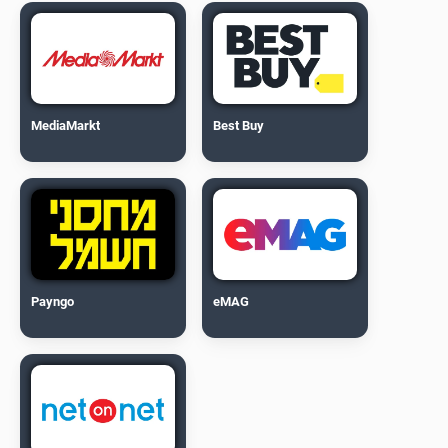
MediaMarkt
Best Buy
Payngo
eMAG