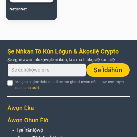
NetOnNet
Ṣe Nǹkan Tó Kùn Lógun & Àkọsílẹ̀ Crypto
Ṣe ẹgbẹ́ àwọn olùkọ́wọle ní ìkùn, kí o má fi àkọsílẹ̀ kan sílẹ̀.
Ṣe Ìdáhùn
Mo gba si ṣiṣe data mi ati pe mo gba si awọn ofin ti iwe-aṣẹ iroyin
naa
ilana asiri
.
Àwọn Ẹ̀ka
Àwọn Ohun Èlò
Iṣẹ́ Ìrànlọ́wọ́