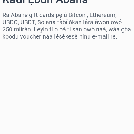
Ra Abans gift cards pẹ̀lú Bitcoin, Ethereum,
USDC, USDT, Solana tàbí ọ̀kan lára àwọn owó
250 mìíràn. Lẹ́yìn tí o bá ti san owó náà, wàá gba
koodu voucher náà lẹ́sẹ̀kẹsẹ̀ nínú e-mail rẹ.
Wàyí agbègbè
Yàn iye kan
Iye tí a fojúṣe
Rà Nísinsìnyí