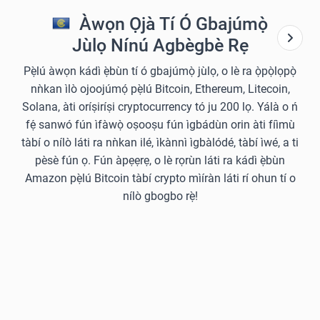
Àwọn Ọjà Tí Ó Gbajúmọ̀
Jùlọ Nínú Agbègbè Rẹ
Pẹ̀lú àwọn kádì ẹ̀bùn tí ó gbajúmọ̀ jùlọ, o lè ra ọ̀pọ̀lọpọ̀
nǹkan ìlò ojoojúmọ́ pẹ̀lú Bitcoin, Ethereum, Litecoin,
Solana, àti oríṣiríṣi cryptocurrency tó ju 200 lọ. Yálà o ń
fẹ́ sanwó fún ìfàwọ̀ oṣooṣu fún ìgbádùn orin àti fíìmù
tàbí o nílò láti ra nǹkan ilé, ìkànnì ìgbàlódé, tàbí ìwé, a ti
pèsè fún ọ. Fún àpẹẹrẹ, o lè rọrùn láti ra kádì ẹ̀bùn
Amazon pẹ̀lú Bitcoin tàbí crypto mìíràn láti rí ohun tí o
nílò gbogbo rẹ̀!