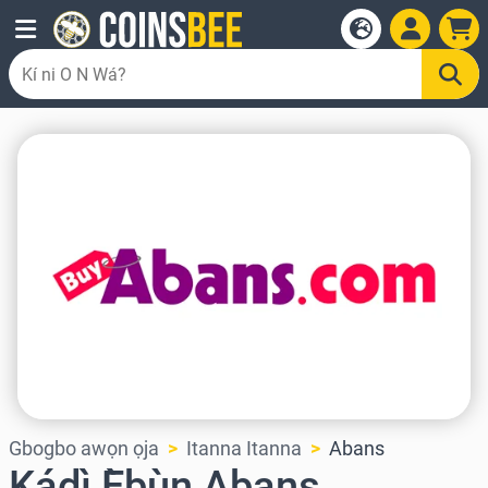
Gbogbo awọn ọja
Itanna Itanna
Abans
Kádì Ẹ̀bùn Abans