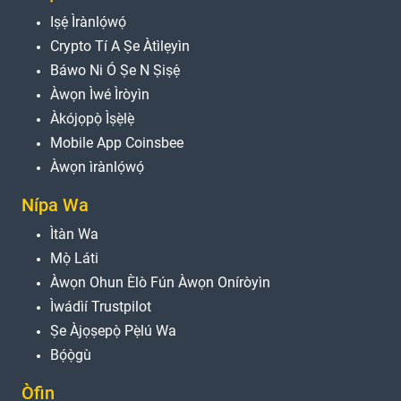
Iṣẹ́ Ìrànlọ́wọ́
Crypto Tí A Ṣe Àtìlẹyìn
Báwo Ni Ó Ṣe N Ṣiṣẹ́
Àwọn Ìwé Ìròyìn
Àkójọpọ̀ Ìṣẹ̀lẹ̀
Mobile App Coinsbee
Àwọn ìrànlọ́wọ́
Nípa Wa
Ìtàn Wa
Mọ̀ Láti
Àwọn Ohun Èlò Fún Àwọn Oníròyìn
Ìwádìí Trustpilot
Ṣe Àjọṣepọ̀ Pẹ̀lú Wa
Bọ́ọ̀gù
Òfin