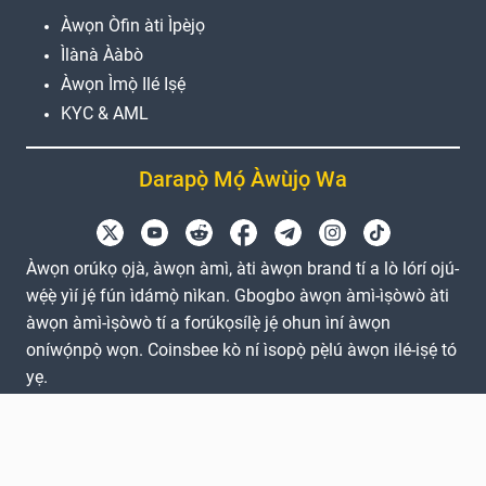
Àwọn Òfin àti Ìpèjọ
Ìlànà Ààbò
Àwọn Ìmọ̀ Ilé Iṣẹ́
KYC & AML
Darapọ̀ Mọ́ Àwùjọ Wa
Àwọn orúkọ ọjà, àwọn àmì, àti àwọn brand tí a lò lórí ojú-
wẹ́ẹ̀ yìí jẹ́ fún ìdámọ̀ nìkan. Gbogbo àwọn àmì-ìṣòwò àti
àwọn àmì-ìṣòwò tí a forúkọsílẹ̀ jẹ́ ohun ìní àwọn
oníwọ́npọ̀ wọn. Coinsbee kò ní ìsopọ̀ pẹ̀lú àwọn ilé-iṣẹ́ tó
yẹ.
EN
GB