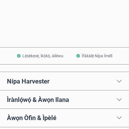
Rà Nísinsìnyí
Fi sílẹ̀ nínú Àpò
Lẹ́sẹ̀kẹsẹ̀, ìkọ̀kọ̀, àìléwu
Ìfàkàlẹ̀ Nípa Ìmélì
Nípa Harvester
Ìrànlọ́wọ́ & Àwọn Ilana
Àwọn Òfin & Ìpèlé