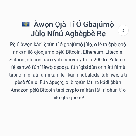
Àwọn Ọjà Tí Ó Gbajúmọ̀
Jùlọ Nínú Agbègbè Rẹ
Pẹ̀lú àwọn kádì ẹ̀bùn tí ó gbajúmọ̀ jùlọ, o lè ra ọ̀pọ̀lọpọ̀
nǹkan ìlò ojoojúmọ́ pẹ̀lú Bitcoin, Ethereum, Litecoin,
Solana, àti oríṣiríṣi cryptocurrency tó ju 200 lọ. Yálà o ń
fẹ́ sanwó fún ìfàwọ̀ oṣooṣu fún ìgbádùn orin àti fíìmù
tàbí o nílò láti ra nǹkan ilé, ìkànnì ìgbàlódé, tàbí ìwé, a ti
pèsè fún ọ. Fún àpẹẹrẹ, o lè rọrùn láti ra kádì ẹ̀bùn
Amazon pẹ̀lú Bitcoin tàbí crypto mìíràn láti rí ohun tí o
nílò gbogbo rẹ̀!