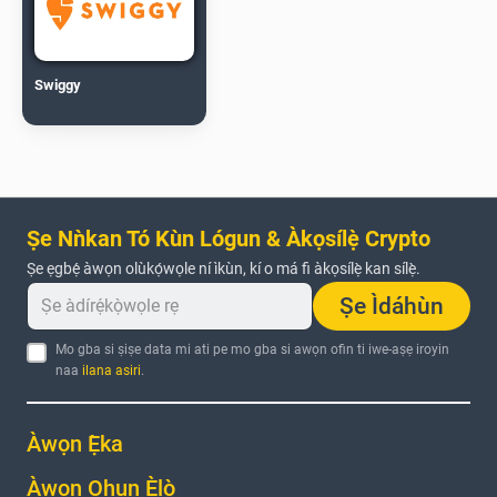
Swiggy
Ṣe Nǹkan Tó Kùn Lógun & Àkọsílẹ̀ Crypto
Ṣe ẹgbẹ́ àwọn olùkọ́wọle ní ìkùn, kí o má fi àkọsílẹ̀ kan sílẹ̀.
Ṣe Ìdáhùn
Mo gba si ṣiṣe data mi ati pe mo gba si awọn ofin ti iwe-aṣẹ iroyin
naa
ilana asiri
.
Àwọn Ẹ̀ka
Àwọn Ohun Èlò