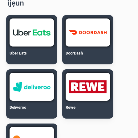
ìjẹun
Uber Eats
DoorDash
Deliveroo
Rewe