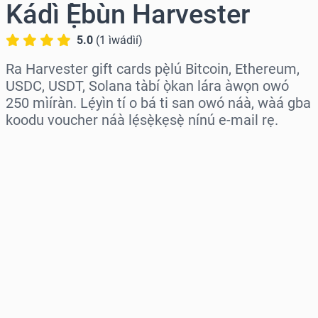
Kádì Ẹ̀bùn Harvester
5.0
(
1
ìwádìí
)
Ra Harvester gift cards pẹ̀lú Bitcoin, Ethereum,
USDC, USDT, Solana tàbí ọ̀kan lára àwọn owó
250 mìíràn. Lẹ́yìn tí o bá ti san owó náà, wàá gba
koodu voucher náà lẹ́sẹ̀kẹsẹ̀ nínú e-mail rẹ.
Wàyí agbègbè
Yàn iye kan
Iye tí a fojúṣe