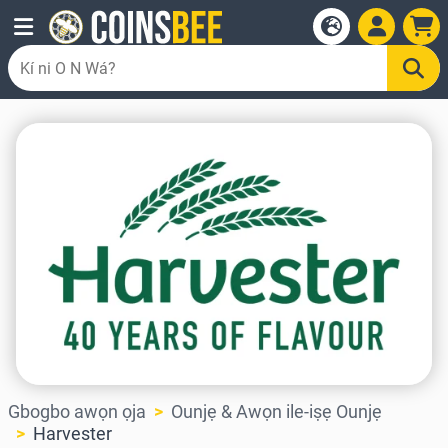
Gbogbo awọn ọja
Ounjẹ & Awọn ile-iṣẹ Ounjẹ
Harvester