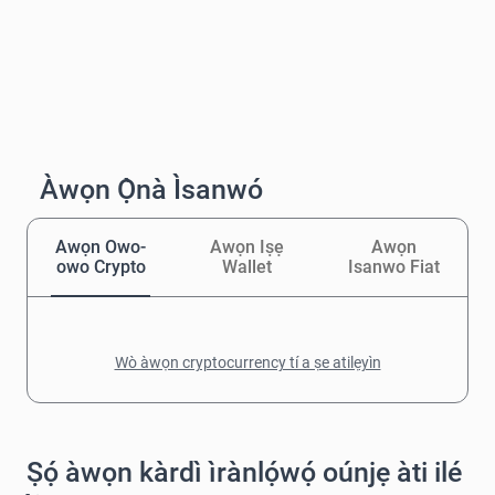
Àwọn Ọ̀nà Ìsanwó
Awọn Owo-
Awọn Iṣẹ
Awọn
owo Crypto
Wallet
Isanwo Fiat
Wò àwọn cryptocurrency tí a ṣe atilẹyìn
Ṣọ́ àwọn kàrdì ìrànlọ́wọ́ oúnjẹ àti ilé