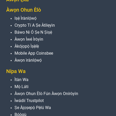
Àwọn Ohun Èlò
Iṣẹ́ Ìrànlọ́wọ́
Crypto Tí A Ṣe Àtìlẹyìn
Báwo Ni Ó Ṣe N Ṣiṣẹ́
Àwọn Ìwé Ìròyìn
Àkójọpọ̀ Ìṣẹ̀lẹ̀
Mobile App Coinsbee
Àwọn ìrànlọ́wọ́
Nípa Wa
Ìtàn Wa
Mọ̀ Láti
Àwọn Ohun Èlò Fún Àwọn Oníròyìn
Ìwádìí Trustpilot
Ṣe Àjọṣepọ̀ Pẹ̀lú Wa
Bọ́ọ̀gù