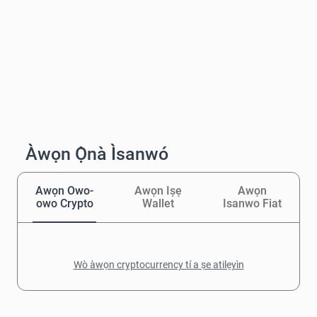
Àwọn Ọ̀nà Ìsanwó
Awọn Owo-
Awọn Iṣẹ
Awọn
owo Crypto
Wallet
Isanwo Fiat
Wò àwọn cryptocurrency tí a ṣe atilẹyìn