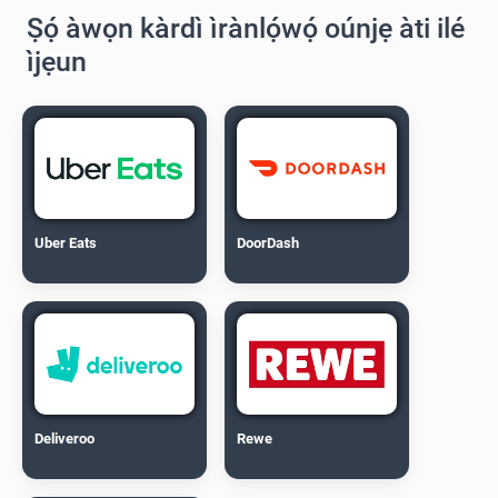
Ṣọ́ àwọn kàrdì ìrànlọ́wọ́ oúnjẹ àti ilé
ìjẹun
Uber Eats
DoorDash
Deliveroo
Rewe