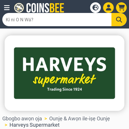
Gbogbo awọn ọja
Ounjẹ & Awọn ile-iṣẹ Ounjẹ
Harveys Supermarket