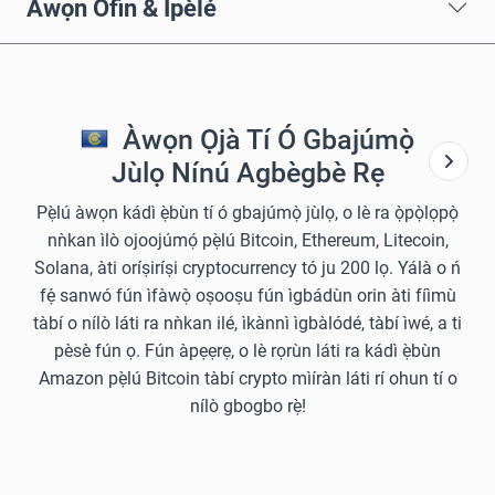
Àwọn Òfin & Ìpèlé
Àwọn Ọjà Tí Ó Gbajúmọ̀
Jùlọ Nínú Agbègbè Rẹ
Pẹ̀lú àwọn kádì ẹ̀bùn tí ó gbajúmọ̀ jùlọ, o lè ra ọ̀pọ̀lọpọ̀
nǹkan ìlò ojoojúmọ́ pẹ̀lú Bitcoin, Ethereum, Litecoin,
Solana, àti oríṣiríṣi cryptocurrency tó ju 200 lọ. Yálà o ń
fẹ́ sanwó fún ìfàwọ̀ oṣooṣu fún ìgbádùn orin àti fíìmù
tàbí o nílò láti ra nǹkan ilé, ìkànnì ìgbàlódé, tàbí ìwé, a ti
pèsè fún ọ. Fún àpẹẹrẹ, o lè rọrùn láti ra kádì ẹ̀bùn
Amazon pẹ̀lú Bitcoin tàbí crypto mìíràn láti rí ohun tí o
nílò gbogbo rẹ̀!