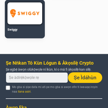
Swiggy
Ṣe Nǹkan Tó Kùn Lógun & Àkọsílẹ̀ Crypto
Ṣe ẹgbẹ́ àwọn olùkọ́wọle ní ìkùn, kí o má fi àkọsílẹ̀ kan sílẹ̀.
Ṣe Ìdáhùn
Mo gba si ṣiṣe data mi ati pe mo gba si awọn ofin ti iwe-aṣẹ iroyin
naa
ilana asiri
.
Àwọn Ẹ̀ka