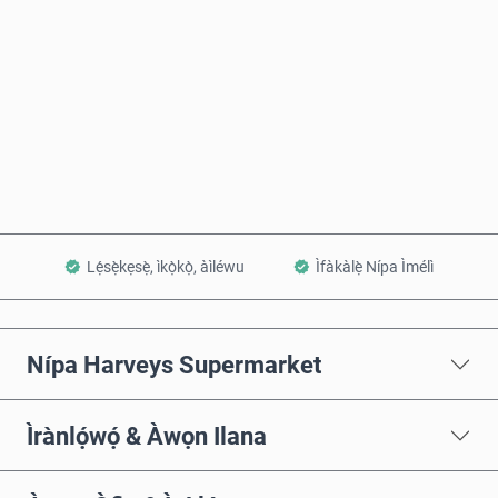
Rà Nísinsìnyí
Fi sílẹ̀ nínú Àpò
Lẹ́sẹ̀kẹsẹ̀, ìkọ̀kọ̀, àìléwu
Ìfàkàlẹ̀ Nípa Ìmélì
Nípa Harveys Supermarket
Ìrànlọ́wọ́ & Àwọn Ilana