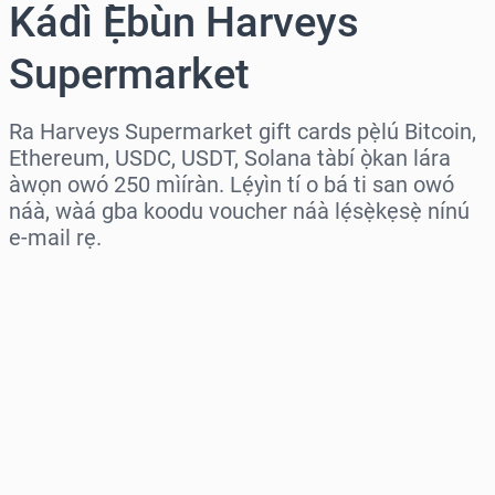
Kádì Ẹ̀bùn Harveys
Supermarket
Ra Harveys Supermarket gift cards pẹ̀lú Bitcoin,
Ethereum, USDC, USDT, Solana tàbí ọ̀kan lára
àwọn owó 250 mìíràn. Lẹ́yìn tí o bá ti san owó
náà, wàá gba koodu voucher náà lẹ́sẹ̀kẹsẹ̀ nínú
e-mail rẹ.
Wàyí agbègbè
Yàn iye kan
Iye tí a fojúṣe