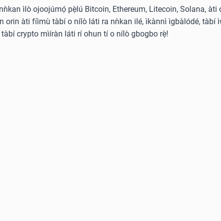
̀ nǹkan ìlò ojoojúmọ́ pẹ̀lú Bitcoin, Ethereum, Litecoin, Solana, àti 
rin àti fíìmù tàbí o nílò láti ra nǹkan ilé, ìkànnì ìgbàlódé, tàbí ì
tàbí crypto mìíràn láti rí ohun tí o nílò gbogbo rẹ̀!