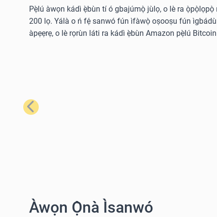
Pẹ̀lú àwọn kádì ẹ̀bùn tí ó gbajúmọ̀ jùlọ, o lè ra ọ̀pọ̀lọpọ
200 lọ. Yálà o ń fẹ́ sanwó fún ìfàwọ̀ oṣooṣu fún ìgbádùn o
àpẹẹrẹ, o lè rọrùn láti ra kádì ẹ̀bùn Amazon pẹ̀lú Bitcoin 
Tẹ́lẹ̀
Àwọn Ọ̀nà Ìsanwó