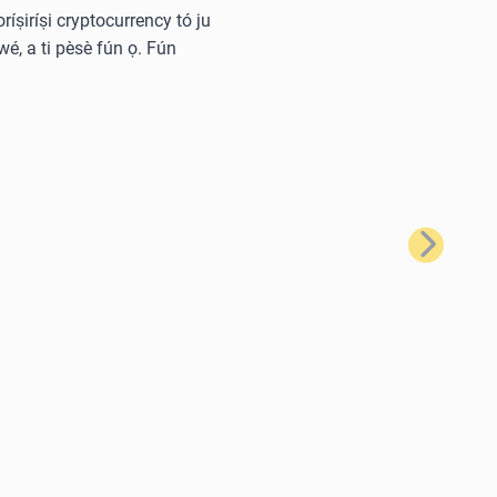
oríṣiríṣi cryptocurrency tó ju
wé, a ti pèsè fún ọ. Fún
Tẹ̀lé