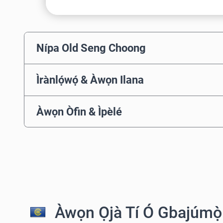
Nípa Old Seng Choong
Ìrànlọ́wọ́ & Àwọn Ilana
Àwọn Òfin & Ìpèlé
Àwọn Ọjà Tí Ó Gbajúmọ̀