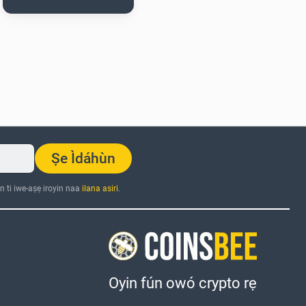
Ṣe Ìdáhùn
n ti iwe-aṣẹ iroyin naa
ilana asiri
.
Oyin fún owó crypto rẹ