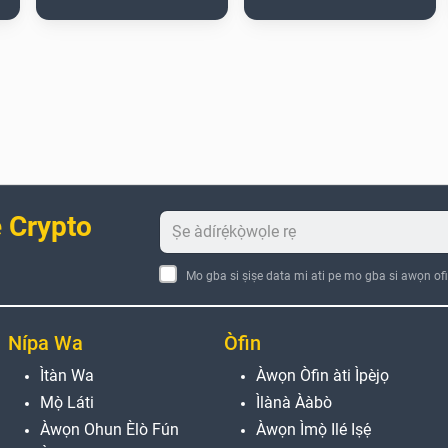
 Crypto
Mo gba si ṣiṣe data mi ati pe mo gba si awọn ofi
Nípa Wa
Òfin
Ìtàn Wa
Àwọn Òfin àti Ìpèjọ
Mọ̀ Láti
Ìlànà Ààbò
Àwọn Ohun Èlò Fún
Àwọn Ìmọ̀ Ilé Iṣẹ́