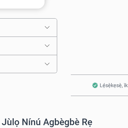
Iye tí a fojúṣe
Lẹ́sẹ̀kẹsẹ̀, ì
 Jùlọ Nínú Agbègbè Rẹ