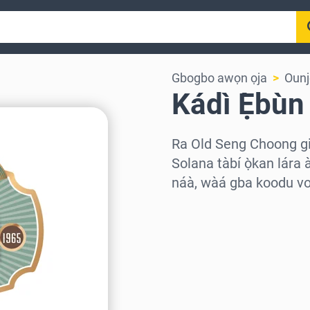
Gbogbo awọn ọja
Ounj
Kádì Ẹ̀bù
Ra Old Seng Choong gif
Solana tàbí ọ̀kan lára 
náà, wàá gba koodu vou
Wàyí agbègbè
Yàn iye kan