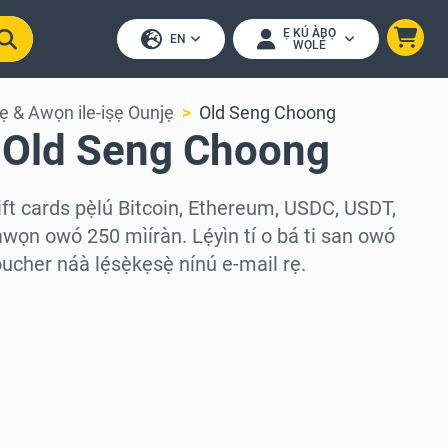
Ẹ KÚ ÀBỌ̀
EN
WỌLÉ
ẹ & Awọn ile-iṣẹ Ounjẹ
Old Seng Choong
n Old Seng Choong
t cards pẹ̀lú Bitcoin, Ethereum, USDC, USDT,
àwọn owó 250 mìíràn. Lẹ́yìn tí o bá ti san owó
cher náà lẹ́sẹ̀kẹsẹ̀ nínú e-mail rẹ.