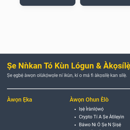
Ṣe Nǹkan Tó Kùn Lógun & Àkọsílẹ̀
Ṣe ẹgbẹ́ àwọn olùkọ́wọle ní ìkùn, kí o má fi àkọsílẹ̀ kan sílẹ̀.
Àwọn Ẹ̀ka
Àwọn Ohun Èlò
Iṣẹ́ Ìrànlọ́wọ́
Crypto Tí A Ṣe Àtìlẹyìn
Báwo Ni Ó Ṣe N Ṣiṣẹ́