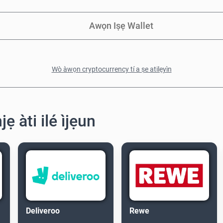
Awọn Iṣẹ Wallet
Wò àwọn cryptocurrency tí a ṣe atilẹyìn
ẹ àti ilé ìjẹun
Deliveroo
Rewe