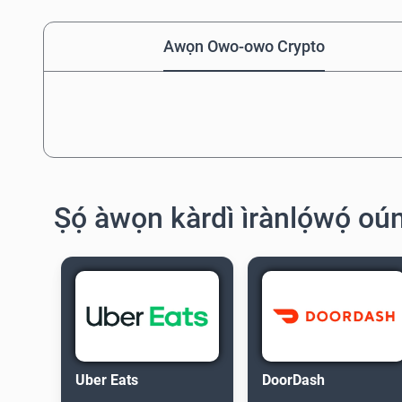
Awọn Owo-owo Crypto
Ṣọ́ àwọn kàrdì ìrànlọ́wọ́ oúnj
Uber Eats
DoorDash