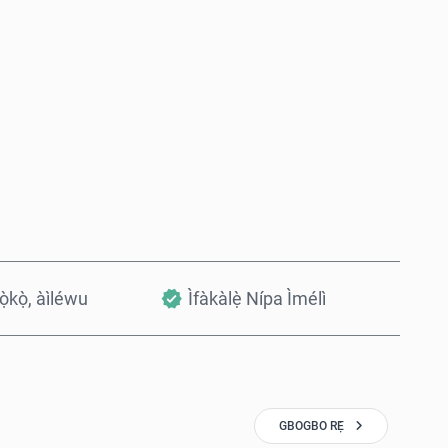
Rà Nísinsìnyí
Fi sílẹ̀ nínú Àpò
kọ̀kọ̀, àìléwu
Ìfàkàlẹ̀ Nípa Ìmélì
GBOGBO RẸ̀