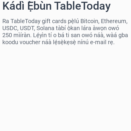
Kádì Ẹ̀bùn TableToday
Ra TableToday gift cards pẹ̀lú Bitcoin, Ethereum,
USDC, USDT, Solana tàbí ọ̀kan lára àwọn owó
250 mìíràn. Lẹ́yìn tí o bá ti san owó náà, wàá gba
koodu voucher náà lẹ́sẹ̀kẹsẹ̀ nínú e-mail rẹ.
Wàyí agbègbè
Yàn iye kan
Iye tí a fojúṣe