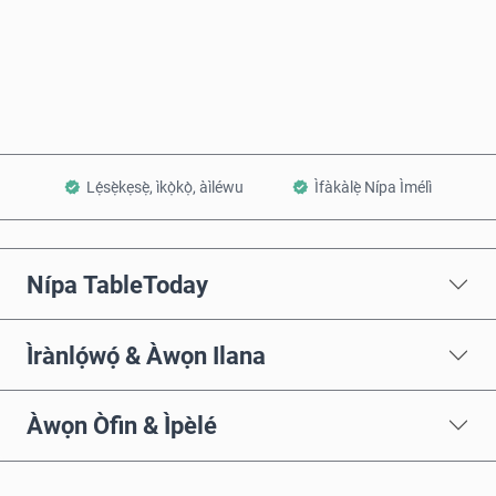
Rà Nísinsìnyí
Fi sílẹ̀ nínú Àpò
Lẹ́sẹ̀kẹsẹ̀, ìkọ̀kọ̀, àìléwu
Ìfàkàlẹ̀ Nípa Ìmélì
Nípa TableToday
Ìrànlọ́wọ́ & Àwọn Ilana
Àwọn Òfin & Ìpèlé