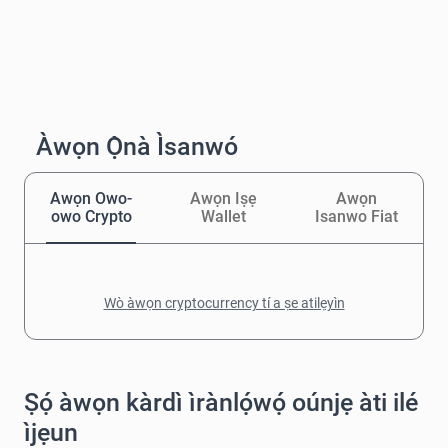
Àwọn Ọ̀nà Ìsanwó
Awọn Owo-
Awọn Iṣẹ
Awọn
owo Crypto
Wallet
Isanwo Fiat
Wò àwọn cryptocurrency tí a ṣe atilẹyìn
Ṣọ́ àwọn kàrdì ìrànlọ́wọ́ oúnjẹ àti ilé
ìjẹun