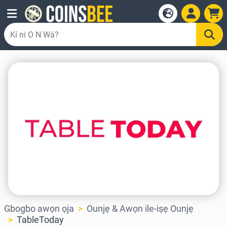
Gbogbo awọn ọja
Ounjẹ & Awọn ile-iṣẹ Ounjẹ
TableToday