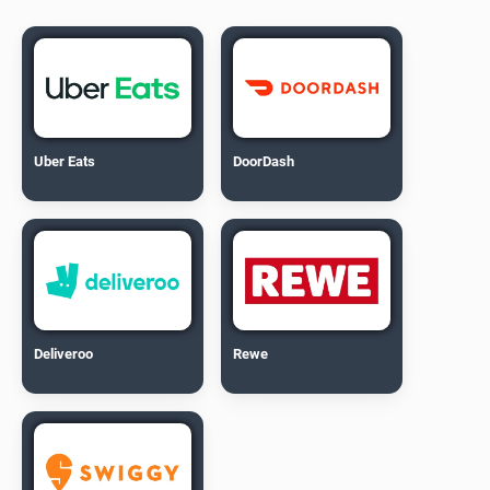
Uber Eats
DoorDash
Deliveroo
Rewe