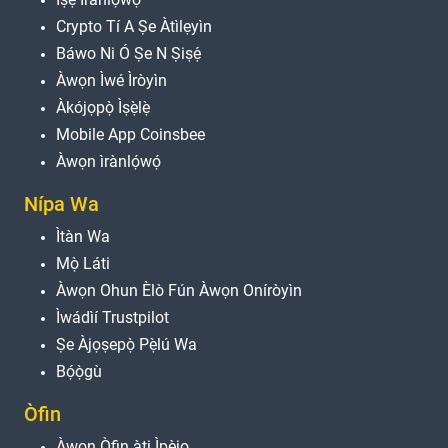
Crypto Tí A Ṣe Àtìlẹyìn
Báwo Ni Ó Ṣe N Ṣiṣẹ́
Àwọn Ìwé Ìròyìn
Àkójọpọ̀ Ìṣẹ̀lẹ̀
Mobile App Coinsbee
Àwọn ìrànlọ́wọ́
Nípa Wa
Ìtàn Wa
Mọ̀ Láti
Àwọn Ohun Èlò Fún Àwọn Oníròyìn
Ìwádìí Trustpilot
Ṣe Àjọṣepọ̀ Pẹ̀lú Wa
Bọ́ọ̀gù
Òfin
Àwọn Òfin àti Ìpèjọ