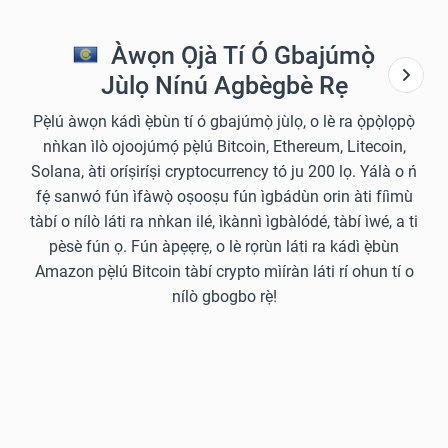
Àwọn Ọjà Tí Ó Gbajúmọ̀
Jùlọ Nínú Agbègbè Rẹ
Pẹ̀lú àwọn kádì ẹ̀bùn tí ó gbajúmọ̀ jùlọ, o lè ra ọ̀pọ̀lọpọ̀
nǹkan ìlò ojoojúmọ́ pẹ̀lú Bitcoin, Ethereum, Litecoin,
Solana, àti oríṣiríṣi cryptocurrency tó ju 200 lọ. Yálà o ń
fẹ́ sanwó fún ìfàwọ̀ oṣooṣu fún ìgbádùn orin àti fíìmù
tàbí o nílò láti ra nǹkan ilé, ìkànnì ìgbàlódé, tàbí ìwé, a ti
pèsè fún ọ. Fún àpẹẹrẹ, o lè rọrùn láti ra kádì ẹ̀bùn
Amazon pẹ̀lú Bitcoin tàbí crypto mìíràn láti rí ohun tí o
nílò gbogbo rẹ̀!