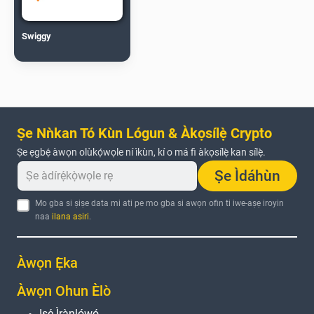
Swiggy
Ṣe Nǹkan Tó Kùn Lógun & Àkọsílẹ̀ Crypto
Ṣe ẹgbẹ́ àwọn olùkọ́wọle ní ìkùn, kí o má fi àkọsílẹ̀ kan sílẹ̀.
Ṣe Ìdáhùn
Mo gba si ṣiṣe data mi ati pe mo gba si awọn ofin ti iwe-aṣẹ iroyin
naa
ilana asiri
.
Àwọn Ẹ̀ka
Àwọn Ohun Èlò
Iṣẹ́ Ìrànlọ́wọ́