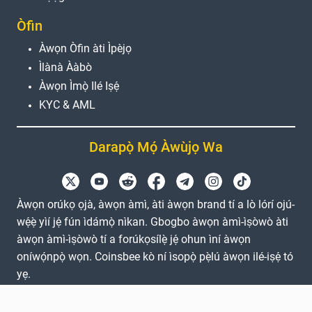
Òfin
Àwọn Òfin àti Ìpèjọ
Ìlànà Ààbò
Àwọn Ìmọ̀ Ilé Iṣẹ́
KYC & AML
Darapọ̀ Mọ́ Àwùjọ Wa
Àwọn orúkọ ọjà, àwọn àmì, àti àwọn brand tí a lò lórí ojú-
wẹ́ẹ̀ yìí jẹ́ fún ìdámọ̀ nìkan. Gbogbo àwọn àmì-ìṣòwò àti
àwọn àmì-ìṣòwò tí a forúkọsílẹ̀ jẹ́ ohun ìní àwọn
oníwọ́npọ̀ wọn. Coinsbee kò ní ìsopọ̀ pẹ̀lú àwọn ilé-iṣẹ́ tó
yẹ.