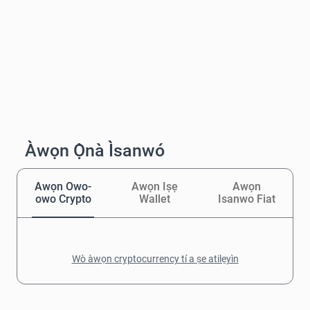
Àwọn Ọ̀nà Ìsanwó
Awọn Owo-
Awọn Iṣẹ
Awọn
owo Crypto
Wallet
Isanwo Fiat
Wò àwọn cryptocurrency tí a ṣe atilẹyìn