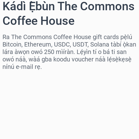
Kádì Ẹ̀bùn The Commons
Coffee House
Ra The Commons Coffee House gift cards pẹ̀lú
Bitcoin, Ethereum, USDC, USDT, Solana tàbí ọ̀kan
lára àwọn owó 250 mìíràn. Lẹ́yìn tí o bá ti san
owó náà, wàá gba koodu voucher náà lẹ́sẹ̀kẹsẹ̀
nínú e-mail rẹ.
Wàyí agbègbè
Yàn iye kan
Iye tí a fojúṣe