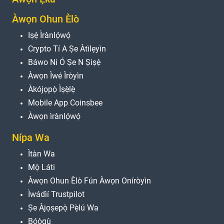
Àwọn Ohun Èlò
Iṣẹ́ Ìrànlọ́wọ́
Crypto Tí A Ṣe Àtìlẹyìn
Báwo Ni Ó Ṣe N Ṣiṣẹ́
Àwọn Ìwé Ìròyìn
Àkójọpọ̀ Ìṣẹ̀lẹ̀
Mobile App Coinsbee
Àwọn ìrànlọ́wọ́
Nípa Wa
Ìtàn Wa
Mọ̀ Láti
Àwọn Ohun Èlò Fún Àwọn Oníròyìn
Ìwádìí Trustpilot
Ṣe Àjọṣepọ̀ Pẹ̀lú Wa
Bọ́ọ̀gù