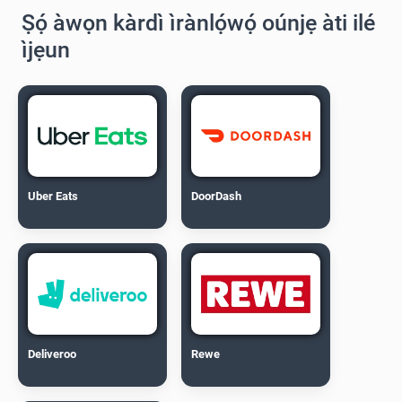
Ṣọ́ àwọn kàrdì ìrànlọ́wọ́ oúnjẹ àti ilé
ìjẹun
Uber Eats
DoorDash
Deliveroo
Rewe