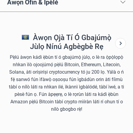
Àwọn Òfin & Ìpèlé
Àwọn Ọjà Tí Ó Gbajúmọ̀
Jùlọ Nínú Agbègbè Rẹ
Pẹ̀lú àwọn kádì ẹ̀bùn tí ó gbajúmọ̀ jùlọ, o lè ra ọ̀pọ̀lọpọ̀
nǹkan ìlò ojoojúmọ́ pẹ̀lú Bitcoin, Ethereum, Litecoin,
Solana, àti oríṣiríṣi cryptocurrency tó ju 200 lọ. Yálà o ń
fẹ́ sanwó fún ìfàwọ̀ oṣooṣu fún ìgbádùn orin àti fíìmù
tàbí o nílò láti ra nǹkan ilé, ìkànnì ìgbàlódé, tàbí ìwé, a ti
pèsè fún ọ. Fún àpẹẹrẹ, o lè rọrùn láti ra kádì ẹ̀bùn
Amazon pẹ̀lú Bitcoin tàbí crypto mìíràn láti rí ohun tí o
nílò gbogbo rẹ̀!