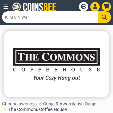
Gbogbo awọn ọja
Ounjẹ & Awọn ile-iṣẹ Ounjẹ
The Commons Coffee House