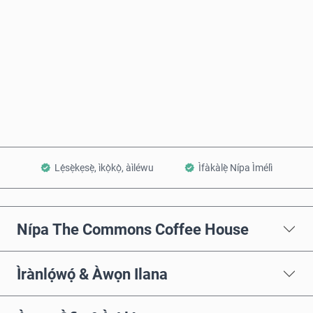
Rà Nísinsìnyí
Fi sílẹ̀ nínú Àpò
Lẹ́sẹ̀kẹsẹ̀, ìkọ̀kọ̀, àìléwu
Ìfàkàlẹ̀ Nípa Ìmélì
Nípa The Commons Coffee House
Ìrànlọ́wọ́ & Àwọn Ilana