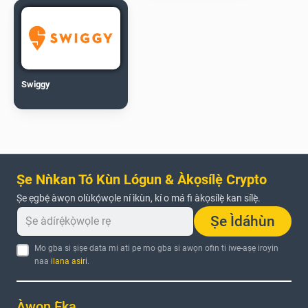
Swiggy
Ṣe Nǹkan Tó Kùn Lógun & Àkọsílẹ̀ Crypto
Ṣe ẹgbẹ́ àwọn olùkọ́wọle ní ìkùn, kí o má fi àkọsílẹ̀ kan sílẹ̀.
Ṣe Ìdáhùn
Mo gba si ṣiṣe data mi ati pe mo gba si awọn ofin ti iwe-aṣẹ iroyin
naa
ilana asiri
.
Àwọn Ẹ̀ka