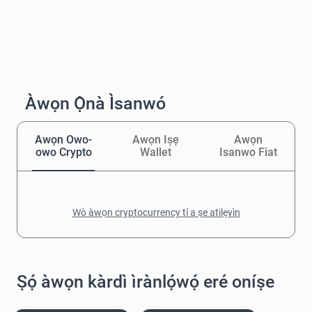
Àwọn Ọ̀nà Ìsanwó
Awọn Owo-
Awọn Iṣẹ
Awọn
owo Crypto
Wallet
Isanwo Fiat
Wò àwọn cryptocurrency tí a ṣe atilẹyìn
Ṣọ́ àwọn kàrdì ìrànlọ́wọ́ eré oníṣe