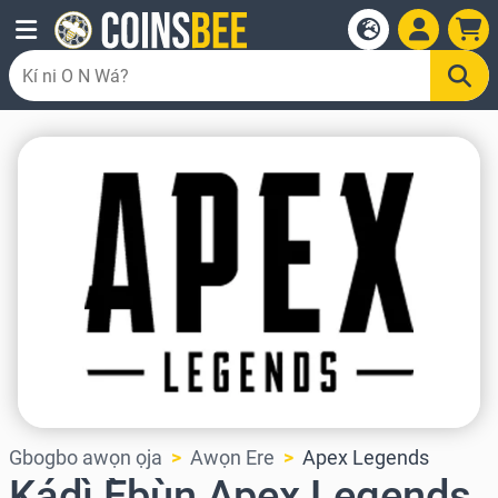
Gbogbo awọn ọja
Awọn Ere
Apex Legends
Kádì Ẹ̀bùn Apex Legends