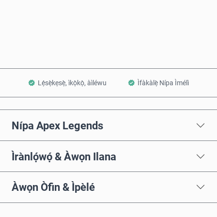
Rà Nísinsìnyí
Fi sílẹ̀ nínú Àpò
Lẹ́sẹ̀kẹsẹ̀, ìkọ̀kọ̀, àìléwu
Ìfàkàlẹ̀ Nípa Ìmélì
Nípa Apex Legends
Ìrànlọ́wọ́ & Àwọn Ilana
Àwọn Òfin & Ìpèlé