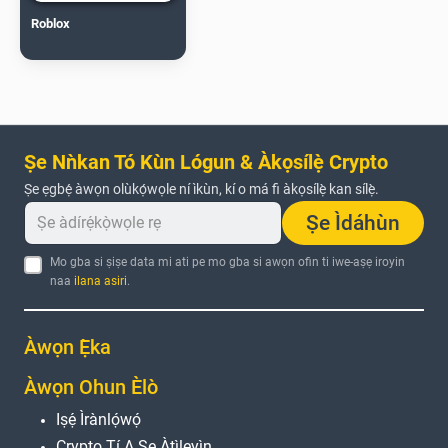
Roblox
Ṣe Nǹkan Tó Kùn Lógun & Àkọsílẹ̀ Crypto
Ṣe ẹgbẹ́ àwọn olùkọ́wọle ní ìkùn, kí o má fi àkọsílẹ̀ kan sílẹ̀.
Ṣe Ìdáhùn
Mo gba si ṣiṣe data mi ati pe mo gba si awọn ofin ti iwe-aṣẹ iroyin
naa
ilana asiri
.
Àwọn Ẹ̀ka
Àwọn Ohun Èlò
Iṣẹ́ Ìrànlọ́wọ́
Crypto Tí A Ṣe Àtìlẹyìn