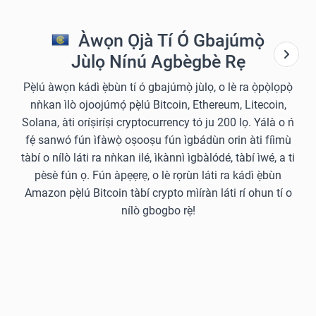
Àwọn Ọjà Tí Ó Gbajúmọ̀
Jùlọ Nínú Agbègbè Rẹ
Pẹ̀lú àwọn kádì ẹ̀bùn tí ó gbajúmọ̀ jùlọ, o lè ra ọ̀pọ̀lọpọ̀
nǹkan ìlò ojoojúmọ́ pẹ̀lú Bitcoin, Ethereum, Litecoin,
Solana, àti oríṣiríṣi cryptocurrency tó ju 200 lọ. Yálà o ń
fẹ́ sanwó fún ìfàwọ̀ oṣooṣu fún ìgbádùn orin àti fíìmù
tàbí o nílò láti ra nǹkan ilé, ìkànnì ìgbàlódé, tàbí ìwé, a ti
pèsè fún ọ. Fún àpẹẹrẹ, o lè rọrùn láti ra kádì ẹ̀bùn
Amazon pẹ̀lú Bitcoin tàbí crypto mìíràn láti rí ohun tí o
nílò gbogbo rẹ̀!