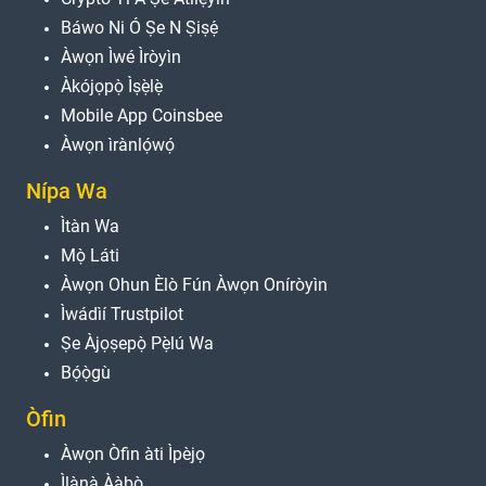
Báwo Ni Ó Ṣe N Ṣiṣẹ́
Àwọn Ìwé Ìròyìn
Àkójọpọ̀ Ìṣẹ̀lẹ̀
Mobile App Coinsbee
Àwọn ìrànlọ́wọ́
Nípa Wa
Ìtàn Wa
Mọ̀ Láti
Àwọn Ohun Èlò Fún Àwọn Oníròyìn
Ìwádìí Trustpilot
Ṣe Àjọṣepọ̀ Pẹ̀lú Wa
Bọ́ọ̀gù
Òfin
Àwọn Òfin àti Ìpèjọ
Ìlànà Ààbò