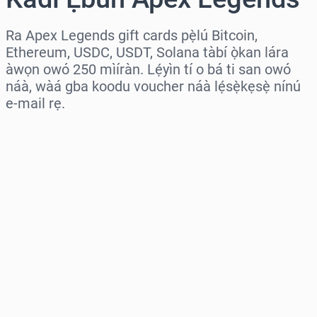
Ra Apex Legends gift cards pẹ̀lú Bitcoin,
Ethereum, USDC, USDT, Solana tàbí ọ̀kan lára
àwọn owó 250 mìíràn. Lẹ́yìn tí o bá ti san owó
náà, wàá gba koodu voucher náà lẹ́sẹ̀kẹsẹ̀ nínú
e-mail rẹ.
Wàyí agbègbè
Yàn iye kan
Iye tí a fojúṣe