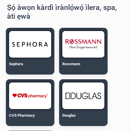
Ṣọ́ àwọn kàrdì ìrànlọ́wọ́ ìlera, spa,
àti ẹwà
Sephora
Rossmann
CVS Pharmacy
Douglas