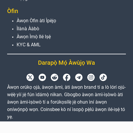
Òfin
Àwọn Òfin àti Ìpèjọ
Ìlànà Ààbò
Àwọn Ìmọ̀ Ilé Iṣẹ́
KYC & AML
Darapọ̀ Mọ́ Àwùjọ Wa
Àwọn orúkọ ọjà, àwọn àmì, àti àwọn brand tí a lò lórí ojú-
wẹ́ẹ̀ yìí jẹ́ fún ìdámọ̀ nìkan. Gbogbo àwọn àmì-ìṣòwò àti
àwọn àmì-ìṣòwò tí a forúkọsílẹ̀ jẹ́ ohun ìní àwọn
oníwọ́npọ̀ wọn. Coinsbee kò ní ìsopọ̀ pẹ̀lú àwọn ilé-iṣẹ́ tó
yẹ.