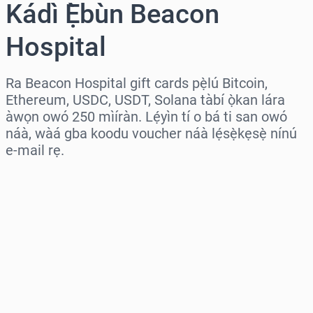
Kádì Ẹ̀bùn Beacon
Hospital
Ra Beacon Hospital gift cards pẹ̀lú Bitcoin,
Ethereum, USDC, USDT, Solana tàbí ọ̀kan lára
àwọn owó 250 mìíràn. Lẹ́yìn tí o bá ti san owó
náà, wàá gba koodu voucher náà lẹ́sẹ̀kẹsẹ̀ nínú
e-mail rẹ.
Wàyí agbègbè
Yàn iye kan
Iye tí a fojúṣe