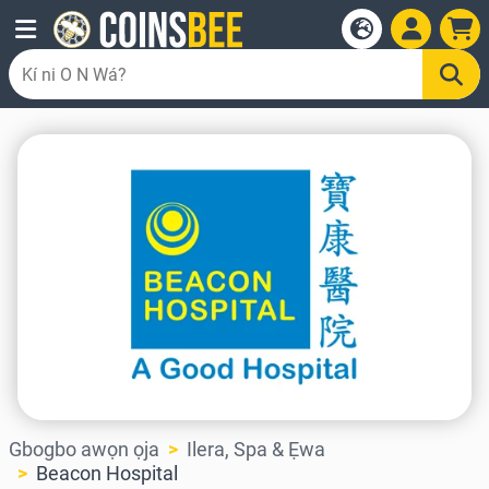
Gbogbo awọn ọja
Ilera, Spa & Ẹwa
Beacon Hospital