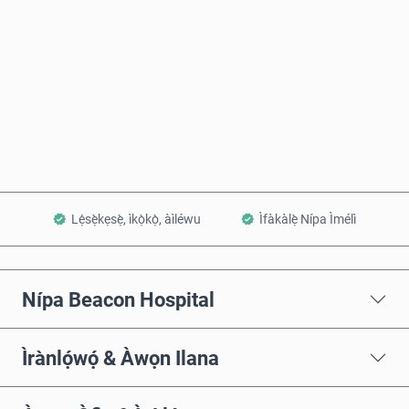
Rà Nísinsìnyí
Fi sílẹ̀ nínú Àpò
Lẹ́sẹ̀kẹsẹ̀, ìkọ̀kọ̀, àìléwu
Ìfàkàlẹ̀ Nípa Ìmélì
Nípa Beacon Hospital
Ìrànlọ́wọ́ & Àwọn Ilana