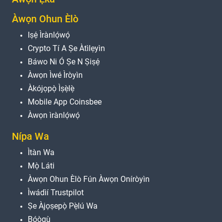
Àwọn Ohun Èlò
Iṣẹ́ Ìrànlọ́wọ́
Crypto Tí A Ṣe Àtìlẹyìn
Báwo Ni Ó Ṣe N Ṣiṣẹ́
Àwọn Ìwé Ìròyìn
Àkójọpọ̀ Ìṣẹ̀lẹ̀
Mobile App Coinsbee
Àwọn ìrànlọ́wọ́
Nípa Wa
Ìtàn Wa
Mọ̀ Láti
Àwọn Ohun Èlò Fún Àwọn Oníròyìn
Ìwádìí Trustpilot
Ṣe Àjọṣepọ̀ Pẹ̀lú Wa
Bọ́ọ̀gù