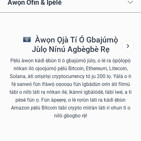
Àwọn Òfin & Ìpèlé
Àwọn Ọjà Tí Ó Gbajúmọ̀
Jùlọ Nínú Agbègbè Rẹ
Pẹ̀lú àwọn kádì ẹ̀bùn tí ó gbajúmọ̀ jùlọ, o lè ra ọ̀pọ̀lọpọ̀
nǹkan ìlò ojoojúmọ́ pẹ̀lú Bitcoin, Ethereum, Litecoin,
Solana, àti oríṣiríṣi cryptocurrency tó ju 200 lọ. Yálà o ń
fẹ́ sanwó fún ìfàwọ̀ oṣooṣu fún ìgbádùn orin àti fíìmù
tàbí o nílò láti ra nǹkan ilé, ìkànnì ìgbàlódé, tàbí ìwé, a ti
pèsè fún ọ. Fún àpẹẹrẹ, o lè rọrùn láti ra kádì ẹ̀bùn
Amazon pẹ̀lú Bitcoin tàbí crypto mìíràn láti rí ohun tí o
nílò gbogbo rẹ̀!