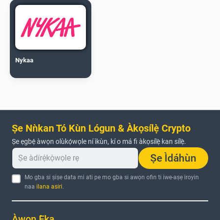
Nykaa
Ṣe Nǹkan Tó Kùn Lógun & Àkọsílẹ̀ Crypto
Ṣe ẹgbẹ́ àwọn olùkọ́wọle ní ìkùn, kí o má fi àkọsílẹ̀ kan sílẹ̀.
Ṣe Ìdáhùn
Mo gba si ṣiṣe data mi ati pe mo gba si awọn ofin ti iwe-aṣẹ iroyin
naa
ilana asiri
.
Àwọn Ẹ̀ka