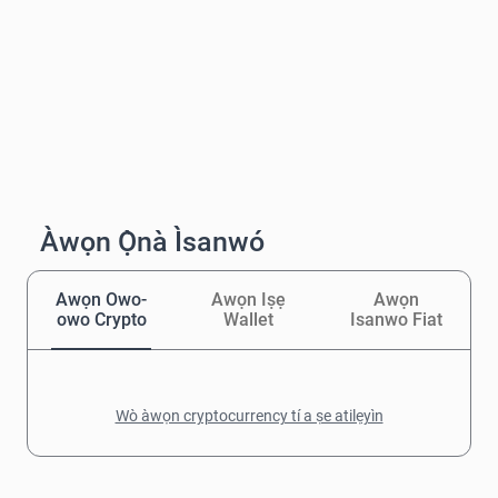
Àwọn Ọ̀nà Ìsanwó
Awọn Owo-
Awọn Iṣẹ
Awọn
owo Crypto
Wallet
Isanwo Fiat
Wò àwọn cryptocurrency tí a ṣe atilẹyìn