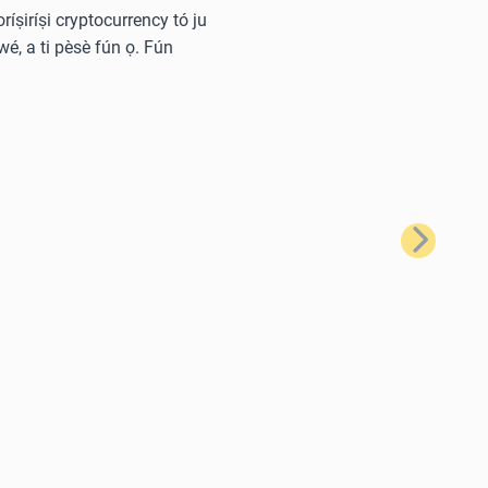
oríṣiríṣi cryptocurrency tó ju
wé, a ti pèsè fún ọ. Fún
Tẹ̀lé