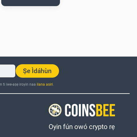
Ṣe Ìdáhùn
n ti iwe-aṣẹ iroyin naa
ilana asiri
.
Oyin fún owó crypto rẹ