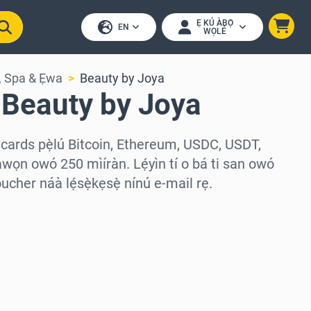
Ẹ KÚ ÀBỌ̀
EN
WỌLÉ
a, Spa & Ẹwa
Beauty by Joya
 Beauty by Joya
 cards pẹ̀lú Bitcoin, Ethereum, USDC, USDT,
àwọn owó 250 mìíràn. Lẹ́yìn tí o bá ti san owó
cher náà lẹ́sẹ̀kẹsẹ̀ nínú e-mail rẹ.