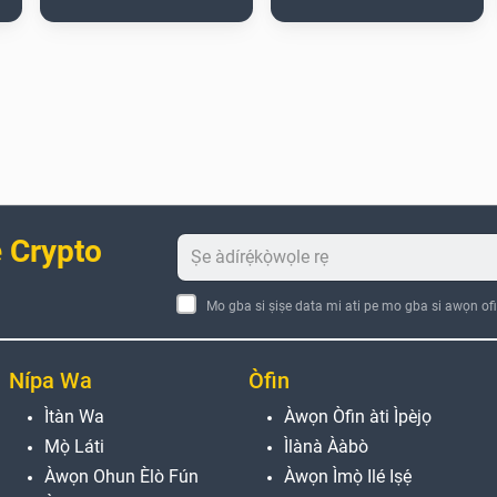
 Crypto
Mo gba si ṣiṣe data mi ati pe mo gba si awọn ofi
Nípa Wa
Òfin
Ìtàn Wa
Àwọn Òfin àti Ìpèjọ
Mọ̀ Láti
Ìlànà Ààbò
Àwọn Ohun Èlò Fún
Àwọn Ìmọ̀ Ilé Iṣẹ́