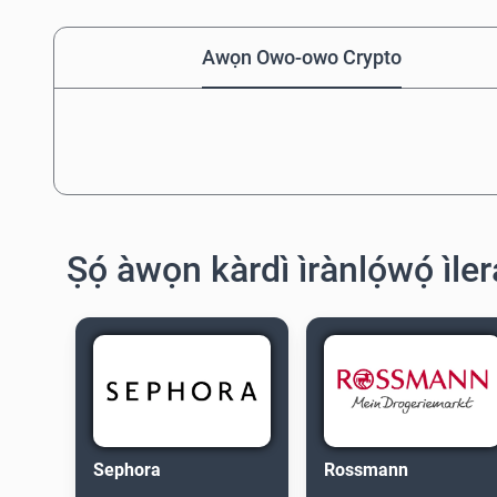
Awọn Owo-owo Crypto
Ṣọ́ àwọn kàrdì ìrànlọ́wọ́ ìle
Sephora
Rossmann