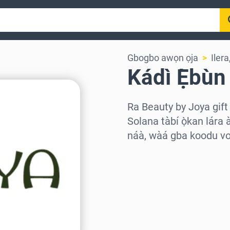
Gbogbo awọn ọja
Iler
Kádì Ẹ̀bùn
Ra Beauty by Joya gift
Solana tàbí ọ̀kan lára 
náà, wàá gba koodu vou
Wàyí agbègbè
Yàn iye kan