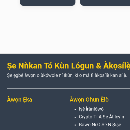
Ṣe Nǹkan Tó Kùn Lógun & Àkọsílẹ̀
Ṣe ẹgbẹ́ àwọn olùkọ́wọle ní ìkùn, kí o má fi àkọsílẹ̀ kan sílẹ̀.
Àwọn Ẹ̀ka
Àwọn Ohun Èlò
Iṣẹ́ Ìrànlọ́wọ́
Crypto Tí A Ṣe Àtìlẹyìn
Báwo Ni Ó Ṣe N Ṣiṣẹ́