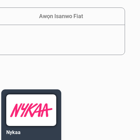
Awọn Isanwo Fiat
Nykaa