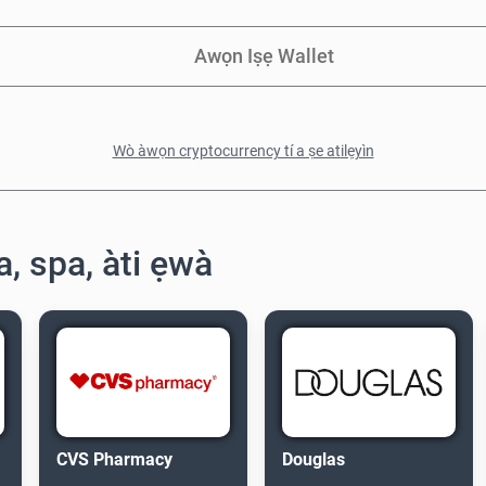
Awọn Iṣẹ Wallet
Wò àwọn cryptocurrency tí a ṣe atilẹyìn
ra, spa, àti ẹwà
CVS Pharmacy
Douglas