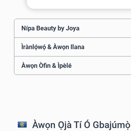
Nípa Beauty by Joya
Ìrànlọ́wọ́ & Àwọn Ilana
Àwọn Òfin & Ìpèlé
Àwọn Ọjà Tí Ó Gbajúmọ̀