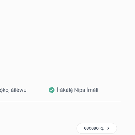
Rà Nísinsìnyí
Fi sílẹ̀ nínú Àpò
kọ̀kọ̀, àìléwu
Ìfàkàlẹ̀ Nípa Ìmélì
GBOGBO RẸ̀