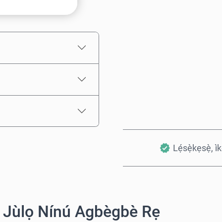
Iye tí a fojúṣe
Lẹ́sẹ̀kẹsẹ̀, ì
 Jùlọ Nínú Agbègbè Rẹ