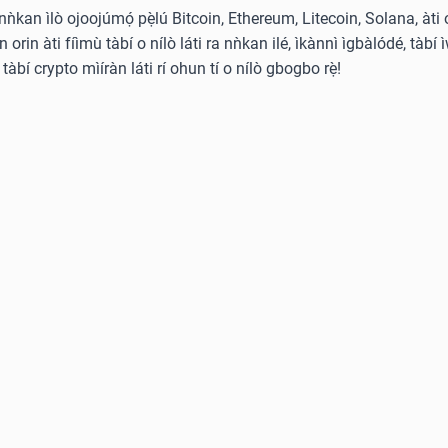
̀ nǹkan ìlò ojoojúmọ́ pẹ̀lú Bitcoin, Ethereum, Litecoin, Solana, àti 
rin àti fíìmù tàbí o nílò láti ra nǹkan ilé, ìkànnì ìgbàlódé, tàbí ì
tàbí crypto mìíràn láti rí ohun tí o nílò gbogbo rẹ̀!