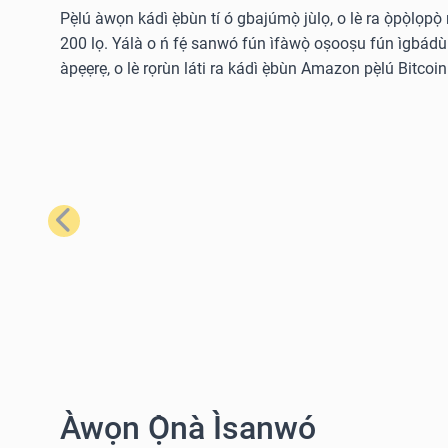
Pẹ̀lú àwọn kádì ẹ̀bùn tí ó gbajúmọ̀ jùlọ, o lè ra ọ̀pọ̀lọpọ
200 lọ. Yálà o ń fẹ́ sanwó fún ìfàwọ̀ oṣooṣu fún ìgbádùn o
àpẹẹrẹ, o lè rọrùn láti ra kádì ẹ̀bùn Amazon pẹ̀lú Bitcoin 
Tẹ́lẹ̀
Àwọn Ọ̀nà Ìsanwó