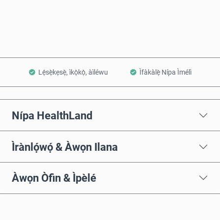
Fi sílẹ̀ nínú Àpò
Lẹ́sẹ̀kẹsẹ̀, ìkọ̀kọ̀, àìléwu
Ìfàkàlẹ̀ Nípa Ìmélì
Nípa HealthLand
Ìrànlọ́wọ́ & Àwọn Ilana
Àwọn Òfin & Ìpèlé