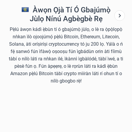
Àwọn Ọjà Tí Ó Gbajúmọ̀
Jùlọ Nínú Agbègbè Rẹ
Pẹ̀lú àwọn kádì ẹ̀bùn tí ó gbajúmọ̀ jùlọ, o lè ra ọ̀pọ̀lọpọ̀
nǹkan ìlò ojoojúmọ́ pẹ̀lú Bitcoin, Ethereum, Litecoin,
Solana, àti oríṣiríṣi cryptocurrency tó ju 200 lọ. Yálà o ń
fẹ́ sanwó fún ìfàwọ̀ oṣooṣu fún ìgbádùn orin àti fíìmù
tàbí o nílò láti ra nǹkan ilé, ìkànnì ìgbàlódé, tàbí ìwé, a ti
pèsè fún ọ. Fún àpẹẹrẹ, o lè rọrùn láti ra kádì ẹ̀bùn
Amazon pẹ̀lú Bitcoin tàbí crypto mìíràn láti rí ohun tí o
nílò gbogbo rẹ̀!