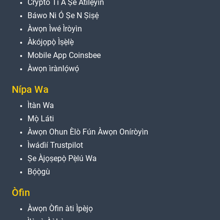
Crypto Tí A Ṣe Àtìlẹyìn
Báwo Ni Ó Ṣe N Ṣiṣẹ́
Àwọn Ìwé Ìròyìn
Àkójọpọ̀ Ìṣẹ̀lẹ̀
Mobile App Coinsbee
Àwọn ìrànlọ́wọ́
Nípa Wa
Ìtàn Wa
Mọ̀ Láti
Àwọn Ohun Èlò Fún Àwọn Oníròyìn
Ìwádìí Trustpilot
Ṣe Àjọṣepọ̀ Pẹ̀lú Wa
Bọ́ọ̀gù
Òfin
Àwọn Òfin àti Ìpèjọ