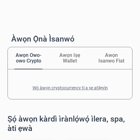
Àwọn Ọ̀nà Ìsanwó
Awọn Owo-
Awọn Iṣẹ
Awọn
owo Crypto
Wallet
Isanwo Fiat
Wò àwọn cryptocurrency tí a ṣe atilẹyìn
Ṣọ́ àwọn kàrdì ìrànlọ́wọ́ ìlera, spa,
àti ẹwà