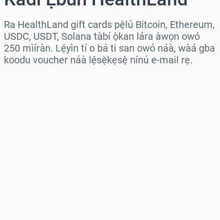
Ra HealthLand gift cards pẹ̀lú Bitcoin, Ethereum,
USDC, USDT, Solana tàbí ọ̀kan lára àwọn owó
250 mìíràn. Lẹ́yìn tí o bá ti san owó náà, wàá gba
koodu voucher náà lẹ́sẹ̀kẹsẹ̀ nínú e-mail rẹ.
Wàyí agbègbè
Yàn iye kan
Iye tí a fojúṣe
Rà Nísinsìnyí