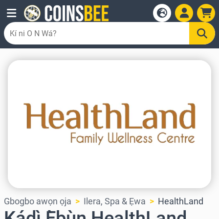
Gbogbo awọn ọja
Ilera, Spa & Ẹwa
HealthLand
Kádì Ẹ̀bùn HealthLand