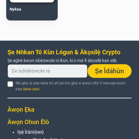
Nykaa
Ṣe Nǹkan Tó Kùn Lógun & Àkọsílẹ̀ Crypto
Ṣe ẹgbẹ́ àwọn olùkọ́wọle ní ìkùn, kí o má fi àkọsílẹ̀ kan sílẹ̀.
Ṣe Ìdáhùn
Mo gba si ṣiṣe data mi ati pe mo gba si awọn ofin ti iwe-aṣẹ iroyin
naa
ilana asiri
.
Àwọn Ẹ̀ka
Àwọn Ohun Èlò
Iṣẹ́ Ìrànlọ́wọ́