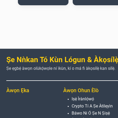
Ṣe Nǹkan Tó Kùn Lógun & Àkọsílẹ̀
Ṣe ẹgbẹ́ àwọn olùkọ́wọle ní ìkùn, kí o má fi àkọsílẹ̀ kan sílẹ̀.
Àwọn Ẹ̀ka
Àwọn Ohun Èlò
Iṣẹ́ Ìrànlọ́wọ́
Crypto Tí A Ṣe Àtìlẹyìn
Báwo Ni Ó Ṣe N Ṣiṣẹ́