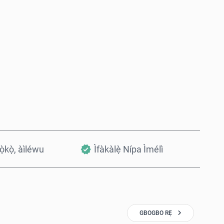
Rà Nísinsìnyí
Fi sílẹ̀ nínú Àpò
kọ̀kọ̀, àìléwu
Ìfàkàlẹ̀ Nípa Ìmélì
GBOGBO RẸ̀