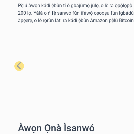
Pẹ̀lú àwọn kádì ẹ̀bùn tí ó gbajúmọ̀ jùlọ, o lè ra ọ̀pọ̀lọpọ
200 lọ. Yálà o ń fẹ́ sanwó fún ìfàwọ̀ oṣooṣu fún ìgbádùn o
àpẹẹrẹ, o lè rọrùn láti ra kádì ẹ̀bùn Amazon pẹ̀lú Bitcoin 
Tẹ́lẹ̀
Àwọn Ọ̀nà Ìsanwó