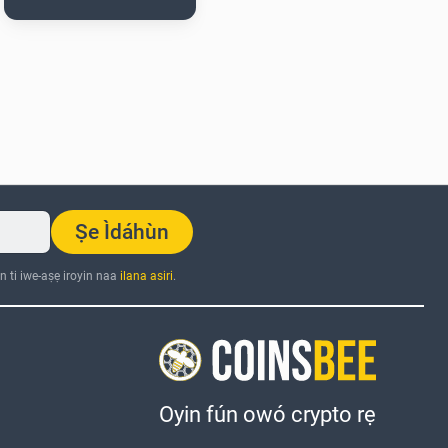
Ṣe Ìdáhùn
n ti iwe-aṣẹ iroyin naa
ilana asiri
.
Oyin fún owó crypto rẹ