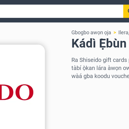
Gbogbo awọn ọja
Iler
Kádì Ẹ̀bùn
Ra Shiseido gift cards
tàbí ọ̀kan lára àwọn ow
wàá gba koodu voucher 
Wàyí agbègbè
Yàn iye kan