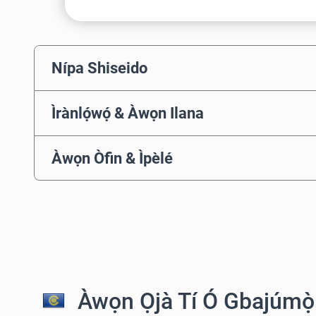
Nípa Shiseido
Ìrànlọ́wọ́ & Àwọn Ilana
Àwọn Òfin & Ìpèlé
Àwọn Ọjà Tí Ó Gbajúmọ̀