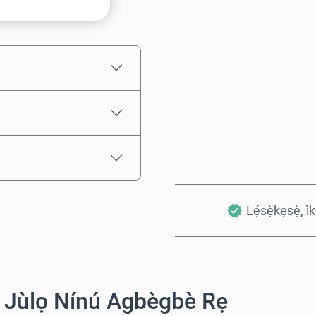
Iye tí a fojúṣe
Lẹ́sẹ̀kẹsẹ̀, ì
 Jùlọ Nínú Agbègbè Rẹ