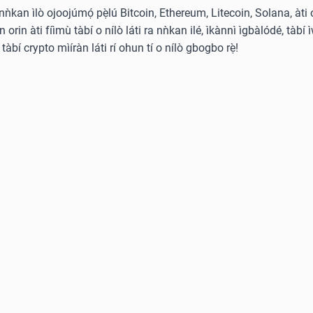
̀ nǹkan ìlò ojoojúmọ́ pẹ̀lú Bitcoin, Ethereum, Litecoin, Solana, àti 
rin àti fíìmù tàbí o nílò láti ra nǹkan ilé, ìkànnì ìgbàlódé, tàbí ì
tàbí crypto mìíràn láti rí ohun tí o nílò gbogbo rẹ̀!