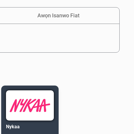
Awọn Isanwo Fiat
Nykaa