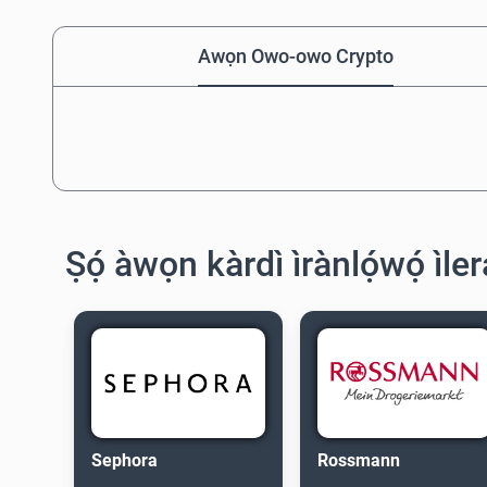
Awọn Owo-owo Crypto
Ṣọ́ àwọn kàrdì ìrànlọ́wọ́ ìle
Sephora
Rossmann