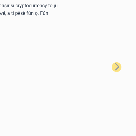
oríṣiríṣi cryptocurrency tó ju
wé, a ti pèsè fún ọ. Fún
Tẹ̀lé