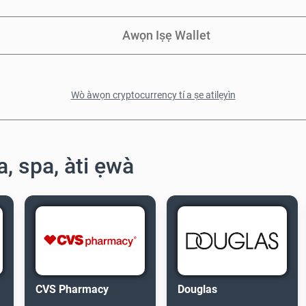
Awọn Iṣẹ Wallet
Wò àwọn cryptocurrency tí a ṣe atilẹyìn
ra, spa, àti ẹwà
CVS Pharmacy
Douglas