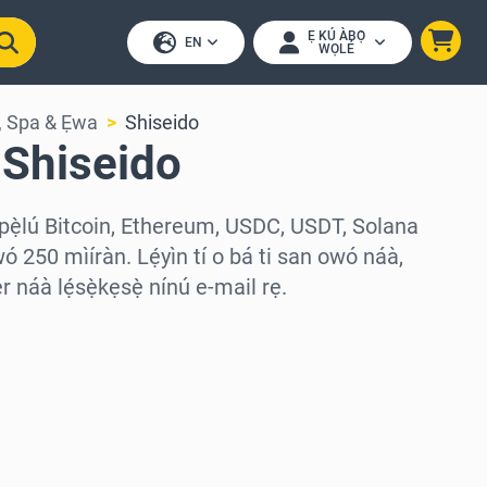
Ẹ KÚ ÀBỌ̀
EN
WỌLÉ
a, Spa & Ẹwa
Shiseido
 Shiseido
 pẹ̀lú Bitcoin, Ethereum, USDC, USDT, Solana
ó 250 mìíràn. Lẹ́yìn tí o bá ti san owó náà,
náà lẹ́sẹ̀kẹsẹ̀ nínú e-mail rẹ.