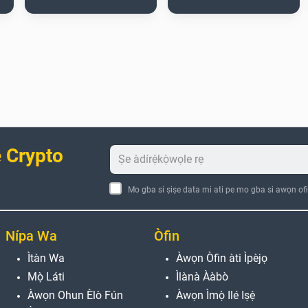
 Crypto
Mo gba si ṣiṣe data mi ati pe mo gba si awọn ofi
Nípa Wa
Òfin
Ìtàn Wa
Àwọn Òfin àti Ìpèjọ
Mọ̀ Láti
Ìlànà Ààbò
Àwọn Ohun Èlò Fún
Àwọn Ìmọ̀ Ilé Iṣẹ́