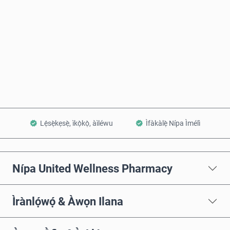
Rà Nísinsìnyí
Fi sílẹ̀ nínú Àpò
Lẹ́sẹ̀kẹsẹ̀, ìkọ̀kọ̀, àìléwu
Ìfàkàlẹ̀ Nípa Ìmélì
Nípa United Wellness Pharmacy
Ìrànlọ́wọ́ & Àwọn Ilana