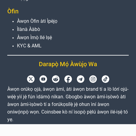
Òfin
Àwọn Òfin àti Ìpèjọ
Ìlànà Ààbò
Àwọn Ìmọ̀ Ilé Iṣẹ́
KYC & AML
Darapọ̀ Mọ́ Àwùjọ Wa
Àwọn orúkọ ọjà, àwọn àmì, àti àwọn brand tí a lò lórí ojú-
wẹ́ẹ̀ yìí jẹ́ fún ìdámọ̀ nìkan. Gbogbo àwọn àmì-ìṣòwò àti
àwọn àmì-ìṣòwò tí a forúkọsílẹ̀ jẹ́ ohun ìní àwọn
oníwọ́npọ̀ wọn. Coinsbee kò ní ìsopọ̀ pẹ̀lú àwọn ilé-iṣẹ́ tó
yẹ.