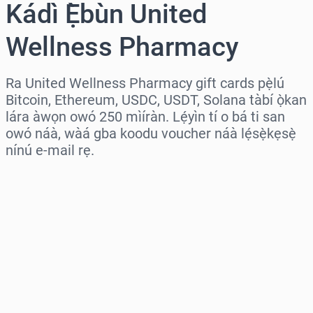
Kádì Ẹ̀bùn United
Wellness Pharmacy
Ra United Wellness Pharmacy gift cards pẹ̀lú
Bitcoin, Ethereum, USDC, USDT, Solana tàbí ọ̀kan
lára àwọn owó 250 mìíràn. Lẹ́yìn tí o bá ti san
owó náà, wàá gba koodu voucher náà lẹ́sẹ̀kẹsẹ̀
nínú e-mail rẹ.
Wàyí agbègbè
Yàn iye kan
Iye tí a fojúṣe