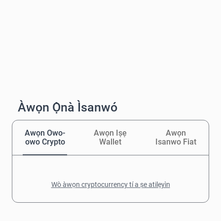
Àwọn Ọ̀nà Ìsanwó
Awọn Owo-
Awọn Iṣẹ
Awọn
owo Crypto
Wallet
Isanwo Fiat
Wò àwọn cryptocurrency tí a ṣe atilẹyìn