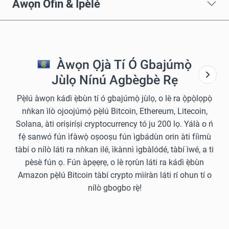
Àwọn Òfin & Ìpèlé
Àwọn Ọjà Tí Ó Gbajúmọ̀
Jùlọ Nínú Agbègbè Rẹ
Pẹ̀lú àwọn kádì ẹ̀bùn tí ó gbajúmọ̀ jùlọ, o lè ra ọ̀pọ̀lọpọ̀
nǹkan ìlò ojoojúmọ́ pẹ̀lú Bitcoin, Ethereum, Litecoin,
Solana, àti oríṣiríṣi cryptocurrency tó ju 200 lọ. Yálà o ń
fẹ́ sanwó fún ìfàwọ̀ oṣooṣu fún ìgbádùn orin àti fíìmù
tàbí o nílò láti ra nǹkan ilé, ìkànnì ìgbàlódé, tàbí ìwé, a ti
pèsè fún ọ. Fún àpẹẹrẹ, o lè rọrùn láti ra kádì ẹ̀bùn
Amazon pẹ̀lú Bitcoin tàbí crypto mìíràn láti rí ohun tí o
nílò gbogbo rẹ̀!