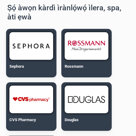
Ṣọ́ àwọn kàrdì ìrànlọ́wọ́ ìlera, spa,
àti ẹwà
Sephora
Rossmann
CVS Pharmacy
Douglas