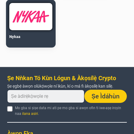
Nykaa
Ṣe Nǹkan Tó Kùn Lógun & Àkọsílẹ̀ Crypto
Ṣe ẹgbẹ́ àwọn olùkọ́wọle ní ìkùn, kí o má fi àkọsílẹ̀ kan sílẹ̀.
Ṣe Ìdáhùn
Mo gba si ṣiṣe data mi ati pe mo gba si awọn ofin ti iwe-aṣẹ iroyin
naa
ilana asiri
.
Àwọn Ẹ̀ka