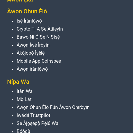
Àwọn Ohun Èlò
Iṣẹ́ Ìrànlọ́wọ́
Crypto Tí A Ṣe Àtìlẹyìn
Báwo Ni Ó Ṣe N Ṣiṣẹ́
Àwọn Ìwé Ìròyìn
Àkójọpọ̀ Ìṣẹ̀lẹ̀
Mobile App Coinsbee
Àwọn ìrànlọ́wọ́
Nípa Wa
Ìtàn Wa
Mọ̀ Láti
Àwọn Ohun Èlò Fún Àwọn Oníròyìn
Ìwádìí Trustpilot
Ṣe Àjọṣepọ̀ Pẹ̀lú Wa
Bọ́ọ̀gù