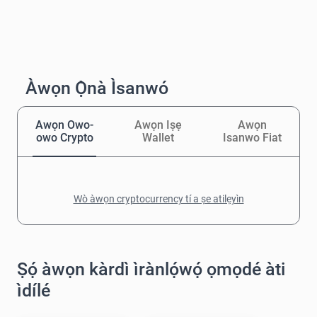
Àwọn Ọ̀nà Ìsanwó
Awọn Owo-
Awọn Iṣẹ
Awọn
owo Crypto
Wallet
Isanwo Fiat
Wò àwọn cryptocurrency tí a ṣe atilẹyìn
Ṣọ́ àwọn kàrdì ìrànlọ́wọ́ ọmọdé àti
ìdílé