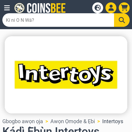
Gbogbo awọn ọja
Awọn Ọmọde & Ẹbi
Intertoys
Kádì Ẹ̀bùn Intertoys