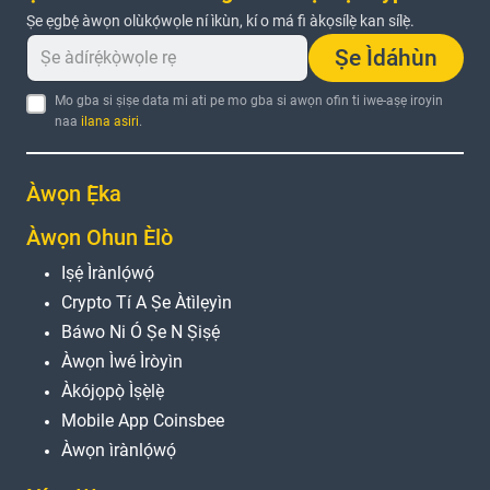
Ṣe ẹgbẹ́ àwọn olùkọ́wọle ní ìkùn, kí o má fi àkọsílẹ̀ kan sílẹ̀.
Ṣe Ìdáhùn
Mo gba si ṣiṣe data mi ati pe mo gba si awọn ofin ti iwe-aṣẹ iroyin
naa
ilana asiri
.
Àwọn Ẹ̀ka
Àwọn Ohun Èlò
Iṣẹ́ Ìrànlọ́wọ́
Crypto Tí A Ṣe Àtìlẹyìn
Báwo Ni Ó Ṣe N Ṣiṣẹ́
Àwọn Ìwé Ìròyìn
Àkójọpọ̀ Ìṣẹ̀lẹ̀
Mobile App Coinsbee
Àwọn ìrànlọ́wọ́