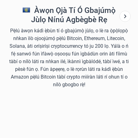
Àwọn Ọjà Tí Ó Gbajúmọ̀
Jùlọ Nínú Agbègbè Rẹ
Pẹ̀lú àwọn kádì ẹ̀bùn tí ó gbajúmọ̀ jùlọ, o lè ra ọ̀pọ̀lọpọ̀
nǹkan ìlò ojoojúmọ́ pẹ̀lú Bitcoin, Ethereum, Litecoin,
Solana, àti oríṣiríṣi cryptocurrency tó ju 200 lọ. Yálà o ń
fẹ́ sanwó fún ìfàwọ̀ oṣooṣu fún ìgbádùn orin àti fíìmù
tàbí o nílò láti ra nǹkan ilé, ìkànnì ìgbàlódé, tàbí ìwé, a ti
pèsè fún ọ. Fún àpẹẹrẹ, o lè rọrùn láti ra kádì ẹ̀bùn
Amazon pẹ̀lú Bitcoin tàbí crypto mìíràn láti rí ohun tí o
nílò gbogbo rẹ̀!