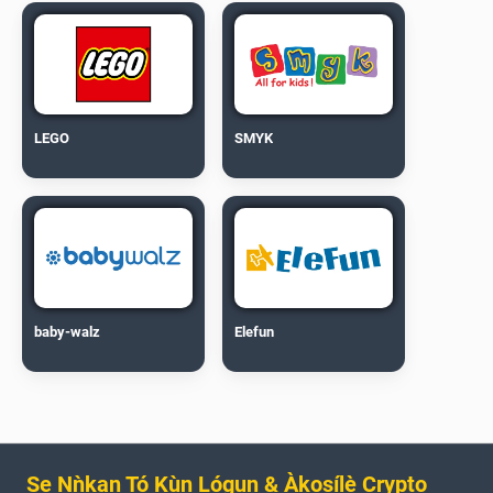
LEGO
SMYK
baby-walz
Elefun
Ṣe Nǹkan Tó Kùn Lógun & Àkọsílẹ̀ Crypto