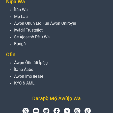
Nípa Wa
Ìtàn Wa
Mọ̀ Láti
Àwọn Ohun Èlò Fún Àwọn Oníròyìn
Ìwádìí Trustpilot
Ṣe Àjọṣepọ̀ Pẹ̀lú Wa
Bọ́ọ̀gù
Òfin
Àwọn Òfin àti Ìpèjọ
Ìlànà Ààbò
Àwọn Ìmọ̀ Ilé Iṣẹ́
KYC & AML
Darapọ̀ Mọ́ Àwùjọ Wa