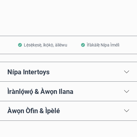
Fi sílẹ̀ nínú Àpò
Lẹ́sẹ̀kẹsẹ̀, ìkọ̀kọ̀, àìléwu
Ìfàkàlẹ̀ Nípa Ìmélì
Nípa Intertoys
Ìrànlọ́wọ́ & Àwọn Ilana
Àwọn Òfin & Ìpèlé