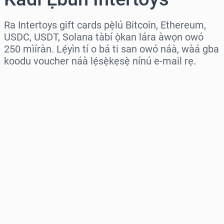
Ra Intertoys gift cards pẹ̀lú Bitcoin, Ethereum,
USDC, USDT, Solana tàbí ọ̀kan lára àwọn owó
250 mìíràn. Lẹ́yìn tí o bá ti san owó náà, wàá gba
koodu voucher náà lẹ́sẹ̀kẹsẹ̀ nínú e-mail rẹ.
Wàyí agbègbè
Yàn iye kan
Iye tí a fojúṣe
Rà Nísinsìnyí