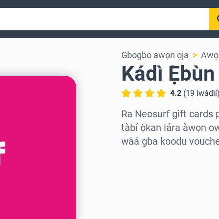
Gbogbo awọn ọja
Awọn
Kádì Ẹ̀bùn
4.2
(
19
ìwádìí
Ra Neosurf gift cards 
tàbí ọ̀kan lára àwọn ow
wàá gba koodu voucher 
Wàyí agbègbè
Yàn iye kan