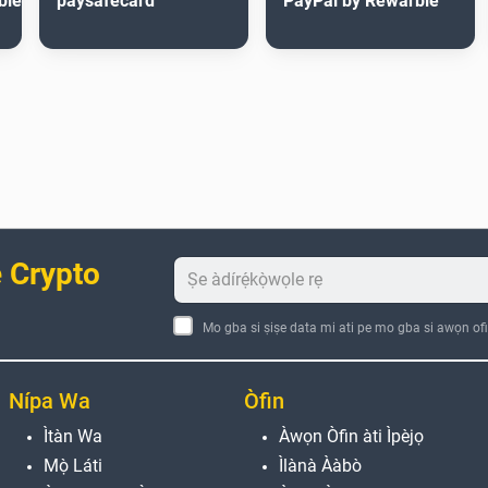
ble
paysafecard
PayPal by Rewarble
 Crypto
Mo gba si ṣiṣe data mi ati pe mo gba si awọn ofi
Nípa Wa
Òfin
Ìtàn Wa
Àwọn Òfin àti Ìpèjọ
Mọ̀ Láti
Ìlànà Ààbò