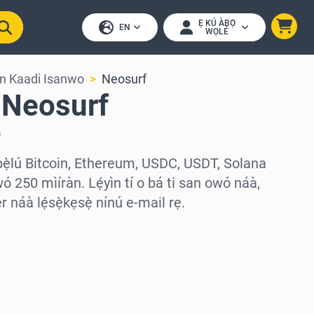
Ẹ KÚ ÀBỌ̀
EN
WỌLÉ
 Kaadi Isanwo
Neosurf
 Neosurf
)
pẹ̀lú Bitcoin, Ethereum, USDC, USDT, Solana
ó 250 mìíràn. Lẹ́yìn tí o bá ti san owó náà,
náà lẹ́sẹ̀kẹsẹ̀ nínú e-mail rẹ.