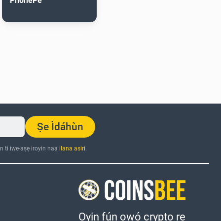
PhonePe
Ṣe Ìdáhùn
n ti iwe-aṣẹ iroyin naa
ilana asiri
.
Oyin fún owó crypto rẹ