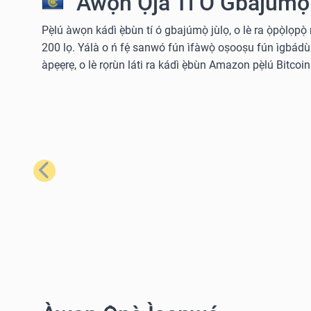
Àwọn Ọjà Tí Ó Gbajúmọ̀
Pẹ̀lú àwọn kádì ẹ̀bùn tí ó gbajúmọ̀ jùlọ, o lè ra ọ̀pọ̀lọpọ
200 lọ. Yálà o ń fẹ́ sanwó fún ìfàwọ̀ oṣooṣu fún ìgbádùn o
àpẹẹrẹ, o lè rọrùn láti ra kádì ẹ̀bùn Amazon pẹ̀lú Bitcoin 
Tẹ́lẹ̀