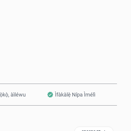
Rà Nísinsìnyí
Fi sílẹ̀ nínú Àpò
kọ̀kọ̀, àìléwu
Ìfàkàlẹ̀ Nípa Ìmélì