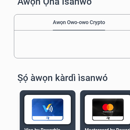
Àwọn Ọ̀nà Ìsanwó
Awọn Owo-owo Crypto
Ṣọ́ àwọn kàrdì ìsanwó