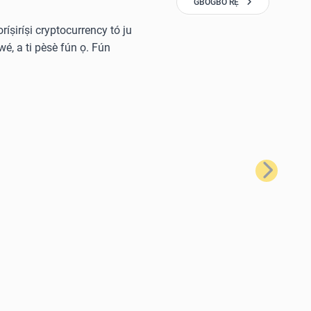
GBOGBO RẸ̀
oríṣiríṣi cryptocurrency tó ju
wé, a ti pèsè fún ọ. Fún
Tẹ̀lé