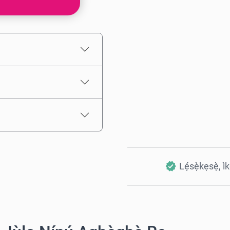
Iye tí a fojúṣe
Lẹ́sẹ̀kẹsẹ̀, ì