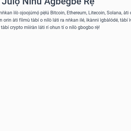
 Jùlọ Nínú Agbègbè Rẹ
̀ nǹkan ìlò ojoojúmọ́ pẹ̀lú Bitcoin, Ethereum, Litecoin, Solana, àti 
rin àti fíìmù tàbí o nílò láti ra nǹkan ilé, ìkànnì ìgbàlódé, tàbí ì
tàbí crypto mìíràn láti rí ohun tí o nílò gbogbo rẹ̀!