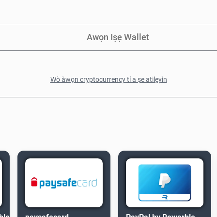
Awọn Iṣẹ Wallet
Wò àwọn cryptocurrency tí a ṣe atilẹyìn