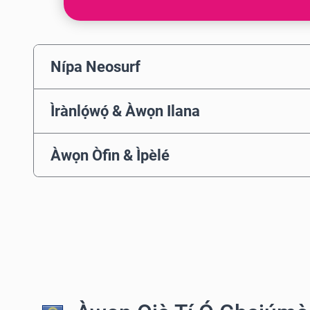
Nípa Neosurf
Ìrànlọ́wọ́ & Àwọn Ilana
Àwọn Òfin & Ìpèlé