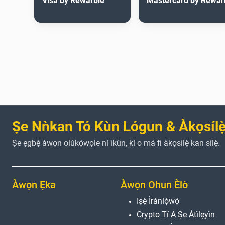
Visa by Rewarble
Mastercard by Rewar
Ṣe Nǹkan Tó Kùn Lógun & Àkọsílẹ̀
Ṣe ẹgbẹ́ àwọn olùkọ́wọle ní ìkùn, kí o má fi àkọsílẹ̀ kan sílẹ̀.
Àwọn Ẹ̀ka
Àwọn Ohun Èlò
Iṣẹ́ Ìrànlọ́wọ́
Crypto Tí A Ṣe Àtìlẹyìn