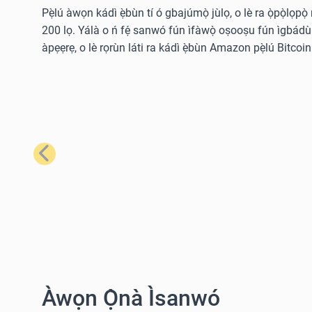
Pẹ̀lú àwọn kádì ẹ̀bùn tí ó gbajúmọ̀ jùlọ, o lè ra ọ̀pọ̀lọpọ
200 lọ. Yálà o ń fẹ́ sanwó fún ìfàwọ̀ oṣooṣu fún ìgbádùn o
àpẹẹrẹ, o lè rọrùn láti ra kádì ẹ̀bùn Amazon pẹ̀lú Bitcoin 
Tẹ́lẹ̀
Àwọn Ọ̀nà Ìsanwó