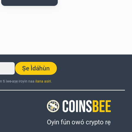
Ṣe Ìdáhùn
n ti iwe-aṣẹ iroyin naa
ilana asiri
.
Oyin fún owó crypto rẹ