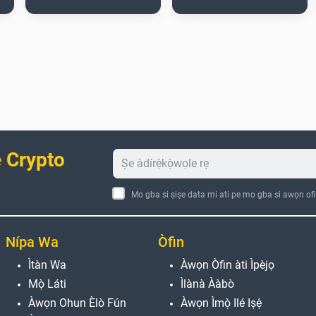
 Crypto
Mo gba si ṣiṣe data mi ati pe mo gba si awọn ofi
Nípa Wa
Òfin
Ìtàn Wa
Àwọn Òfin àti Ìpèjọ
Mọ̀ Láti
Ìlànà Ààbò
Àwọn Ohun Èlò Fún
Àwọn Ìmọ̀ Ilé Iṣẹ́