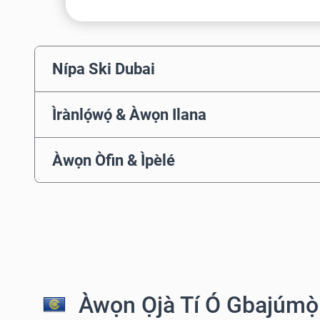
Nípa Ski Dubai
Ìrànlọ́wọ́ & Àwọn Ilana
Àwọn Òfin & Ìpèlé
Àwọn Ọjà Tí Ó Gbajúmọ̀