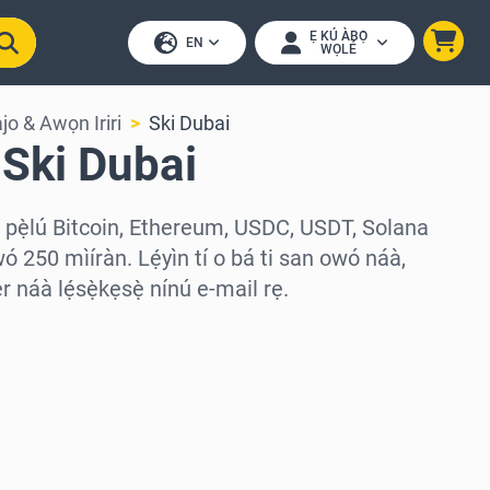
Ẹ KÚ ÀBỌ̀
EN
WỌLÉ
ajo & Awọn Iriri
Ski Dubai
 Ski Dubai
s pẹ̀lú Bitcoin, Ethereum, USDC, USDT, Solana
ó 250 mìíràn. Lẹ́yìn tí o bá ti san owó náà,
náà lẹ́sẹ̀kẹsẹ̀ nínú e-mail rẹ.