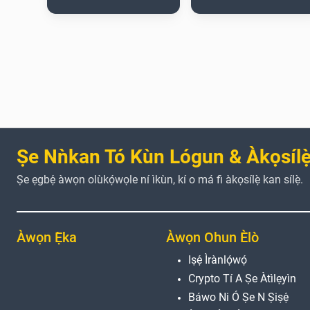
Ṣe Nǹkan Tó Kùn Lógun & Àkọsílẹ̀
Ṣe ẹgbẹ́ àwọn olùkọ́wọle ní ìkùn, kí o má fi àkọsílẹ̀ kan sílẹ̀.
Àwọn Ẹ̀ka
Àwọn Ohun Èlò
Iṣẹ́ Ìrànlọ́wọ́
Crypto Tí A Ṣe Àtìlẹyìn
Báwo Ni Ó Ṣe N Ṣiṣẹ́