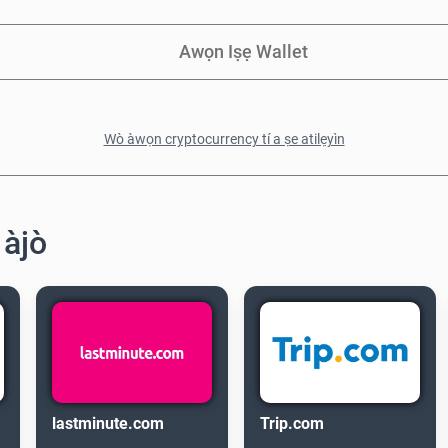
Awọn Iṣẹ Wallet
Wò àwọn cryptocurrency tí a ṣe atilẹyìn
 àjò
lastminute.com
Trip.com