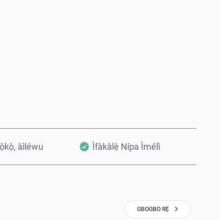
Rà Nísinsìnyí
Fi sílẹ̀ nínú Àpò
kọ̀kọ̀, àìléwu
Ìfàkàlẹ̀ Nípa Ìmélì
GBOGBO RẸ̀