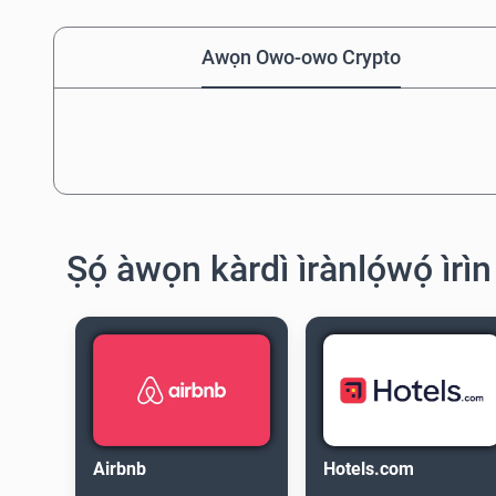
Awọn Owo-owo Crypto
Ṣọ́ àwọn kàrdì ìrànlọ́wọ́ ìrìn
Airbnb
Hotels.com