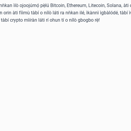
̀ nǹkan ìlò ojoojúmọ́ pẹ̀lú Bitcoin, Ethereum, Litecoin, Solana, àti 
rin àti fíìmù tàbí o nílò láti ra nǹkan ilé, ìkànnì ìgbàlódé, tàbí ì
tàbí crypto mìíràn láti rí ohun tí o nílò gbogbo rẹ̀!