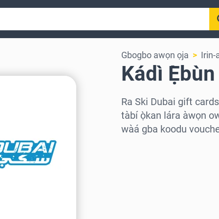
Gbogbo awọn ọja
Irin-
Kádì Ẹ̀bùn
Ra Ski Dubai gift card
tàbí ọ̀kan lára àwọn ow
wàá gba koodu voucher 
Wàyí agbègbè
Yàn iye kan