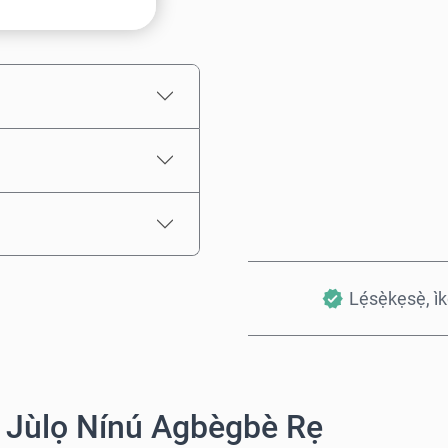
Iye tí a fojúṣe
Lẹ́sẹ̀kẹsẹ̀, ì
 Jùlọ Nínú Agbègbè Rẹ