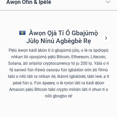
Àwọn Òfin & Ìpèlé
Àwọn Ọjà Tí Ó Gbajúmọ̀
Jùlọ Nínú Agbègbè Rẹ
Pẹ̀lú àwọn kádì ẹ̀bùn tí ó gbajúmọ̀ jùlọ, o lè ra ọ̀pọ̀lọpọ̀
nǹkan ìlò ojoojúmọ́ pẹ̀lú Bitcoin, Ethereum, Litecoin,
Solana, àti oríṣiríṣi cryptocurrency tó ju 200 lọ. Yálà o ń
fẹ́ sanwó fún ìfàwọ̀ oṣooṣu fún ìgbádùn orin àti fíìmù
tàbí o nílò láti ra nǹkan ilé, ìkànnì ìgbàlódé, tàbí ìwé, a ti
pèsè fún ọ. Fún àpẹẹrẹ, o lè rọrùn láti ra kádì ẹ̀bùn
Amazon pẹ̀lú Bitcoin tàbí crypto mìíràn láti rí ohun tí o
nílò gbogbo rẹ̀!