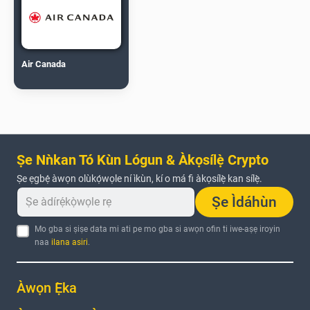
Air Canada
Ṣe Nǹkan Tó Kùn Lógun & Àkọsílẹ̀ Crypto
Ṣe ẹgbẹ́ àwọn olùkọ́wọle ní ìkùn, kí o má fi àkọsílẹ̀ kan sílẹ̀.
Ṣe Ìdáhùn
Mo gba si ṣiṣe data mi ati pe mo gba si awọn ofin ti iwe-aṣẹ iroyin
naa
ilana asiri
.
Àwọn Ẹ̀ka