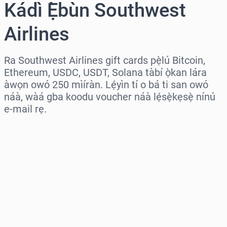
Kádì Ẹ̀bùn Southwest
Airlines
Ra Southwest Airlines gift cards pẹ̀lú Bitcoin,
Ethereum, USDC, USDT, Solana tàbí ọ̀kan lára
àwọn owó 250 mìíràn. Lẹ́yìn tí o bá ti san owó
náà, wàá gba koodu voucher náà lẹ́sẹ̀kẹsẹ̀ nínú
e-mail rẹ.
Wàyí agbègbè
Yàn iye kan
Iye tí a fojúṣe