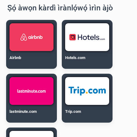
Ṣọ́ àwọn kàrdì ìrànlọ́wọ́ ìrìn àjò
Airbnb
Hotels.com
lastminute.com
Trip.com