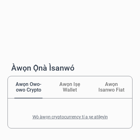
Àwọn Ọ̀nà Ìsanwó
Awọn Owo-
Awọn Iṣẹ
Awọn
owo Crypto
Wallet
Isanwo Fiat
Wò àwọn cryptocurrency tí a ṣe atilẹyìn