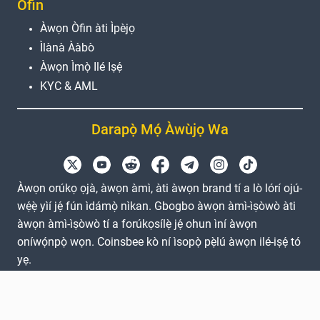
Òfin
Àwọn Òfin àti Ìpèjọ
Ìlànà Ààbò
Àwọn Ìmọ̀ Ilé Iṣẹ́
KYC & AML
Darapọ̀ Mọ́ Àwùjọ Wa
Àwọn orúkọ ọjà, àwọn àmì, àti àwọn brand tí a lò lórí ojú-
wẹ́ẹ̀ yìí jẹ́ fún ìdámọ̀ nìkan. Gbogbo àwọn àmì-ìṣòwò àti
àwọn àmì-ìṣòwò tí a forúkọsílẹ̀ jẹ́ ohun ìní àwọn
oníwọ́npọ̀ wọn. Coinsbee kò ní ìsopọ̀ pẹ̀lú àwọn ilé-iṣẹ́ tó
yẹ.
EN
GB