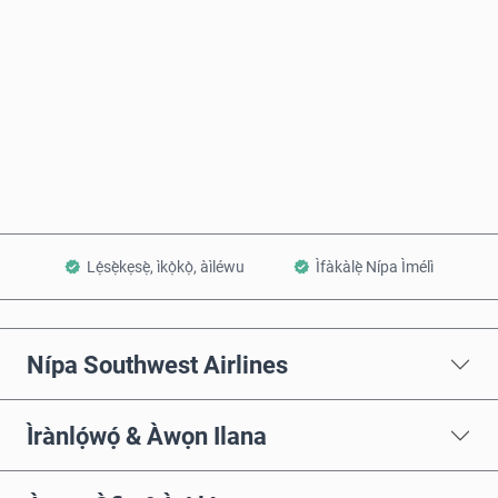
Rà Nísinsìnyí
Fi sílẹ̀ nínú Àpò
Lẹ́sẹ̀kẹsẹ̀, ìkọ̀kọ̀, àìléwu
Ìfàkàlẹ̀ Nípa Ìmélì
Nípa Southwest Airlines
Ìrànlọ́wọ́ & Àwọn Ilana