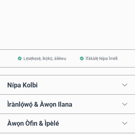
Rà Nísinsìnyí
Fi sílẹ̀ nínú Àpò
Lẹ́sẹ̀kẹsẹ̀, ìkọ̀kọ̀, àìléwu
Ìfàkàlẹ̀ Nípa Ìmélì
Nípa Kolbi
Ìrànlọ́wọ́ & Àwọn Ilana
Àwọn Òfin & Ìpèlé