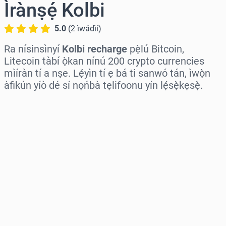
Ìrànṣẹ́ Kolbi
5.0
(
2
ìwádìí
)
Ra nísinsìnyí
Kolbi recharge
pẹ̀lú Bitcoin,
Litecoin tàbí ọ̀kan nínú 200 crypto currencies
mìíràn tí a nṣe. Lẹ́yìn tí ẹ bá ti sanwó tán, ìwọ̀n
àfikún yíò dé sí nọńbà tẹlifoonu yín lẹ́sẹ̀kẹsẹ̀.
Wàyí agbègbè
Yàn iye kan
Iye tí a fojúṣe