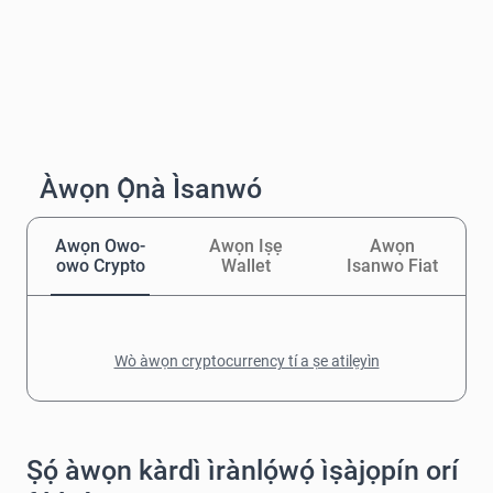
Àwọn Ọ̀nà Ìsanwó
Awọn Owo-
Awọn Iṣẹ
Awọn
owo Crypto
Wallet
Isanwo Fiat
Wò àwọn cryptocurrency tí a ṣe atilẹyìn
Ṣọ́ àwọn kàrdì ìrànlọ́wọ́ ìṣàjọpín orí