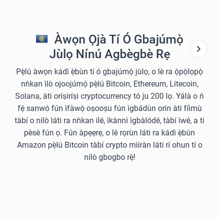
Àwọn Ọjà Tí Ó Gbajúmọ̀
Jùlọ Nínú Agbègbè Rẹ
Pẹ̀lú àwọn kádì ẹ̀bùn tí ó gbajúmọ̀ jùlọ, o lè ra ọ̀pọ̀lọpọ̀
nǹkan ìlò ojoojúmọ́ pẹ̀lú Bitcoin, Ethereum, Litecoin,
Solana, àti oríṣiríṣi cryptocurrency tó ju 200 lọ. Yálà o ń
fẹ́ sanwó fún ìfàwọ̀ oṣooṣu fún ìgbádùn orin àti fíìmù
tàbí o nílò láti ra nǹkan ilé, ìkànnì ìgbàlódé, tàbí ìwé, a ti
pèsè fún ọ. Fún àpẹẹrẹ, o lè rọrùn láti ra kádì ẹ̀bùn
Amazon pẹ̀lú Bitcoin tàbí crypto mìíràn láti rí ohun tí o
nílò gbogbo rẹ̀!