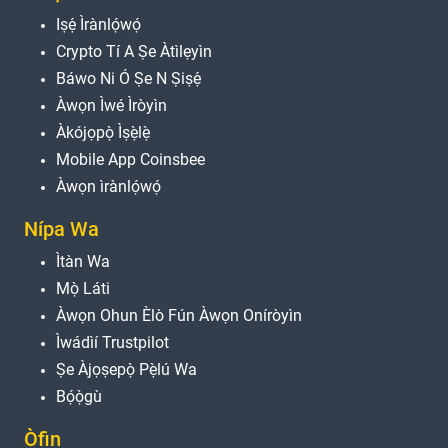
Iṣẹ́ Ìrànlọ́wọ́
Crypto Tí A Ṣe Àtìlẹyìn
Báwo Ni Ó Ṣe N Ṣiṣẹ́
Àwọn Ìwé Ìròyìn
Àkójọpọ̀ Ìṣẹ̀lẹ̀
Mobile App Coinsbee
Àwọn ìrànlọ́wọ́
Nípa Wa
Ìtàn Wa
Mọ̀ Láti
Àwọn Ohun Èlò Fún Àwọn Oníròyìn
Ìwádìí Trustpilot
Ṣe Àjọṣepọ̀ Pẹ̀lú Wa
Bọ́ọ̀gù
Òfin