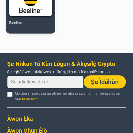
Beeline
Ṣe Nǹkan Tó Kùn Lógun & Àkọsílẹ̀ Crypto
Ṣe ẹgbẹ́ àwọn olùkọ́wọle ní ìkùn, kí o má fi àkọsílẹ̀ kan sílẹ̀.
Ṣe Ìdáhùn
Mo gba si ṣiṣe data mi ati pe mo gba si awọn ofin ti iwe-aṣẹ iroyin
naa
ilana asiri
.
Àwọn Ẹ̀ka
Àwọn Ohun Èlò