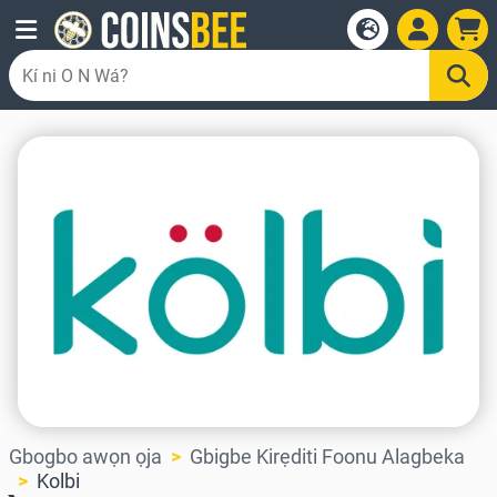
Gbogbo awọn ọja
Gbigbe Kirẹditi Foonu Alagbeka
Kolbi