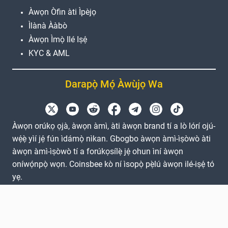
Àwọn Òfin àti Ìpèjọ
Ìlànà Ààbò
Àwọn Ìmọ̀ Ilé Iṣẹ́
KYC & AML
Darapọ̀ Mọ́ Àwùjọ Wa
Àwọn orúkọ ọjà, àwọn àmì, àti àwọn brand tí a lò lórí ojú-
wẹ́ẹ̀ yìí jẹ́ fún ìdámọ̀ nìkan. Gbogbo àwọn àmì-ìṣòwò àti
àwọn àmì-ìṣòwò tí a forúkọsílẹ̀ jẹ́ ohun ìní àwọn
oníwọ́npọ̀ wọn. Coinsbee kò ní ìsopọ̀ pẹ̀lú àwọn ilé-iṣẹ́ tó
yẹ.
EN
GB