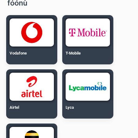
fóónù
Vodafone
T-Mobile
Airtel
Lyca