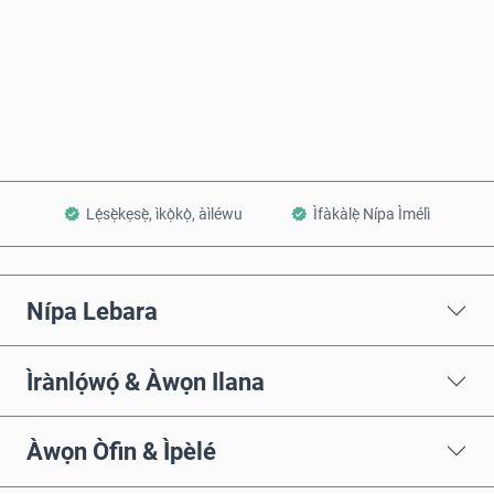
Rà Nísinsìnyí
Fi sílẹ̀ nínú Àpò
Lẹ́sẹ̀kẹsẹ̀, ìkọ̀kọ̀, àìléwu
Ìfàkàlẹ̀ Nípa Ìmélì
Nípa Lebara
Ìrànlọ́wọ́ & Àwọn Ilana
Àwọn Òfin & Ìpèlé