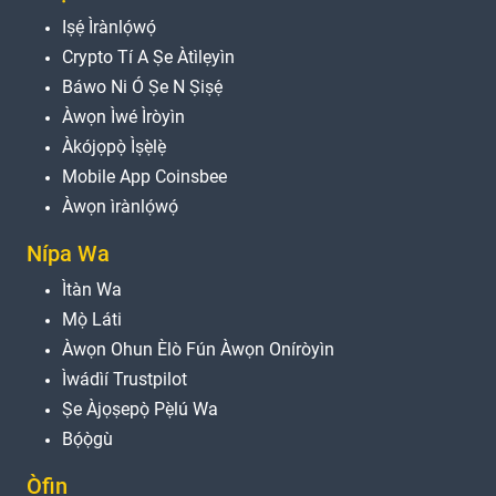
Iṣẹ́ Ìrànlọ́wọ́
Crypto Tí A Ṣe Àtìlẹyìn
Báwo Ni Ó Ṣe N Ṣiṣẹ́
Àwọn Ìwé Ìròyìn
Àkójọpọ̀ Ìṣẹ̀lẹ̀
Mobile App Coinsbee
Àwọn ìrànlọ́wọ́
Nípa Wa
Ìtàn Wa
Mọ̀ Láti
Àwọn Ohun Èlò Fún Àwọn Oníròyìn
Ìwádìí Trustpilot
Ṣe Àjọṣepọ̀ Pẹ̀lú Wa
Bọ́ọ̀gù
Òfin