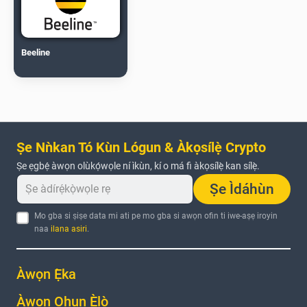
Beeline
Ṣe Nǹkan Tó Kùn Lógun & Àkọsílẹ̀ Crypto
Ṣe ẹgbẹ́ àwọn olùkọ́wọle ní ìkùn, kí o má fi àkọsílẹ̀ kan sílẹ̀.
Ṣe Ìdáhùn
Mo gba si ṣiṣe data mi ati pe mo gba si awọn ofin ti iwe-aṣẹ iroyin
naa
ilana asiri
.
Àwọn Ẹ̀ka
Àwọn Ohun Èlò