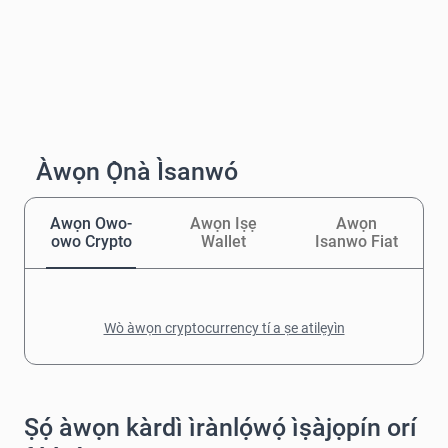
Àwọn Ọ̀nà Ìsanwó
Awọn Owo-
Awọn Iṣẹ
Awọn
owo Crypto
Wallet
Isanwo Fiat
Wò àwọn cryptocurrency tí a ṣe atilẹyìn
Ṣọ́ àwọn kàrdì ìrànlọ́wọ́ ìṣàjọpín orí