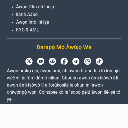
Àwọn Òfin àti Ìpèjọ
Ìlànà Ààbò
Àwọn Ìmọ̀ Ilé Iṣẹ́
KYC & AML
Darapọ̀ Mọ́ Àwùjọ Wa
Àwọn orúkọ ọjà, àwọn àmì, àti àwọn brand tí a lò lórí ojú-
wẹ́ẹ̀ yìí jẹ́ fún ìdámọ̀ nìkan. Gbogbo àwọn àmì-ìṣòwò àti
àwọn àmì-ìṣòwò tí a forúkọsílẹ̀ jẹ́ ohun ìní àwọn
oníwọ́npọ̀ wọn. Coinsbee kò ní ìsopọ̀ pẹ̀lú àwọn ilé-iṣẹ́ tó
yẹ.
EN
GB