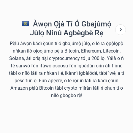
Àwọn Ọjà Tí Ó Gbajúmọ̀
Jùlọ Nínú Agbègbè Rẹ
Pẹ̀lú àwọn kádì ẹ̀bùn tí ó gbajúmọ̀ jùlọ, o lè ra ọ̀pọ̀lọpọ̀
nǹkan ìlò ojoojúmọ́ pẹ̀lú Bitcoin, Ethereum, Litecoin,
Solana, àti oríṣiríṣi cryptocurrency tó ju 200 lọ. Yálà o ń
fẹ́ sanwó fún ìfàwọ̀ oṣooṣu fún ìgbádùn orin àti fíìmù
tàbí o nílò láti ra nǹkan ilé, ìkànnì ìgbàlódé, tàbí ìwé, a ti
pèsè fún ọ. Fún àpẹẹrẹ, o lè rọrùn láti ra kádì ẹ̀bùn
Amazon pẹ̀lú Bitcoin tàbí crypto mìíràn láti rí ohun tí o
nílò gbogbo rẹ̀!