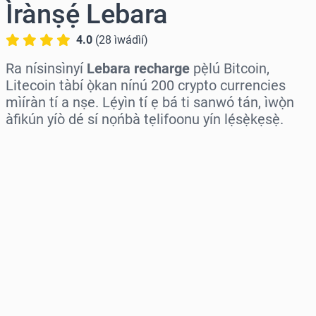
Ìrànṣẹ́ Lebara
4.0
(
28
ìwádìí
)
Ra nísinsìnyí
Lebara recharge
pẹ̀lú Bitcoin,
Litecoin tàbí ọ̀kan nínú 200 crypto currencies
mìíràn tí a nṣe. Lẹ́yìn tí ẹ bá ti sanwó tán, ìwọ̀n
àfikún yíò dé sí nọńbà tẹlifoonu yín lẹ́sẹ̀kẹsẹ̀.
Wàyí agbègbè
Yàn iye kan
Iye tí a fojúṣe