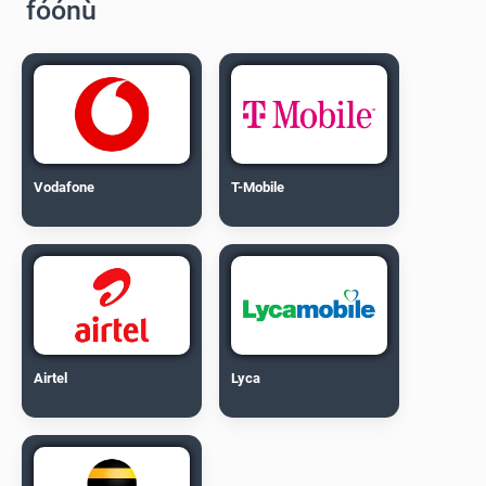
fóónù
Vodafone
T-Mobile
Airtel
Lyca