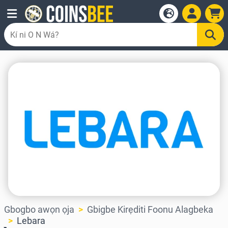
Gbogbo awọn ọja
Gbigbe Kirẹditi Foonu Alagbeka
Lebara