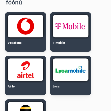
fóónù
Vodafone
T-Mobile
Airtel
Lyca