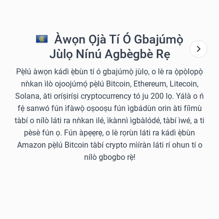
Àwọn Ọjà Tí Ó Gbajúmọ̀
Jùlọ Nínú Agbègbè Rẹ
Pẹ̀lú àwọn kádì ẹ̀bùn tí ó gbajúmọ̀ jùlọ, o lè ra ọ̀pọ̀lọpọ̀
nǹkan ìlò ojoojúmọ́ pẹ̀lú Bitcoin, Ethereum, Litecoin,
Solana, àti oríṣiríṣi cryptocurrency tó ju 200 lọ. Yálà o ń
fẹ́ sanwó fún ìfàwọ̀ oṣooṣu fún ìgbádùn orin àti fíìmù
tàbí o nílò láti ra nǹkan ilé, ìkànnì ìgbàlódé, tàbí ìwé, a ti
pèsè fún ọ. Fún àpẹẹrẹ, o lè rọrùn láti ra kádì ẹ̀bùn
Amazon pẹ̀lú Bitcoin tàbí crypto mìíràn láti rí ohun tí o
nílò gbogbo rẹ̀!