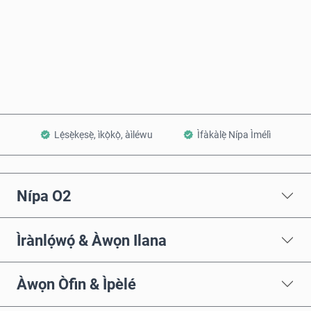
Rà Nísinsìnyí
Fi sílẹ̀ nínú Àpò
Lẹ́sẹ̀kẹsẹ̀, ìkọ̀kọ̀, àìléwu
Ìfàkàlẹ̀ Nípa Ìmélì
Nípa O2
Ìrànlọ́wọ́ & Àwọn Ilana
Àwọn Òfin & Ìpèlé