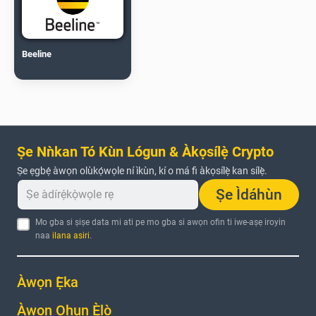
Beeline
Ṣe Nǹkan Tó Kùn Lógun & Àkọsílẹ̀ Crypto
Ṣe ẹgbẹ́ àwọn olùkọ́wọle ní ìkùn, kí o má fi àkọsílẹ̀ kan sílẹ̀.
Ṣe Ìdáhùn
Mo gba si ṣiṣe data mi ati pe mo gba si awọn ofin ti iwe-aṣẹ iroyin
naa
ilana asiri
.
Àwọn Ẹ̀ka
Àwọn Ohun Èlò