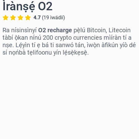
Ìrànṣẹ́ O2
4.7
(
19
ìwádìí
)
Ra nísinsìnyí
O2 recharge
pẹ̀lú Bitcoin, Litecoin
tàbí ọ̀kan nínú 200 crypto currencies mìíràn tí a
nṣe. Lẹ́yìn tí ẹ bá ti sanwó tán, ìwọ̀n àfikún yíò dé
sí nọńbà tẹlifoonu yín lẹ́sẹ̀kẹsẹ̀.
Wàyí agbègbè
Yàn iye kan
Iye tí a fojúṣe