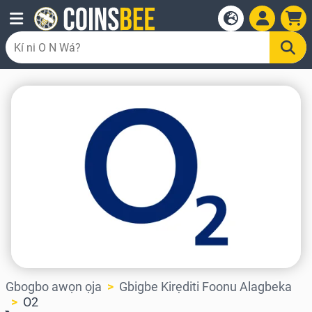
Gbogbo awọn ọja
Gbigbe Kirẹditi Foonu Alagbeka
O2