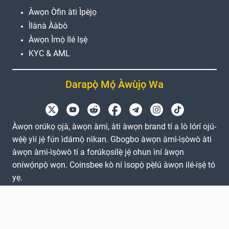
Àwọn Òfin àti Ìpèjọ
Ìlànà Ààbò
Àwọn Ìmọ̀ Ilé Iṣẹ́
KYC & AML
Darapọ̀ Mọ́ Àwùjọ Wa
Àwọn orúkọ ọjà, àwọn àmì, àti àwọn brand tí a lò lórí ojú-
wẹ́ẹ̀ yìí jẹ́ fún ìdámọ̀ nìkan. Gbogbo àwọn àmì-ìṣòwò àti
àwọn àmì-ìṣòwò tí a forúkọsílẹ̀ jẹ́ ohun ìní àwọn
oníwọ́npọ̀ wọn. Coinsbee kò ní ìsopọ̀ pẹ̀lú àwọn ilé-iṣẹ́ tó
yẹ.
EN
GB