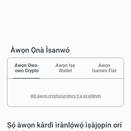
Àwọn Ọ̀nà Ìsanwó
Awọn Owo-
Awọn Iṣẹ
Awọn
owo Crypto
Wallet
Isanwo Fiat
Wò àwọn cryptocurrency tí a ṣe atilẹyìn
Ṣọ́ àwọn kàrdì ìrànlọ́wọ́ ìṣàjọpín orí