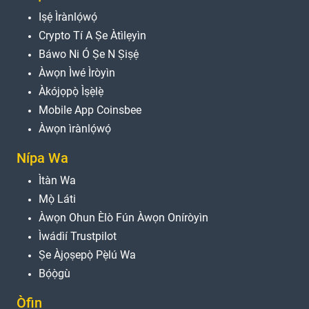
Iṣẹ́ Ìrànlọ́wọ́
Crypto Tí A Ṣe Àtìlẹyìn
Báwo Ni Ó Ṣe N Ṣiṣẹ́
Àwọn Ìwé Ìròyìn
Àkójọpọ̀ Ìṣẹ̀lẹ̀
Mobile App Coinsbee
Àwọn ìrànlọ́wọ́
Nípa Wa
Ìtàn Wa
Mọ̀ Láti
Àwọn Ohun Èlò Fún Àwọn Oníròyìn
Ìwádìí Trustpilot
Ṣe Àjọṣepọ̀ Pẹ̀lú Wa
Bọ́ọ̀gù
Òfin