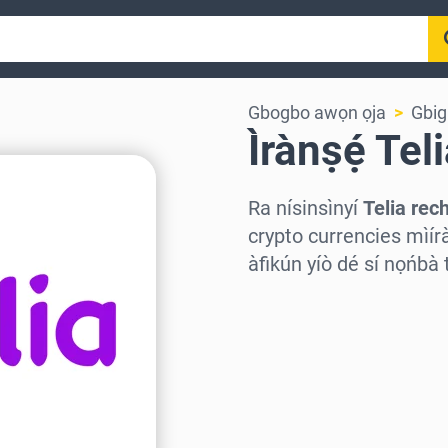
Gbogbo awọn ọja
Gbig
Ìrànṣẹ́ Tel
Ra nísinsìnyí
Telia rec
crypto currencies mìíràn
àfikún yíò dé sí nọńbà t
Wàyí agbègbè
Yàn iye kan