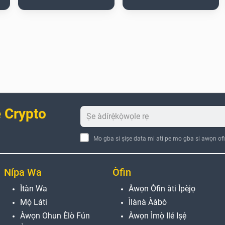
 Crypto
Mo gba si ṣiṣe data mi ati pe mo gba si awọn ofi
Nípa Wa
Òfin
Ìtàn Wa
Àwọn Òfin àti Ìpèjọ
Mọ̀ Láti
Ìlànà Ààbò
Àwọn Ohun Èlò Fún
Àwọn Ìmọ̀ Ilé Iṣẹ́