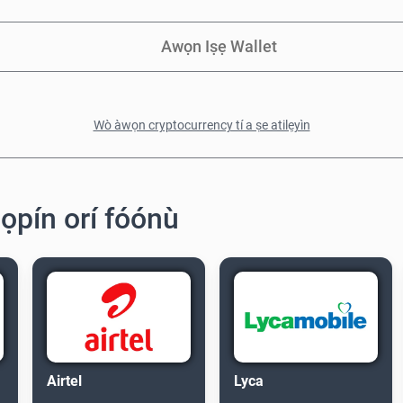
Awọn Iṣẹ Wallet
Wò àwọn cryptocurrency tí a ṣe atilẹyìn
jọpín orí fóónù
Airtel
Lyca