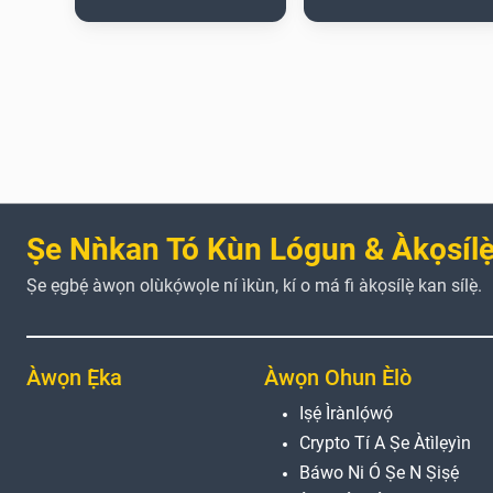
Ṣe Nǹkan Tó Kùn Lógun & Àkọsílẹ̀
Ṣe ẹgbẹ́ àwọn olùkọ́wọle ní ìkùn, kí o má fi àkọsílẹ̀ kan sílẹ̀.
Àwọn Ẹ̀ka
Àwọn Ohun Èlò
Iṣẹ́ Ìrànlọ́wọ́
Crypto Tí A Ṣe Àtìlẹyìn
Báwo Ni Ó Ṣe N Ṣiṣẹ́