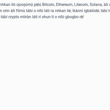
̀ nǹkan ìlò ojoojúmọ́ pẹ̀lú Bitcoin, Ethereum, Litecoin, Solana, àti 
rin àti fíìmù tàbí o nílò láti ra nǹkan ilé, ìkànnì ìgbàlódé, tàbí ì
tàbí crypto mìíràn láti rí ohun tí o nílò gbogbo rẹ̀!