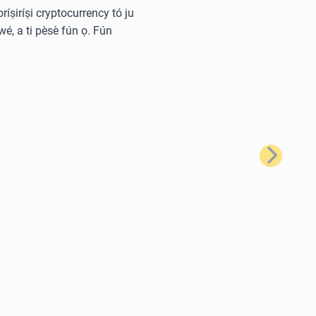
oríṣiríṣi cryptocurrency tó ju
wé, a ti pèsè fún ọ. Fún
Tẹ̀lé