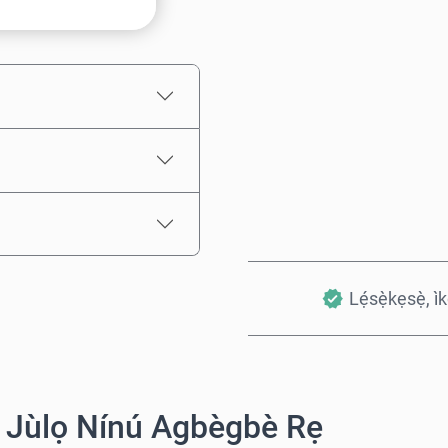
Iye tí a fojúṣe
Lẹ́sẹ̀kẹsẹ̀, ì
 Jùlọ Nínú Agbègbè Rẹ