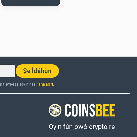
Ṣe Ìdáhùn
n ti iwe-aṣẹ iroyin naa
ilana asiri
.
Oyin fún owó crypto rẹ