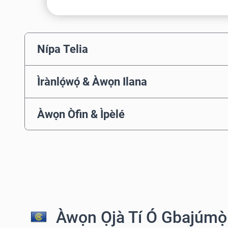
Nípa Telia
Ìrànlọ́wọ́ & Àwọn Ilana
Àwọn Òfin & Ìpèlé
Àwọn Ọjà Tí Ó Gbajúmọ̀