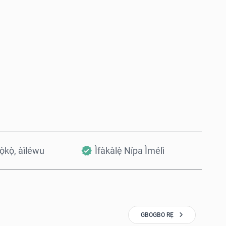
Rà Nísinsìnyí
Fi sílẹ̀ nínú Àpò
kọ̀kọ̀, àìléwu
Ìfàkàlẹ̀ Nípa Ìmélì
GBOGBO RẸ̀