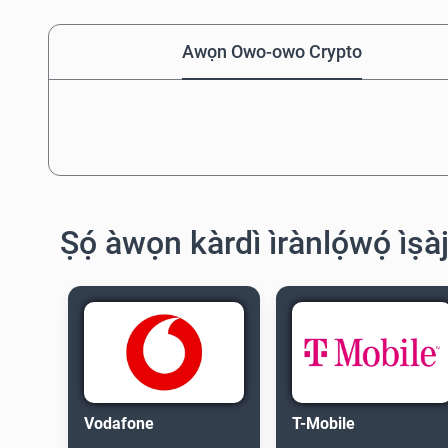
Awọn Owo-owo Crypto
Ṣọ́ àwọn kàrdì ìrànlọ́wọ́ ìṣà
Vodafone
T-Mobile