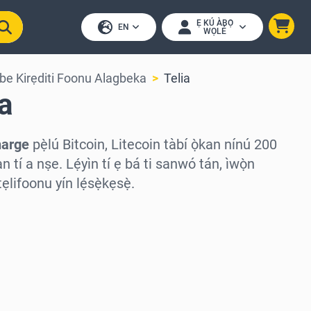
Ẹ KÚ ÀBỌ̀
EN
WỌLÉ
be Kirẹditi Foonu Alagbeka
Telia
ia
harge
pẹ̀lú Bitcoin, Litecoin tàbí ọ̀kan nínú 200
 tí a nṣe. Lẹ́yìn tí ẹ bá ti sanwó tán, ìwọ̀n
ẹlifoonu yín lẹ́sẹ̀kẹsẹ̀.