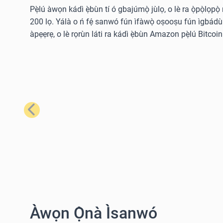
Pẹ̀lú àwọn kádì ẹ̀bùn tí ó gbajúmọ̀ jùlọ, o lè ra ọ̀pọ̀lọpọ
200 lọ. Yálà o ń fẹ́ sanwó fún ìfàwọ̀ oṣooṣu fún ìgbádùn o
àpẹẹrẹ, o lè rọrùn láti ra kádì ẹ̀bùn Amazon pẹ̀lú Bitcoin 
Tẹ́lẹ̀
Àwọn Ọ̀nà Ìsanwó