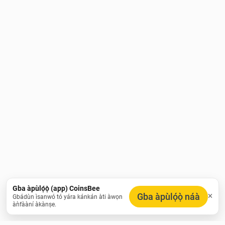
Gba àpùlọ́ọ̀ (app) CoinsBee
Gba àpùlọ́ọ̀ náà
Gbádùn ìsanwó tó yára kánkán àti àwọn
àǹfààní àkànṣe.