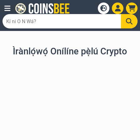
Ìrànlọ́wọ́ Onílíne pẹ̀lú Crypto