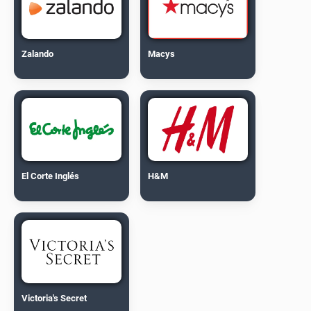
Zalando
Macys
El Corte Inglés
H&M
Victoria's Secret