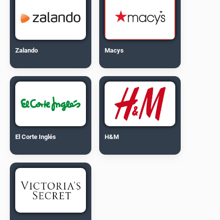
Zalando
Macys
El Corte Inglés
H&M