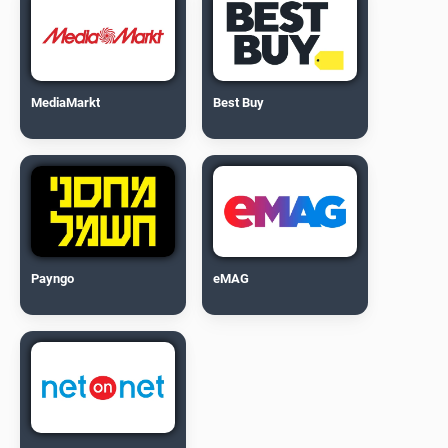
MediaMarkt
Best Buy
Payngo
eMAG