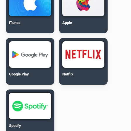
iTunes
Apple
Google Play
Netflix
Spotify